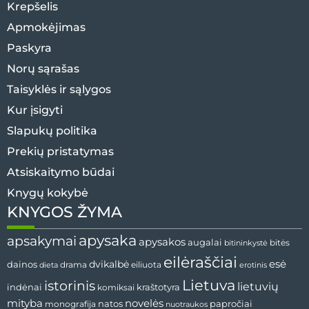
Krepšelis
Apmokėjimas
Paskyra
Norų sąrašas
Taisyklės ir sąlygos
Kur įsigyti
Slapukų politika
Prekių pristatymas
Atsiskaitymo būdai
Knygų kokybė
KNYGOS ŽYMA
apysaka
apsakymai
apysakos
augalai
bitininkystė
bitės
eilėraščiai
esė
dainos
dvikalbė
drama
dieta
eiliuota
erotinis
Lietuva
istorinis
lietuvių
indėnai
komiksai
kraštotyra
mityba
novelės
natos
papročiai
monografija
nuotraukos