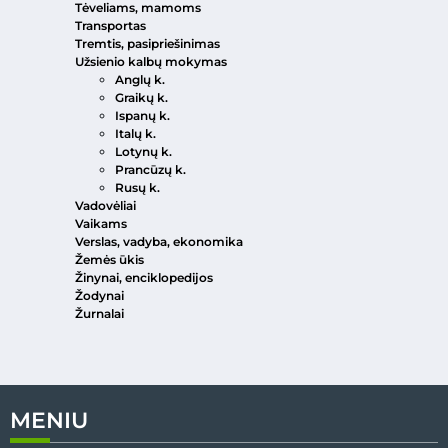
Tėveliams, mamoms
Transportas
Tremtis, pasipriešinimas
Užsienio kalbų mokymas
Anglų k.
Graikų k.
Ispanų k.
Italų k.
Lotynų k.
Prancūzų k.
Rusų k.
Vadovėliai
Vaikams
Verslas, vadyba, ekonomika
Žemės ūkis
Žinynai, enciklopedijos
Žodynai
Žurnalai
MENIU