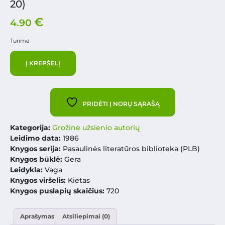
20)
€
4.90
Turime
Į KREPŠELĮ
PRIDĖTI Į NORŲ SĄRAŠĄ
Kategorija:
Grožinė užsienio autorių
Leidimo data:
1986
Knygos serija:
Pasaulinės literatūros biblioteka (PLB)
Knygos būklė:
Gera
Leidykla:
Vaga
Knygos viršelis:
Kietas
Knygos puslapių skaičius:
720
Aprašymas
Atsiliepimai (0)