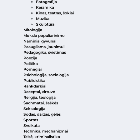
Fotografija
Keramika
Kinas, teatras, šokiai
Muzika
Skulptūra
Mitologija
Mokslo populiarinimo
Naminiai gyvūnai
Paaugliams, jaunimui
Pedagogika, švietimas
Poezija
Politika
Pomėgiai
Psichologija, sociologija
Publicistika
Rankdarbiai
Receptai, virtuvė
Religija, teologija
Šachmatai, šaškės
Seksologija
Sodas, daržas, gėlės
Sportas
Sveikata
Technika, mechanizmai
Teisė, kriminalistika