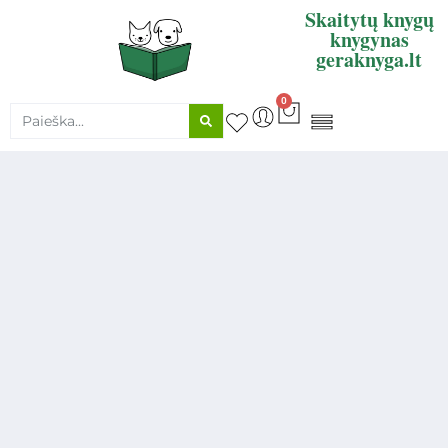
Skaitytų knygų
knygynas
geraknyga.lt
0
KNYGŲ SUPIRKIMAS