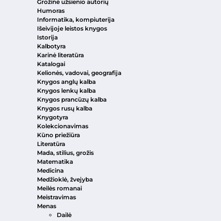
Grožinė užsienio autorių
Humoras
Informatika, kompiuterija
Išeivijoje leistos knygos
Istorija
Kalbotyra
Karinė literatūra
Katalogai
Kelionės, vadovai, geografija
Knygos anglų kalba
Knygos lenkų kalba
Knygos prancūzų kalba
Knygos rusų kalba
Knygotyra
Kolekcionavimas
Kūno priežiūra
Literatūra
Mada, stilius, grožis
Matematika
Medicina
Medžioklė, žvejyba
Meilės romanai
Meistravimas
Menas
Dailė