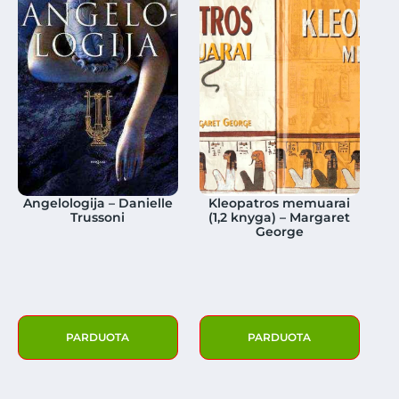
Angelologija – Danielle
Kleopatros memuarai
Trussoni
(1,2 knyga) – Margaret
George
PARDUOTA
PARDUOTA