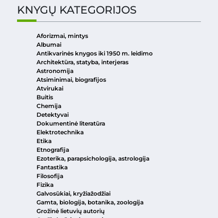
KNYGŲ KATEGORIJOS
Aforizmai, mintys
Albumai
Antikvarinės knygos iki 1950 m. leidimo
Architektūra, statyba, interjeras
Astronomija
Atsiminimai, biografijos
Atvirukai
Buitis
Chemija
Detektyvai
Dokumentinė literatūra
Elektrotechnika
Etika
Etnografija
Ezoterika, parapsichologija, astrologija
Fantastika
Filosofija
Fizika
Galvosūkiai, kryžiažodžiai
Gamta, biologija, botanika, zoologija
Grožinė lietuvių autorių