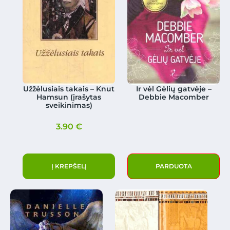
Užžėlusiais takais – Knut
Ir vėl Gėlių gatvėje –
Hamsun (įrašytas
Debbie Macomber
sveikinimas)
3.90
€
Į KREPŠELĮ
PARDUOTA