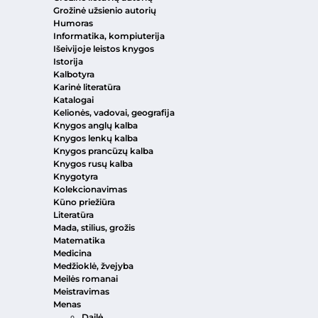
Grožinė užsienio autorių
Humoras
Informatika, kompiuterija
Išeivijoje leistos knygos
Istorija
Kalbotyra
Karinė literatūra
Katalogai
Kelionės, vadovai, geografija
Knygos anglų kalba
Knygos lenkų kalba
Knygos prancūzų kalba
Knygos rusų kalba
Knygotyra
Kolekcionavimas
Kūno priežiūra
Literatūra
Mada, stilius, grožis
Matematika
Medicina
Medžioklė, žvejyba
Meilės romanai
Meistravimas
Menas
Dailė