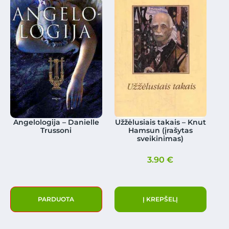
Angelologija – Danielle
Užžėlusiais takais – Knut
Trussoni
Hamsun (įrašytas
sveikinimas)
3.90
€
PARDUOTA
Į KREPŠELĮ