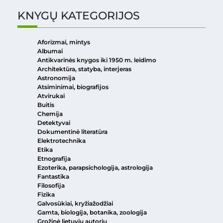
KNYGŲ KATEGORIJOS
Aforizmai, mintys
Albumai
Antikvarinės knygos iki 1950 m. leidimo
Architektūra, statyba, interjeras
Astronomija
Atsiminimai, biografijos
Atvirukai
Buitis
Chemija
Detektyvai
Dokumentinė literatūra
Elektrotechnika
Etika
Etnografija
Ezoterika, parapsichologija, astrologija
Fantastika
Filosofija
Fizika
Galvosūkiai, kryžiažodžiai
Gamta, biologija, botanika, zoologija
Grožinė lietuvių autorių