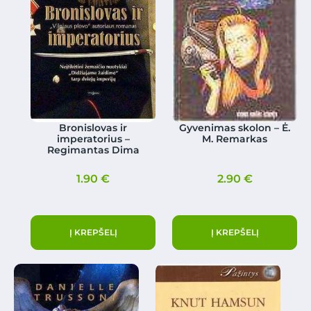
Bronislovas ir
Gyvenimas skolon – Ė.
imperatorius –
M. Remarkas
Regimantas Dima
1.90
€
2.90
€
Į KREPŠELĮ
Į KREPŠELĮ