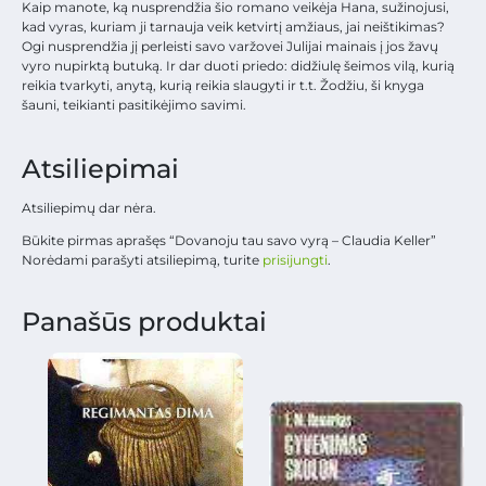
Kaip manote, ką nusprendžia šio romano veikėja Hana, sužinojusi,
kad vyras, kuriam ji tarnauja veik ketvirtį amžiaus, jai neištikimas?
Ogi nusprendžia jį perleisti savo varžovei Julijai mainais į jos žavų
vyro nupirktą butuką. Ir dar duoti priedo: didžiulę šeimos vilą, kurią
reikia tvarkyti, anytą, kurią reikia slaugyti ir t.t. Žodžiu, ši knyga
šauni, teikianti pasitikėjimo savimi.
Atsiliepimai
Atsiliepimų dar nėra.
Būkite pirmas aprašęs “Dovanoju tau savo vyrą – Claudia Keller”
Norėdami parašyti atsiliepimą, turite
prisijungti
.
Panašūs produktai