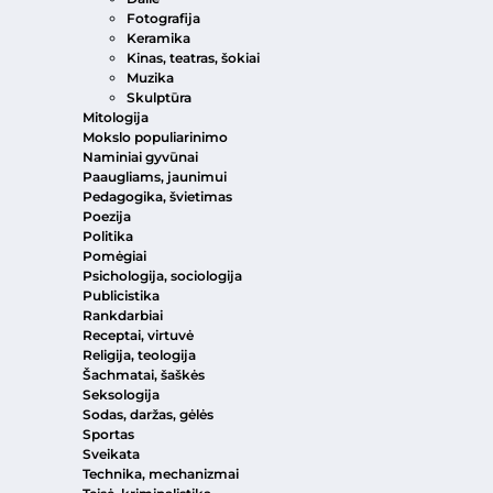
Fotografija
Keramika
Kinas, teatras, šokiai
Muzika
Skulptūra
Mitologija
Mokslo populiarinimo
Naminiai gyvūnai
Paaugliams, jaunimui
Pedagogika, švietimas
Poezija
Politika
Pomėgiai
Psichologija, sociologija
Publicistika
Rankdarbiai
Receptai, virtuvė
Religija, teologija
Šachmatai, šaškės
Seksologija
Sodas, daržas, gėlės
Sportas
Sveikata
Technika, mechanizmai