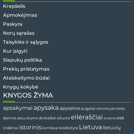
Krepšelis
Apmokėjimas
Paskyra
Norų sąrašas
Taisyklės ir sąlygos
Kur įsigyti
Slapukų politika
Prekių pristatymas
Atsiskaitymo būdai
Knygų kokybė
KNYGOS ŽYMA
apysaka
apsakymai
apysakos
augalai
bitės
bitininkystė
eilėraščiai
esė
dvikalbė
dainos
drama
dieta
eiliuota
erotinis
Lietuva
istorinis
lietuvių
indėnai
komiksai
kraštotyra