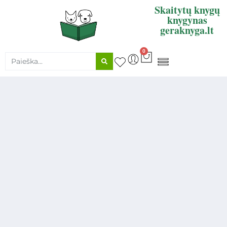
Skaitytų knygų
knygynas
geraknyga.lt
0
KNYGŲ SUPIRKIMAS