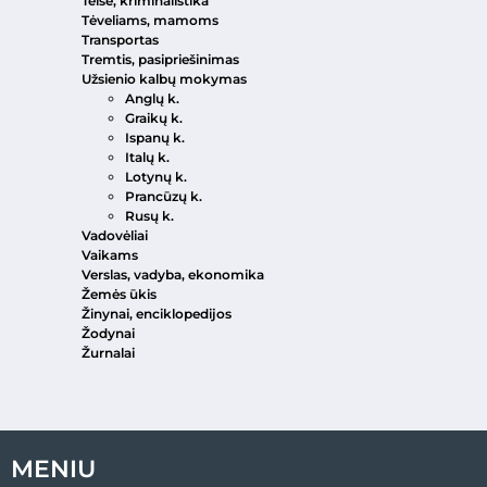
Teisė, kriminalistika
Tėveliams, mamoms
Transportas
Tremtis, pasipriešinimas
Užsienio kalbų mokymas
Anglų k.
Graikų k.
Ispanų k.
Italų k.
Lotynų k.
Prancūzų k.
Rusų k.
Vadovėliai
Vaikams
Verslas, vadyba, ekonomika
Žemės ūkis
Žinynai, enciklopedijos
Žodynai
Žurnalai
MENIU