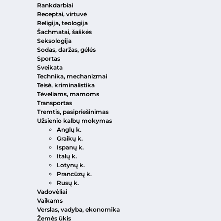
Rankdarbiai
Receptai, virtuvė
Religija, teologija
Šachmatai, šaškės
Seksologija
Sodas, daržas, gėlės
Sportas
Sveikata
Technika, mechanizmai
Teisė, kriminalistika
Tėveliams, mamoms
Transportas
Tremtis, pasipriešinimas
Užsienio kalbų mokymas
Anglų k.
Graikų k.
Ispanų k.
Italų k.
Lotynų k.
Prancūzų k.
Rusų k.
Vadovėliai
Vaikams
Verslas, vadyba, ekonomika
Žemės ūkis