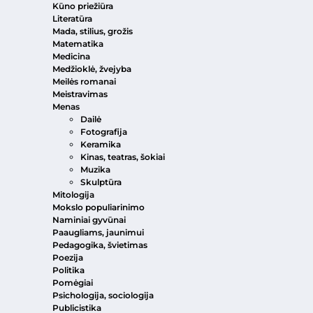
Kūno priežiūra
Literatūra
Mada, stilius, grožis
Matematika
Medicina
Medžioklė, žvejyba
Meilės romanai
Meistravimas
Menas
Dailė
Fotografija
Keramika
Kinas, teatras, šokiai
Muzika
Skulptūra
Mitologija
Mokslo populiarinimo
Naminiai gyvūnai
Paaugliams, jaunimui
Pedagogika, švietimas
Poezija
Politika
Pomėgiai
Psichologija, sociologija
Publicistika