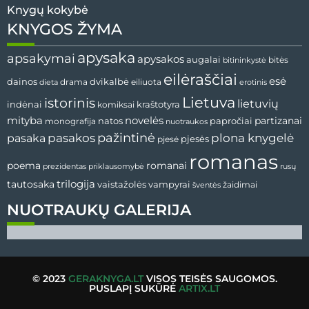
Knygų kokybė
KNYGOS ŽYMA
apysaka
apsakymai
apysakos
augalai
bitės
bitininkystė
eilėraščiai
esė
dvikalbė
dainos
drama
dieta
eiliuota
erotinis
Lietuva
istorinis
lietuvių
indėnai
komiksai
kraštotyra
mityba
novelės
partizanai
natos
papročiai
monografija
nuotraukos
pažintinė
pasaka
pasakos
plona knygelė
pjesės
pjesė
romanas
romanai
poema
prezidentas
priklausomybė
rusų
tautosaka
trilogija
vaistažolės
vampyrai
žaidimai
šventės
NUOTRAUKŲ GALERIJA
© 2023
GERAKNYGA.LT
VISOS TEISĖS SAUGOMOS.
PUSLAPĮ SUKŪRĖ
ARTIX.LT