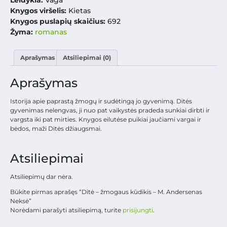
Leidykla:
Vaga
Knygos viršelis:
Kietas
Knygos puslapių skaičius:
692
Žyma:
romanas
Aprašymas
Atsiliepimai (0)
Aprašymas
Istorija apie paprastą žmogų ir sudėtingą jo gyvenimą. Ditės
gyvenimas nelengvas, ji nuo pat vaikystės pradeda sunkiai dirbti ir
vargsta iki pat mirties. Knygos eilutėse puikiai jaučiami vargai ir
bėdos, maži Ditės džiaugsmai.
Atsiliepimai
Atsiliepimų dar nėra.
Būkite pirmas aprašęs “Ditė – žmogaus kūdikis – M. Andersenas
Neksė”
Norėdami parašyti atsiliepimą, turite
prisijungti
.