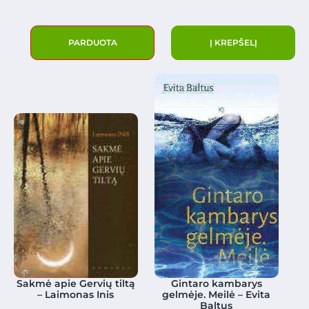
PARDUOTA
Į KREPŠELĮ
Sakmė apie Gervių tiltą
Gintaro kambarys
– Laimonas Inis
gelmėje. Meilė – Evita
Baltus