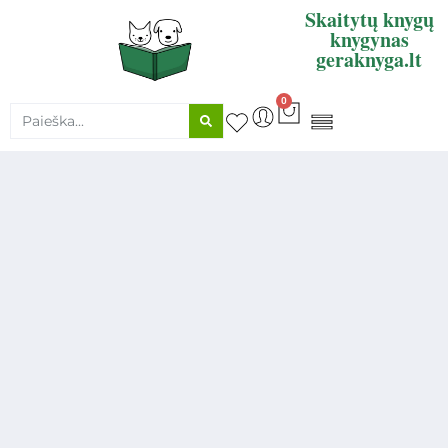
Skaitytų knygų
knygynas
geraknyga.lt
0
KNYGŲ SUPIRKIMAS