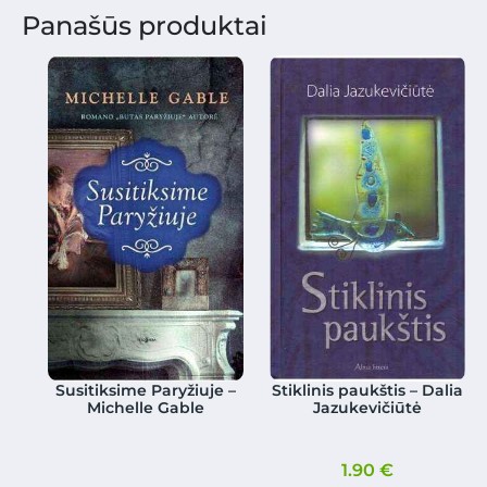
Panašūs produktai
Susitiksime Paryžiuje –
Stiklinis paukštis – Dalia
Michelle Gable
Jazukevičiūtė
1.90
€