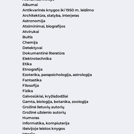
Albumai
Antikvarinės knygos iki 1950 m. leidimo
Architektūra, statyba, interjeras
Astronomija
Atsiminimai, biografijos
Atvirukai
Buitis
Chemija
Detektyvai
Dokumentinė literatūra
Elektrotechnika
Etika
Etnografija
Ezoterika, parapsichologija, astrologija
Fantastika
Filosofija
Fizika
Galvosūkiai, kryžiažodžiai
Gamta, biologija, botanika, zoologija
Grožinė lietuvių autorių
Grožinė užsienio autorių
Humoras
Informatika, kompiuterija
Išeivijoje leistos knygos
Istorija