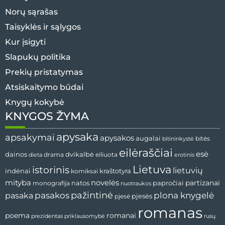
Norų sąrašas
Taisyklės ir sąlygos
Kur įsigyti
Slapukų politika
Prekių pristatymas
Atsiskaitymo būdai
Knygų kokybė
KNYGOS ŽYMA
apysaka
apsakymai
apysakos
augalai
bitės
bitininkystė
eilėraščiai
esė
dvikalbė
dainos
drama
dieta
eiliuota
erotinis
Lietuva
istorinis
lietuvių
indėnai
komiksai
kraštotyra
mityba
novelės
partizanai
natos
papročiai
monografija
nuotraukos
pažintinė
pasaka
pasakos
plona knygelė
pjesės
pjesė
romanas
romanai
poema
prezidentas
priklausomybė
rusų