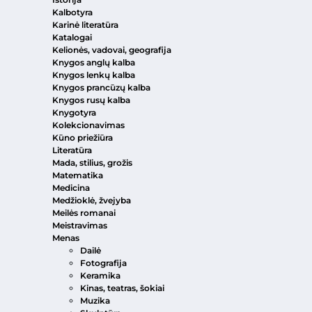
Kalbotyra
Karinė literatūra
Katalogai
Kelionės, vadovai, geografija
Knygos anglų kalba
Knygos lenkų kalba
Knygos prancūzų kalba
Knygos rusų kalba
Knygotyra
Kolekcionavimas
Kūno priežiūra
Literatūra
Mada, stilius, grožis
Matematika
Medicina
Medžioklė, žvejyba
Meilės romanai
Meistravimas
Menas
Dailė
Fotografija
Keramika
Kinas, teatras, šokiai
Muzika