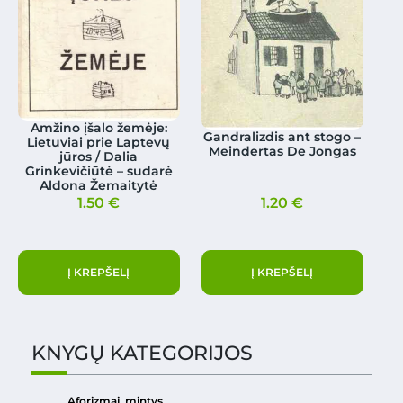
Amžino įšalo žemėje:
Gandralizdis ant stogo –
Lietuviai prie Laptevų
Meindertas De Jongas
jūros / Dalia
Grinkevičiūtė – sudarė
Aldona Žemaitytė
1.50
€
1.20
€
Į KREPŠELĮ
Į KREPŠELĮ
KNYGŲ KATEGORIJOS
Aforizmai, mintys