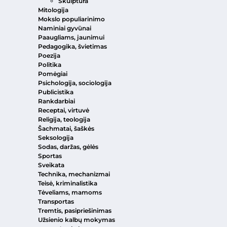
Skulptūra
Mitologija
Mokslo populiarinimo
Naminiai gyvūnai
Paaugliams, jaunimui
Pedagogika, švietimas
Poezija
Politika
Pomėgiai
Psichologija, sociologija
Publicistika
Rankdarbiai
Receptai, virtuvė
Religija, teologija
Šachmatai, šaškės
Seksologija
Sodas, daržas, gėlės
Sportas
Sveikata
Technika, mechanizmai
Teisė, kriminalistika
Tėveliams, mamoms
Transportas
Tremtis, pasipriešinimas
Užsienio kalbų mokymas