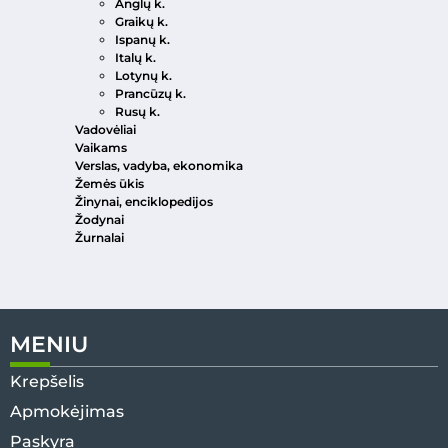
Anglų k.
Graikų k.
Ispanų k.
Italų k.
Lotynų k.
Prancūzų k.
Rusų k.
Vadovėliai
Vaikams
Verslas, vadyba, ekonomika
Žemės ūkis
Žinynai, enciklopedijos
Žodynai
Žurnalai
MENIU
Krepšelis
Apmokėjimas
Paskyra