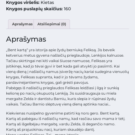
Knygos viršelis:
Kietas
Knygos puslapių skaičius:
160
Aprašymas
Atsiliepimai (0)
Aprašymas
„Bent kartą“ yra istorija apie žydų berniuką Feliksą. Jis beveik
ketverius metus gyvena našlaičių prieglaudoje, Lenkijos kalnuose.
Tačiau skirtingai nei kiti vaikai šiuose namuose, Feliksas yra
įsitikinęs, kad jo tėvai gyvi ir bet kada gali atvykti jo pasiimti. Kai
vieną dieną į našlaičių namus įsiveržę nacių kariai sudegina vienuolių
knygas, Feliksas supranta, kad ir jo tėvams žydams,
pardavinėjantiems knygas, gali grėsti pavojus.
Pabėgęs iš našlaičių prieglaudos Feliksas leidžiasi į ilgą ir sunkią
kelionę po nacių okupuotą Lenkiją. Jis susidraugauja su miela
mergaite Zelda ir dantistu Barniu, kuris slepia ir rūpinasi žydų
vaikais. Tačiau Barnio slėptuvę vieną dieną aptinka naciai…
Kiekvienas nusipelno gyvenime patirti ką nors gero. Bent kartą.
Kartą aš pabėgau iš našlaičių namų, kad rasčiau savo mama ir tėtį.
Kartą aš išgelbėjau mergaitę, vardu Zelda, iš degančio namo.
Kartą aš prajuokinau nacį, kuriam skaudėjo dantį.
Mano vardas Feliksas. Tai – mano istorija.