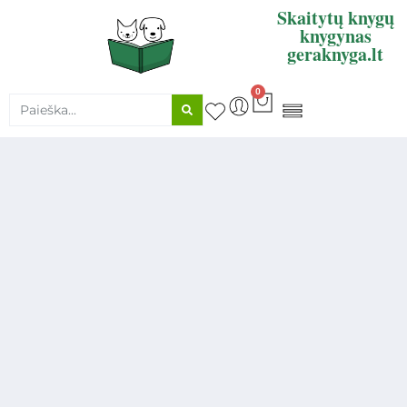
Skaitytų knygų
knygynas
geraknyga.lt
0
KNYGŲ SUPIRKIMAS