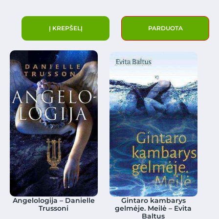
Į KREPŠELĮ
PARDUOTA
Angelologija – Danielle
Gintaro kambarys
Trussoni
gelmėje. Meilė – Evita
Baltus