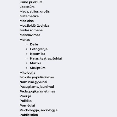
Kūno priežiūra
Literatūra
Mada, stilius, grožis
Matematika
Medicina
Medžioklė, žvejyba
Meilės romanai
Meistravimas
Menas
Dailė
Fotografija
Keramika
Kinas, teatras, šokiai
Muzika
Skulptūra
Mitologija
Mokslo populiarinimo
Naminiai gyvūnai
Paaugliams, jaunimui
Pedagogika, švietimas
Poezija
Politika
Pomėgiai
Psichologija, sociologija
Publicistika