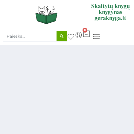
Skaitytų knygų
knygynas
geraknyga.lt
0
KNYGŲ SUPIRKIMAS