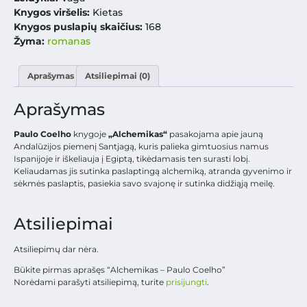
Knygos viršelis:
Kietas
Knygos puslapių skaičius:
168
Žyma:
romanas
Aprašymas
Atsiliepimai (0)
Aprašymas
Paulo Coelho
knygoje
„Alchemikas“
pasakojama apie jauną
Andalūzijos piemenį Santjagą, kuris palieka gimtuosius namus
Ispanijoje ir iškeliauja į Egiptą, tikėdamasis ten surasti lobį.
Keliaudamas jis sutinka paslaptingą alchemiką, atranda gyvenimo ir
sėkmės paslaptis, pasiekia savo svajonę ir sutinka didžiąją meilę.
Atsiliepimai
Atsiliepimų dar nėra.
Būkite pirmas aprašęs “Alchemikas – Paulo Coelho”
Norėdami parašyti atsiliepimą, turite
prisijungti
.