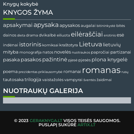
Knygų kokybė
KNYGOS ŽYMA
apysaka
apsakymai
apysakos
augalai
bitės
bitininkystė
eilėraščiai
esė
dvikalbė
dainos
drama
dieta
eiliuota
erotinis
Lietuva
istorinis
lietuvių
indėnai
komiksai
kraštotyra
mityba
novelės
partizanai
natos
papročiai
monografija
nuotraukos
pažintinė
pasaka
pasakos
plona knygelė
pjesės
pjesė
romanas
romanai
poema
prezidentas
priklausomybė
rusų
tautosaka
trilogija
vaistažolės
vampyrai
žaidimai
šventės
NUOTRAUKŲ GALERIJA
© 2023
GERAKNYGA.LT
VISOS TEISĖS SAUGOMOS.
PUSLAPĮ SUKŪRĖ
ARTIX.LT