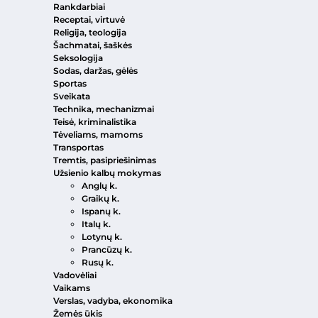
Rankdarbiai
Receptai, virtuvė
Religija, teologija
Šachmatai, šaškės
Seksologija
Sodas, daržas, gėlės
Sportas
Sveikata
Technika, mechanizmai
Teisė, kriminalistika
Tėveliams, mamoms
Transportas
Tremtis, pasipriešinimas
Užsienio kalbų mokymas
Anglų k.
Graikų k.
Ispanų k.
Italų k.
Lotynų k.
Prancūzų k.
Rusų k.
Vadovėliai
Vaikams
Verslas, vadyba, ekonomika
Žemės ūkis