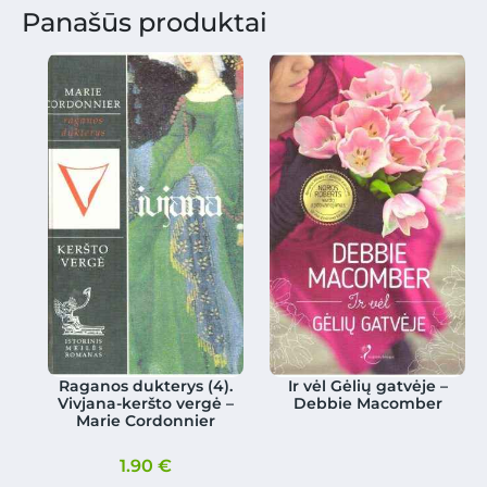
Panašūs produktai
Raganos dukterys (4).
Ir vėl Gėlių gatvėje –
Vivjana-keršto vergė –
Debbie Macomber
Marie Cordonnier
1.90
€