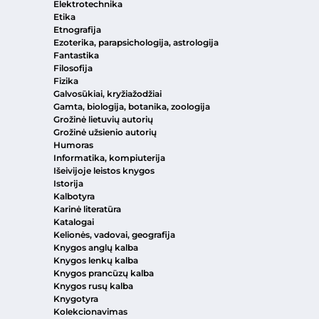
Elektrotechnika
Etika
Etnografija
Ezoterika, parapsichologija, astrologija
Fantastika
Filosofija
Fizika
Galvosūkiai, kryžiažodžiai
Gamta, biologija, botanika, zoologija
Grožinė lietuvių autorių
Grožinė užsienio autorių
Humoras
Informatika, kompiuterija
Išeivijoje leistos knygos
Istorija
Kalbotyra
Karinė literatūra
Katalogai
Kelionės, vadovai, geografija
Knygos anglų kalba
Knygos lenkų kalba
Knygos prancūzų kalba
Knygos rusų kalba
Knygotyra
Kolekcionavimas