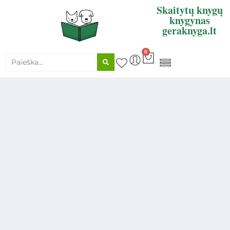
Skaitytų knygų
knygynas
geraknyga.lt
0
KNYGŲ SUPIRKIMAS