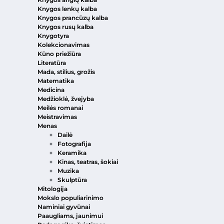
Knygos lenkų kalba
Knygos prancūzų kalba
Knygos rusų kalba
Knygotyra
Kolekcionavimas
Kūno priežiūra
Literatūra
Mada, stilius, grožis
Matematika
Medicina
Medžioklė, žvejyba
Meilės romanai
Meistravimas
Menas
Dailė
Fotografija
Keramika
Kinas, teatras, šokiai
Muzika
Skulptūra
Mitologija
Mokslo populiarinimo
Naminiai gyvūnai
Paaugliams, jaunimui