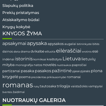
Slapukų politika
Prekių pristatymas
Atsiskaitymo būdai
Knygų kokybė
KNYGOS ŽYMA
apysaka
apsakymai
apysakos
augalai
bitininkystė
bitės
eilėraščiai
esė
dainos
dvikalbė
drama
dieta
eiliuota
erotinis
Lietuva
istorinis
lietuvių
indėnai
komiksai
kraštotyra
mityba
novelės
natos
papročiai
monografija
nuotraukos
pažintinė
pasaka
pasakos
plona
partizanai
pjesės
pjesė
knygelė
poema
romanai
prezidentas
priklausomybė
romanas
tautosaka
trilogija
vaistažolės
vampyrai
rusų
žaidimai
šventės
NUOTRAUKŲ GALERIJA