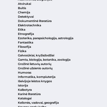
Atvirukai
Buitis
Chemija
Detektyvai
Dokumentinė literatūra
Elektrotechnika
Etika
Etnografija
Ezoterika, parapsichologija, astrologija
Fantastika
Filosofija
Fizika
Galvosūkiai, kryžiažodžiai
Gamta, biologija, botanika, zoologija
Grožinė lietuvių autorių
Grožinė užsienio autorių
Humoras
Informatika, kompiuterija
Išeivijoje leistos knygos
Istorija
Kalbotyra
Karinė literatūra
Katalogai
Kelionės, vadovai, geografija
Knygos anglų kalba