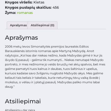
Knygos viršelis:
Kietas
Knygos puslapių skaičius:
456
Žyma:
romanas
Aprašymas
Atsiliepimai (0)
Aprašymas
2006 metų Ievos Simonaitytės premijos laureatės Editos
Barauskienės istorinis romanas apie Martyną Mažvydą. Anot
rašytojos „Kol kas dar niekas nežino, kada Mažvydas gimė ir kur jis
išvydo šį pasaulį – galima tik numanyti… Niekas nenutapė Mažvydo
portreto, ir mes nežinome jo veido bruožų nei akių spalvos, bet mes
galime pamatyti tuos kalnus ir daubas, tuos šaltinius ir upelius,
kuriuos kadaise savo žvilgsniu nuglostė Mažvydo akys. Mes galime
keliauti tais keliais ir takeliais, kurie neturtingų tėvų vaiką išvedė į
mokslus, o vėliau ir į platųjį pasaulį. Mažvydas paliko mums labai
daug.“
Atsiliepimai
Atsiliepimų dar nėra.