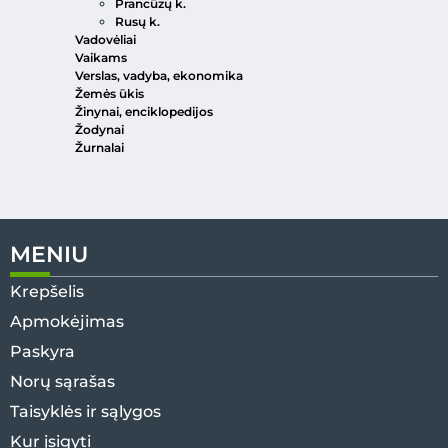
Prancūzų k.
Rusų k.
Vadovėliai
Vaikams
Verslas, vadyba, ekonomika
Žemės ūkis
Žinynai, enciklopedijos
Žodynai
Žurnalai
MENIU
Krepšelis
Apmokėjimas
Paskyra
Norų sąrašas
Taisyklės ir sąlygos
Kur įsigyti