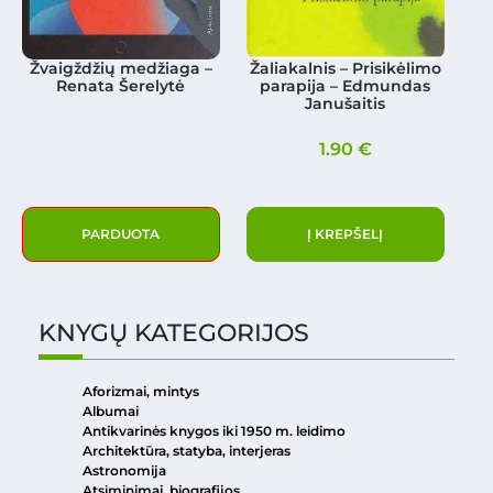
Žvaigždžių medžiaga –
Žaliakalnis – Prisikėlimo
Renata Šerelytė
parapija – Edmundas
Janušaitis
1.90
€
PARDUOTA
Į KREPŠELĮ
KNYGŲ KATEGORIJOS
Aforizmai, mintys
Albumai
Antikvarinės knygos iki 1950 m. leidimo
Architektūra, statyba, interjeras
Astronomija
Atsiminimai, biografijos