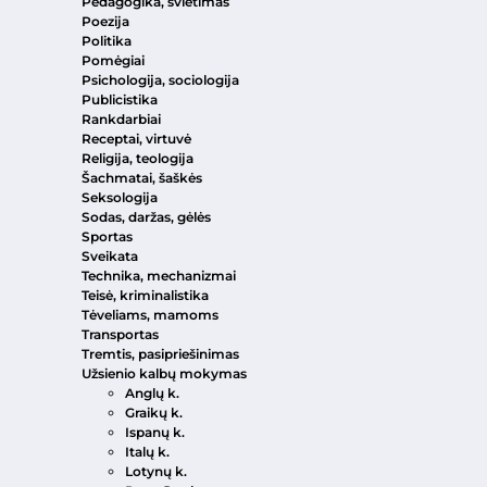
Pedagogika, švietimas
Poezija
Politika
Pomėgiai
Psichologija, sociologija
Publicistika
Rankdarbiai
Receptai, virtuvė
Religija, teologija
Šachmatai, šaškės
Seksologija
Sodas, daržas, gėlės
Sportas
Sveikata
Technika, mechanizmai
Teisė, kriminalistika
Tėveliams, mamoms
Transportas
Tremtis, pasipriešinimas
Užsienio kalbų mokymas
Anglų k.
Graikų k.
Ispanų k.
Italų k.
Lotynų k.