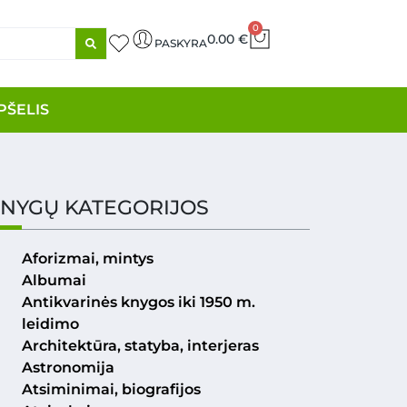
0
0.00
€
PASKYRA
PŠELIS
NYGŲ KATEGORIJOS
Aforizmai, mintys
Albumai
Antikvarinės knygos iki 1950 m.
leidimo
Architektūra, statyba, interjeras
Astronomija
Atsiminimai, biografijos