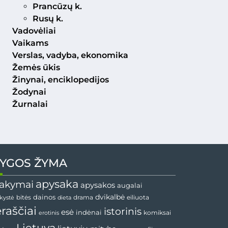
Prancūzų k.
Rusų k.
Vadovėliai
Vaikams
Verslas, vadyba, ekonomika
Žemės ūkis
Žinynai, enciklopedijos
Žodynai
Žurnalai
YGOS ŽYMA
apysaka
akymai
apysakos
augalai
dainos
dvikalbė
drama
nkystė
bitės
dieta
eiliuota
ėraščiai
istorinis
esė
indėnai
komiksai
erotinis
Lietuva