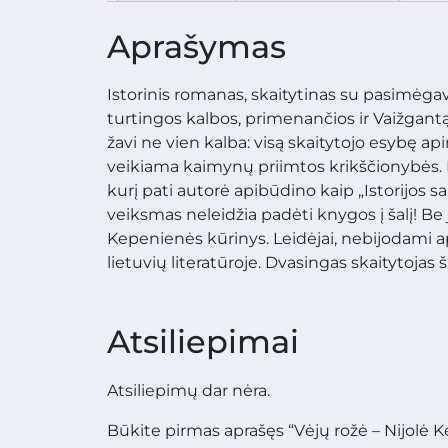
Aprašymas
Istorinis romanas, skaitytinas su pasimėgav
turtingos kalbos, primenančios ir Vaižgantą,
žavi ne vien kalba: visą skaitytojo esybę a
veikiama kaimynų priimtos krikščionybės. B
kurį pati autorė apibūdino kaip „Istorijos 
veiksmas neleidžia padėti knygos į šalį! Be 
Kepenienės kūrinys. Leidėjai, nebijodami aps
lietuvių literatūroje. Dvasingas skaitytojas 
Atsiliepimai
Atsiliepimų dar nėra.
Būkite pirmas aprašęs “Vėjų rožė – Nijolė 