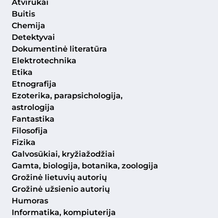
Atvirukai
Buitis
Chemija
Detektyvai
Dokumentinė literatūra
Elektrotechnika
Etika
Etnografija
Ezoterika, parapsichologija,
astrologija
Fantastika
Filosofija
Fizika
Galvosūkiai, kryžiažodžiai
Gamta, biologija, botanika, zoologija
Grožinė lietuvių autorių
Grožinė užsienio autorių
Humoras
Informatika, kompiuterija