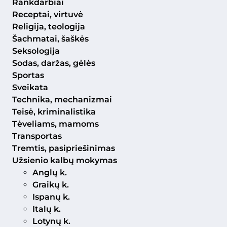
Rankdarbiai
Receptai, virtuvė
Religija, teologija
Šachmatai, šaškės
Seksologija
Sodas, daržas, gėlės
Sportas
Sveikata
Technika, mechanizmai
Teisė, kriminalistika
Tėveliams, mamoms
Transportas
Tremtis, pasipriešinimas
Užsienio kalbų mokymas
Anglų k.
Graikų k.
Ispanų k.
Italų k.
Lotynų k.