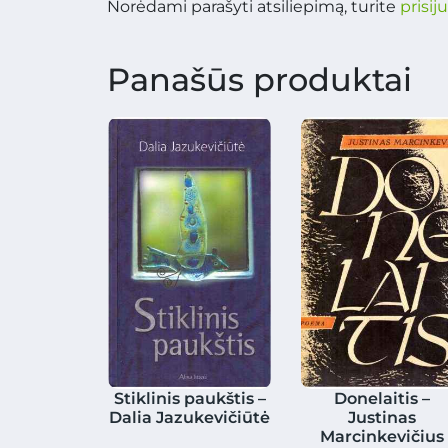
Norėdami parašyti atsiliepimą, turite
prisij
Panašūs produktai
Stiklinis paukštis –
Donelaitis –
Dalia Jazukevičiūtė
Justinas
Marcinkevičius