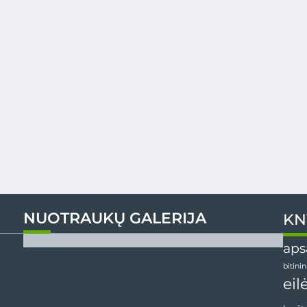
NUOTRAUKŲ GALERIJA
KN
aps
bitini
eil