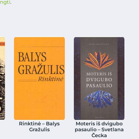
ungti
.
Rinktinė – Balys
Moteris iš dvigubo
Gražulis
pasaulio – Svetlana
Čecka