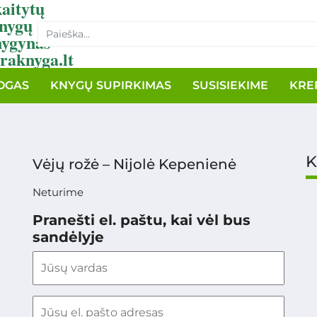
aitytų
nygų
nygynas
raknyga.lt
OGAS
KNYGŲ SUPIRKIMAS
SUSISIEKIME
KRE
K
Vėjų rožė – Nijolė Kepenienė
Neturime
Pranešti el. paštu, kai vėl bus
sandėlyje