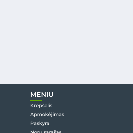
MENIU
Krepšelis
Apmokėjimas
Paskyra
Norų sąrašas