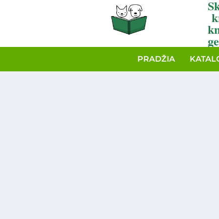
Sk
k
k
ge
PRADŽIA
KATAL