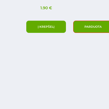
1.90
€
Į KREPŠELĮ
PARDUOTA