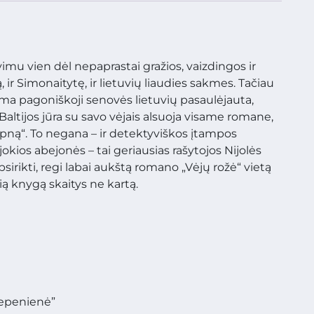
imu vien dėl nepaprastai gražios, vaizdingos ir
 ir Simonaitytę, ir lietuvių liaudies sakmes. Tačiau
pima pagoniškoji senovės lietuvių pasaulėjauta,
altijos jūra su savo vėjais alsuoja visame romane,
sapną“. To negana – ir detektyviškos įtampos
jokios abejonės – tai geriausias rašytojos Nijolės
irikti, regi labai aukštą romano „Vėjų rožė“ vietą
šią knygą skaitys ne kartą.
Kepenienė”