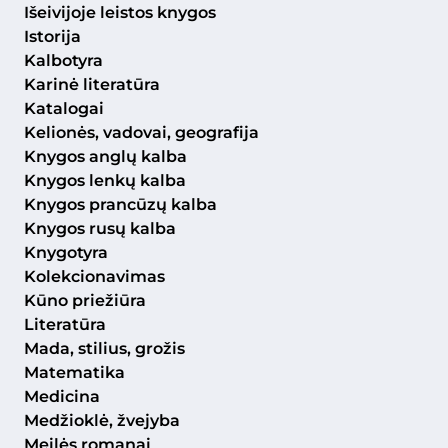
Išeivijoje leistos knygos
Istorija
Kalbotyra
Karinė literatūra
Katalogai
Kelionės, vadovai, geografija
Knygos anglų kalba
Knygos lenkų kalba
Knygos prancūzų kalba
Knygos rusų kalba
Knygotyra
Kolekcionavimas
Kūno priežiūra
Literatūra
Mada, stilius, grožis
Matematika
Medicina
Medžioklė, žvejyba
Meilės romanai