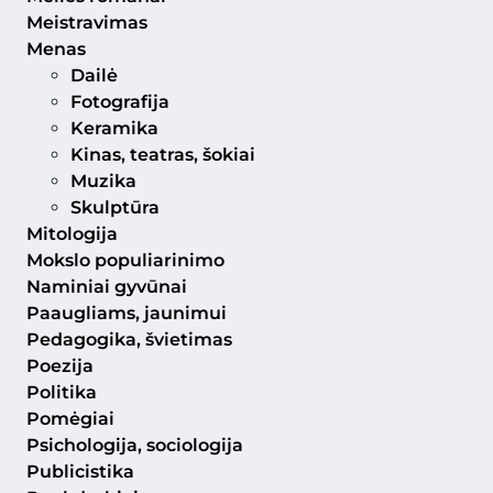
Meistravimas
Menas
Dailė
Fotografija
Keramika
Kinas, teatras, šokiai
Muzika
Skulptūra
Mitologija
Mokslo populiarinimo
Naminiai gyvūnai
Paaugliams, jaunimui
Pedagogika, švietimas
Poezija
Politika
Pomėgiai
Psichologija, sociologija
Publicistika