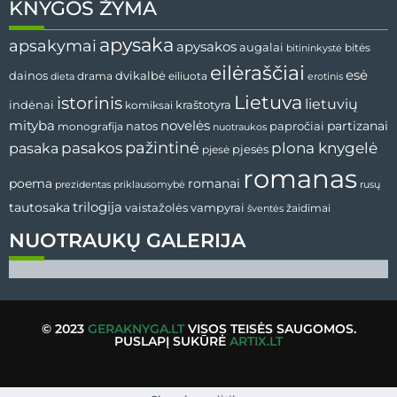
KNYGOS ŽYMA
apysaka
apsakymai
apysakos
augalai
bitės
bitininkystė
eilėraščiai
esė
dvikalbė
dainos
drama
dieta
eiliuota
erotinis
Lietuva
istorinis
lietuvių
indėnai
komiksai
kraštotyra
mityba
novelės
partizanai
natos
papročiai
monografija
nuotraukos
pažintinė
pasaka
pasakos
plona knygelė
pjesės
pjesė
romanas
romanai
poema
prezidentas
priklausomybė
rusų
tautosaka
trilogija
vaistažolės
vampyrai
žaidimai
šventės
NUOTRAUKŲ GALERIJA
© 2023
GERAKNYGA.LT
VISOS TEISĖS SAUGOMOS.
PUSLAPĮ SUKŪRĖ
ARTIX.LT