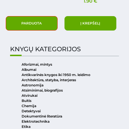
1.90
€
PARDUOTA
Į KREPŠELĮ
KNYGŲ KATEGORIJOS
Aforizmai, mintys
Albumai
Antikvarinės knygos iki 1950 m. leidimo
Architektūra, statyba, interjeras
Astronomija
Atsiminimai, biografijos
Atvirukai
Buitis
Chemija
Detektyvai
Dokumentinė literatūra
Elektrotechnika
Etika