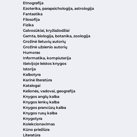
Etnografija
Ezoterika, parapsichologija, astrologija
Fantastika
Filosofija
Fizika
Galvosūkiai, kryžiažodžiai
Gamta, biologija, botanika, zoologija
Grožinė lietuvių autorių
Grožinė užsienio autorių
Humoras
Informatika, kompiuterija
Išeivijoje leistos knygos
Istorija
Kalbotyra
Karinė literatūra
Katalogai
Kelionės, vadovai, geografija
Knygos anglų kalba
Knygos lenkų kalba
Knygos prancūzų kalba
Knygos rusų kalba
Knygotyra
Kolekcionavimas
Kūno priežiūra
Literatūra