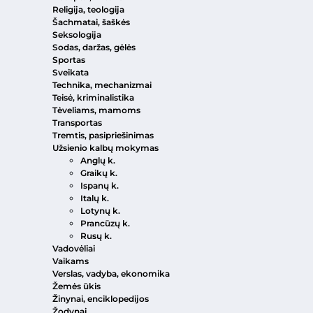
Religija, teologija
Šachmatai, šaškės
Seksologija
Sodas, daržas, gėlės
Sportas
Sveikata
Technika, mechanizmai
Teisė, kriminalistika
Tėveliams, mamoms
Transportas
Tremtis, pasipriešinimas
Užsienio kalbų mokymas
Anglų k.
Graikų k.
Ispanų k.
Italų k.
Lotynų k.
Prancūzų k.
Rusų k.
Vadovėliai
Vaikams
Verslas, vadyba, ekonomika
Žemės ūkis
Žinynai, enciklopedijos
Žodynai