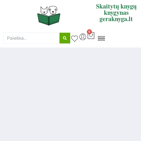
Skaitytų knygų
knygynas
geraknyga.lt
0
KNYGŲ SUPIRKIMAS