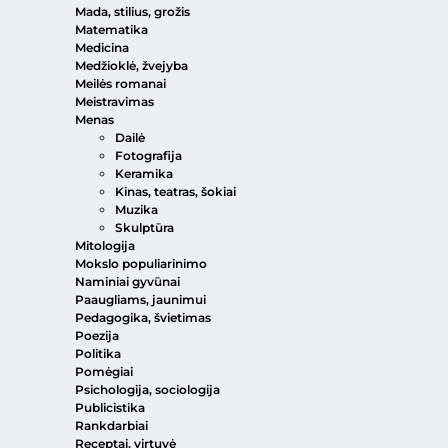
Mada, stilius, grožis
Matematika
Medicina
Medžioklė, žvejyba
Meilės romanai
Meistravimas
Menas
Dailė
Fotografija
Keramika
Kinas, teatras, šokiai
Muzika
Skulptūra
Mitologija
Mokslo populiarinimo
Naminiai gyvūnai
Paaugliams, jaunimui
Pedagogika, švietimas
Poezija
Politika
Pomėgiai
Psichologija, sociologija
Publicistika
Rankdarbiai
Receptai, virtuvė