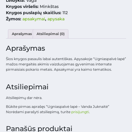
Leidykla:
Vaga
Knygos viršelis:
Minkštas
Knygos puslapių skaičius:
112
Žymos:
apsakymai
,
apysaka
Aprašymas
Atsiliepimai (0)
Aprašymas
Šios knygos pasaulis labai autentiškas. Apysakoje “Ugniaspalvė lapė”
mažos mergaitės akimis vaizduojamas gyvenimas internate
pirmaisiais pokario metais. Apsakymai yra kaimo tematikos.
Atsiliepimai
Atsiliepimų dar nėra.
Būkite pirmas aprašęs “Ugniaspalvė lapė – Vanda Juknaitė”
Norėdami parašyti atsiliepimą, turite
prisijungti
.
Panašūs produktai