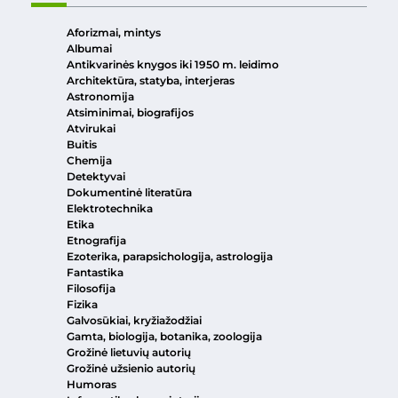
Aforizmai, mintys
Albumai
Antikvarinės knygos iki 1950 m. leidimo
Architektūra, statyba, interjeras
Astronomija
Atsiminimai, biografijos
Atvirukai
Buitis
Chemija
Detektyvai
Dokumentinė literatūra
Elektrotechnika
Etika
Etnografija
Ezoterika, parapsichologija, astrologija
Fantastika
Filosofija
Fizika
Galvosūkiai, kryžiažodžiai
Gamta, biologija, botanika, zoologija
Grožinė lietuvių autorių
Grožinė užsienio autorių
Humoras