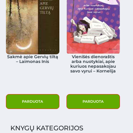
Sakmė apie Gervių tiltą
Vienišės dienoraštis
– Laimonas Inis
arba nuotykiai, apie
kuriuos nepasakojau
savo vyrui – Kornelija
PARDUOTA
PARDUOTA
KNYGŲ KATEGORIJOS