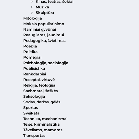
Kinas, teatras, šokiai
Muzika
Skulptūra
Mitologija
Mokslo populiarinimo
Naminiai gyvūnai
Paaugliams, jaunimui
Pedagogika, švietimas
Poezija
Politika
Pomėgiai
Psichologija, sociologija
Publicistika
Rankdarbiai
Receptai, virtuvė
Religija, teologija
Šachmatai, šaškės
Seksologija
Sodas, daržas, gėlės
Sportas
Sveikata
Technika, mechanizmai
Teisė, kriminalistika
Tėveliams, mamoms
Transportas