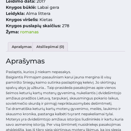
Leidimo data:
2017
Knygos būklė:
Labai gera
Leidykla:
Alma littera
Knygos viršelis:
Kietas
Knygos puslapių skaičius:
278
Žyma:
romanas
Aprašymas
Atsiliepimai (0)
Aprašymas
Paslaptis, kurios ji niekam nepasakys.
Baigiantis Pirmajam pasauliniam karui jauna mergina iš visų
pamiršto Sniegų kaimo sutinka paslaptingą keleivį. Jo skirtingų
spalvų akys ją užburia… Taip prasideda pasakojimas apie vienos
šeimos keturių kartų moterų gyvenimą, nukeliantis į dvidešimtojo
amžiaus pradžios Lietuvą, tarpukarį, skausmingus pokario laikus,
sovietmečio skurdą ir pirmąjį nepriklausomybės dešimtmetį.
Tai dramatiška keturių kartų moterų gyvenimo, meilės, laukimo ir
skausmo kronika, pastanga kalbėti tvyrant nepakeliamai tylai.
Moterys yra dvidešimtojo amžiaus istorijos liudininkės ir kartu kuria
savo asmeninę istoriją. Per visą šimtmetį nusidriekęs pasakojimas
atskleidžia, kas iš tikro sieja skirtingus moterų likimus, ką jos slepia