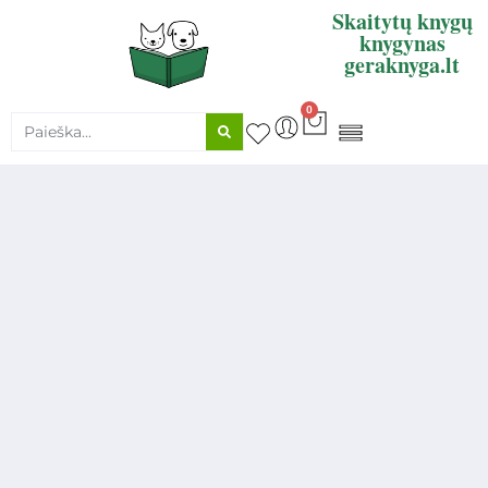
Skaitytų knygų
knygynas
geraknyga.lt
0
KNYGŲ SUPIRKIMAS