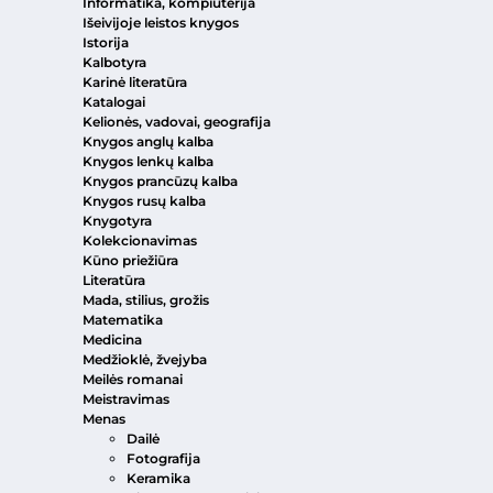
Informatika, kompiuterija
Išeivijoje leistos knygos
Istorija
Kalbotyra
Karinė literatūra
Katalogai
Kelionės, vadovai, geografija
Knygos anglų kalba
Knygos lenkų kalba
Knygos prancūzų kalba
Knygos rusų kalba
Knygotyra
Kolekcionavimas
Kūno priežiūra
Literatūra
Mada, stilius, grožis
Matematika
Medicina
Medžioklė, žvejyba
Meilės romanai
Meistravimas
Menas
Dailė
Fotografija
Keramika