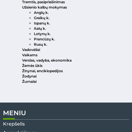
Tremtis, pasipriešinimas
Užsienio kalbų mokymas
Anglų k.
Graikų k.
Ispanų k.
Italų k.
Lotynų k.
Prancūzų k.
Rusų k.
Vadovėliai
Vaikams
Verslas, vadyba, ekonomika
Žemės ūkis
Žinynai, enciklopedijos
Žodynai
Žurnalai
MENIU
Krepšelis