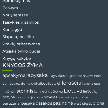
Apmokėjimas
Paskyra
Norų sąrašas
Taisyklės ir sąlygos
Kur įsigyti
Slapukų politika
Prekių pristatymas
Atsiskaitymo būdai
Knygų kokybė
KNYGOS ŽYMA
apysaka
apsakymai
apysakos
augalai
bitininkystė
bitės
eilėraščiai
esė
dainos
dvikalbė
drama
dieta
eiliuota
erotinis
Lietuva
istorinis
lietuvių
indėnai
komiksai
kraštotyra
mityba
novelės
natos
papročiai
monografija
nuotraukos
pažintinė
pasaka
pasakos
plona
partizanai
pjesės
pjesė