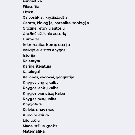
Fantastika
Filosofija
Fizika
Galvosūkiai, kryžiažodžiai
Gamta, biologija, botanika, zoologija
Grožinė lietuvių autorių
Grožinė užsienio autorių
Humoras
Informatika, kompiuterija
Išeivijoje leistos knygos
Istorija
Kalbotyra
Karinė literatūra
Katalogai
Kelionės, vadovai, geografija
Knygos anglų kalba
Knygos lenkų kalba
Knygos prancūzų kalba
Knygos rusų kalba
Knygotyra
Kolekcionavimas
Kūno priežiūra
Literatūra
Mada, stilius, grožis
Matematika