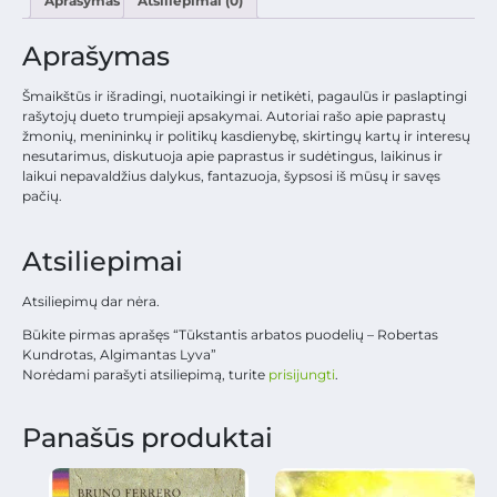
Aprašymas
Atsiliepimai (0)
Aprašymas
Šmaikštūs ir išradingi, nuotaikingi ir netikėti, pagaulūs ir paslaptingi
rašytojų dueto trumpieji apsakymai. Autoriai rašo apie paprastų
žmonių, menininkų ir politikų kasdienybę, skirtingų kartų ir interesų
nesutarimus, diskutuoja apie paprastus ir sudėtingus, laikinus ir
laikui nepavaldžius dalykus, fantazuoja, šypsosi iš mūsų ir savęs
pačių.
Atsiliepimai
Atsiliepimų dar nėra.
Būkite pirmas aprašęs “Tūkstantis arbatos puodelių – Robertas
Kundrotas, Algimantas Lyva”
Norėdami parašyti atsiliepimą, turite
prisijungti
.
Panašūs produktai