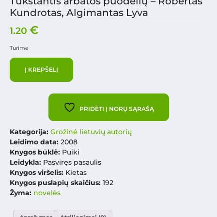
Tūkstantis arbatos puodelių – Robertas
Kundrotas, Algimantas Lyva
€
1.20
Turime
Į KREPŠELĮ
PRIDĖTI Į NORŲ SĄRAŠĄ
Kategorija:
Grožinė lietuvių autorių
Leidimo data:
2008
Knygos būklė:
Puiki
Leidykla:
Pasviręs pasaulis
Knygos viršelis:
Kietas
Knygos puslapių skaičius:
192
Žyma:
novelės