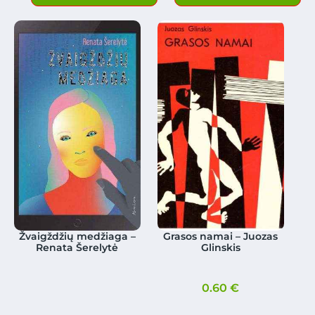
Žvaigždžių medžiaga –
Grasos namai – Juozas
Renata Šerelytė
Glinskis
0.60
€