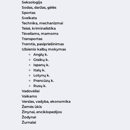
Seksologija
Sodas, daržas, gėlės
Sportas
Sveikata
Technika, mechanizmai
Teisė, kriminalistika
Tėveliams, mamoms
Transportas
Tremtis, pasipriešinimas
Užsienio kalbų mokymas
Anglų k.
Graikų k.
Ispanų k.
Italų k.
Lotynų k.
Prancūzų k.
Rusų k.
Vadovėliai
Vaikams
Verslas, vadyba, ekonomika
Žemės ūkis
Žinynai, enciklopedijos
Žodynai
Žurnalai