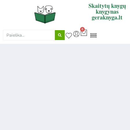
Skaitytų knygų
knygynas
geraknyga.lt
0
KNYGŲ SUPIRKIMAS