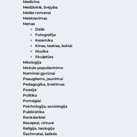
Medicina
Medžioklė, žvejyba
Meilės romanai
Meistravimas
Menas
Dailė
Fotografija
Keramika
Kinas, teatras, šokiai
Muzika
Skulptūra
Mitologija
Mokslo populiarinimo
Naminiai gyvūnai
Paaugliams, jaunimui
Pedagogika, švietimas
Poezija
Politika
Pomėgiai
Psichologija, sociologija
Publicistika
Rankdarbiai
Receptai, virtuvė
Religija, teologija
Šachmatai, šaškės