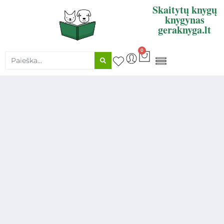
Skaitytų knygų
knygynas
geraknyga.lt
0
KNYGŲ SUPIRKIMAS