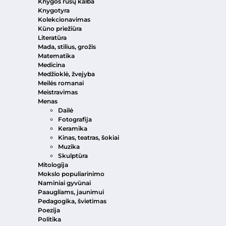
Knygos rusų kalba
Knygotyra
Kolekcionavimas
Kūno priežiūra
Literatūra
Mada, stilius, grožis
Matematika
Medicina
Medžioklė, žvejyba
Meilės romanai
Meistravimas
Menas
Dailė
Fotografija
Keramika
Kinas, teatras, šokiai
Muzika
Skulptūra
Mitologija
Mokslo populiarinimo
Naminiai gyvūnai
Paaugliams, jaunimui
Pedagogika, švietimas
Poezija
Politika