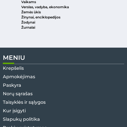
Vaikams
Verslas, vadyba, ekonomika
Žemės ūkis
Žinynai, enciklopedijos
Žodynai
Žurnalai
MENIU
Krepšelis
Apmokėjimas
Paskyra
Norų sąrašas
Taisyklės ir sąlygos
Kur įsigyti
Slapukų politika