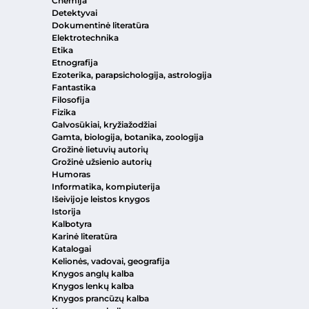
Chemija
Detektyvai
Dokumentinė literatūra
Elektrotechnika
Etika
Etnografija
Ezoterika, parapsichologija, astrologija
Fantastika
Filosofija
Fizika
Galvosūkiai, kryžiažodžiai
Gamta, biologija, botanika, zoologija
Grožinė lietuvių autorių
Grožinė užsienio autorių
Humoras
Informatika, kompiuterija
Išeivijoje leistos knygos
Istorija
Kalbotyra
Karinė literatūra
Katalogai
Kelionės, vadovai, geografija
Knygos anglų kalba
Knygos lenkų kalba
Knygos prancūzų kalba