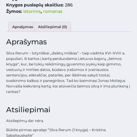
Knygos puslapių skaičius:
286
Žymos:
istorinis
,
romanas
Aprašymas
Atsiliepimai (0)
Aprašymas
Silva Rerum – lotyniškai „daiktų miškas“ – taip vadinta XVI–XVIII a.
populiari, iš kartos į kartą perduodama Lietuvos bajorų „šeimos
knyga“, kur, be tokių reikšmingų gyvenimo įvykių kaip gimimo,
vestuvių ir mirties datos, būdavo įrašomos ir įvairiausios
sentencijos, eilėraščiai, patarlės, per iškilmes sakyti tostai,
sveikinimo kalbos ir panegirikos. Tad ko baiminasi Jonas Motiejus
Norvaiša kiekvieną kartą, kai atsiverčia šeimos silvą ir ima plunksną į
rankas?
Atsiliepimai
Atsiliepimų dar nėra.
Būkite pirmas aprašęs “Silva Rerum (1 knyga) – Kristina
Sabaliauskaitė”