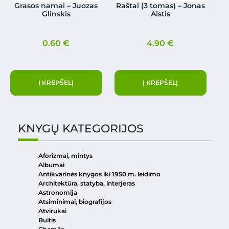
Grasos namai – Juozas
Raštai (3 tomas) – Jonas
Glinskis
Aistis
0.60
€
4.90
€
Į KREPŠELĮ
Į KREPŠELĮ
KNYGŲ KATEGORIJOS
Aforizmai, mintys
Albumai
Antikvarinės knygos iki 1950 m. leidimo
Architektūra, statyba, interjeras
Astronomija
Atsiminimai, biografijos
Atvirukai
Buitis