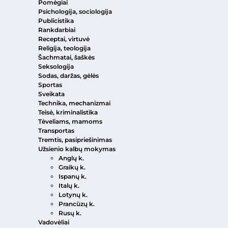
Pomėgiai
Psichologija, sociologija
Publicistika
Rankdarbiai
Receptai, virtuvė
Religija, teologija
Šachmatai, šaškės
Seksologija
Sodas, daržas, gėlės
Sportas
Sveikata
Technika, mechanizmai
Teisė, kriminalistika
Tėveliams, mamoms
Transportas
Tremtis, pasipriešinimas
Užsienio kalbų mokymas
Anglų k.
Graikų k.
Ispanų k.
Italų k.
Lotynų k.
Prancūzų k.
Rusų k.
Vadovėliai