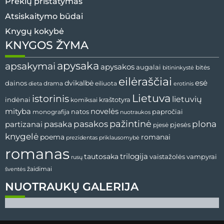
Prekių pristatymas
Atsiskaitymo būdai
Knygų kokybė
KNYGOS ŽYMA
apysaka
apsakymai
apysakos
augalai
bitininkystė
bitės
eilėraščiai
esė
dainos
dvikalbė
drama
dieta
eiliuota
erotinis
Lietuva
istorinis
lietuvių
indėnai
komiksai
kraštotyra
mityba
novelės
natos
papročiai
monografija
nuotraukos
pažintinė
pasaka
pasakos
plona
partizanai
pjesės
pjesė
knygelė
poema
romanai
prezidentas
priklausomybė
romanas
tautosaka
trilogija
vaistažolės
vampyrai
rusų
žaidimai
šventės
NUOTRAUKŲ GALERIJA