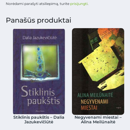
Norėdami parašyti atsiliepimą, turite
prisijungti
.
Panašūs produktai
Stiklinis paukštis – Dalia
Negyvenami miestai –
Jazukevičiūtė
Alina Meilūnaitė