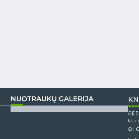
NUOTRAUKŲ GALERIJA
KN
aps
bitini
eil