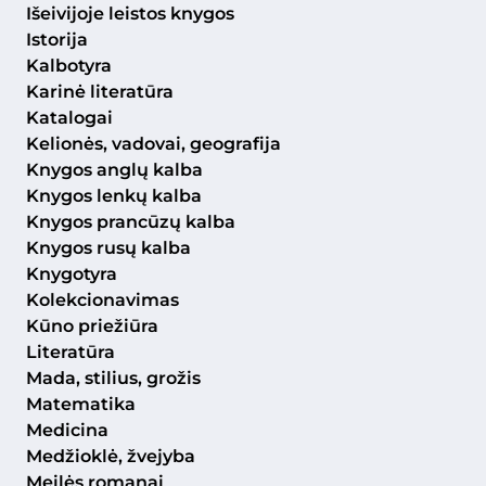
Išeivijoje leistos knygos
Istorija
Kalbotyra
Karinė literatūra
Katalogai
Kelionės, vadovai, geografija
Knygos anglų kalba
Knygos lenkų kalba
Knygos prancūzų kalba
Knygos rusų kalba
Knygotyra
Kolekcionavimas
Kūno priežiūra
Literatūra
Mada, stilius, grožis
Matematika
Medicina
Medžioklė, žvejyba
Meilės romanai