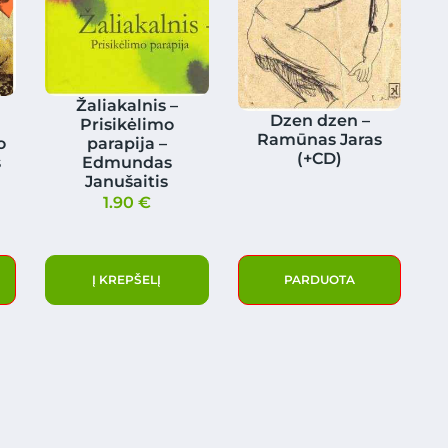
Žaliakalnis –
Dzen dzen –
Prisikėlimo
Ramūnas Jaras
o
parapija –
(+CD)
s
Edmundas
Janušaitis
1.90
€
Į KREPŠELĮ
PARDUOTA