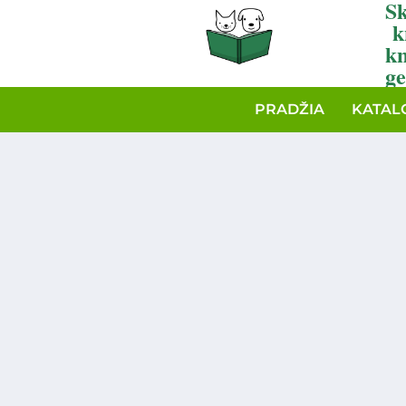
Sk
k
k
ge
PRADŽIA
KATAL