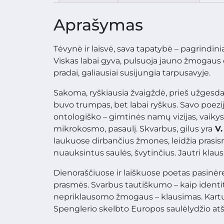
Aprašymas
Tėvynė ir laisvė, sava tapatybė – pagrindin
Viskas labai gyva, pulsuoja jauno žmogaus dv
pradai, galiausiai susijungia tarpusavyje.
Sakoma, ryškiausia žvaigždė, prieš užgesda
buvo trumpas, bet labai ryškus. Savo poezijo
ontologiško – gimtinės namų vizijas, vaikys
mikrokosmo, pasaulį. Skvarbus, gilus yra
V.
laukuose dirbančius žmones, leidžia prasis
nuauksintus saulės, švytinčius. Jautri klausa
Dienoraščiuose ir laiškuose poetas pasinėręs į
prasmės. Svarbus tautiškumo – kaip identite
nepriklausomo žmogaus – klausimas. Kartu j
Spenglerio skelbto Europos saulėlydžio atšv