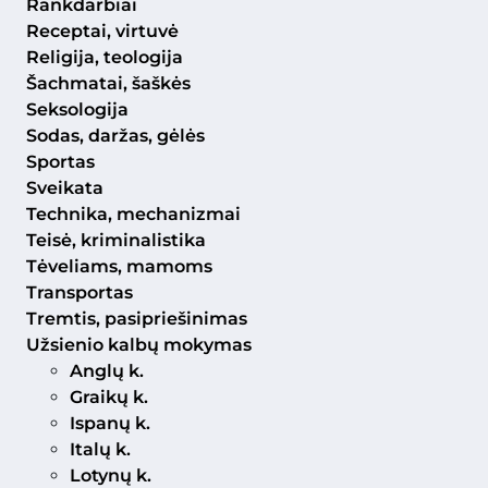
Rankdarbiai
Receptai, virtuvė
Religija, teologija
Šachmatai, šaškės
Seksologija
Sodas, daržas, gėlės
Sportas
Sveikata
Technika, mechanizmai
Teisė, kriminalistika
Tėveliams, mamoms
Transportas
Tremtis, pasipriešinimas
Užsienio kalbų mokymas
Anglų k.
Graikų k.
Ispanų k.
Italų k.
Lotynų k.