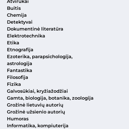
Atvirukai
Buitis
Chemija
Detektyvai
Dokumentinė literatūra
Elektrotechnika
Etika
Etnografija
Ezoterika, parapsichologija,
astrologija
Fantastika
Filosofija
Fizika
Galvosūkiai, kryžiažodžiai
Gamta, biologija, botanika, zoologija
Grožinė lietuvių autorių
Grožinė užsienio autorių
Humoras
Informatika, kompiuterija