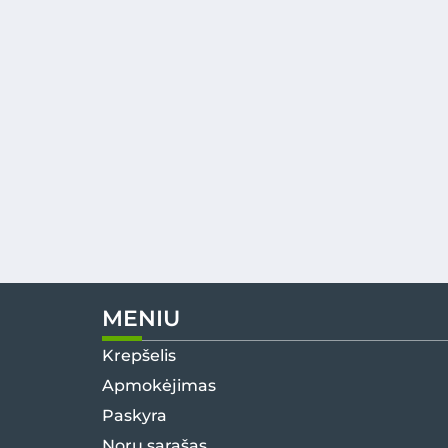
MENIU
Krepšelis
Apmokėjimas
Paskyra
Norų sąrašas