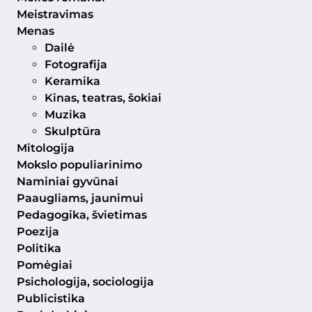
Meistravimas
Menas
Dailė
Fotografija
Keramika
Kinas, teatras, šokiai
Muzika
Skulptūra
Mitologija
Mokslo populiarinimo
Naminiai gyvūnai
Paaugliams, jaunimui
Pedagogika, švietimas
Poezija
Politika
Pomėgiai
Psichologija, sociologija
Publicistika