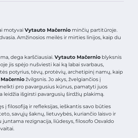
iai motyvai
Vytauto Mačernio
minčių partitūroje.
asia. Amžinosios meilės ir mirties linijos, kaip du
ma, dega karščiausiai.
Vytauto Mačernio
blyksnis
je jis spėjo nušviesti kai ką labai svarbaus,
tės potyrius, tėvų, protėvių, archetipinį namų, kaip
 Mačernio
žvilgsnis. Jo akys, žvelgiančios į
melkti pro pavargusius kūnus, pamatyti juos
 leidžia išgirsti pavargusių širdžių plakimą.
 filosofiją ir refleksijas, ieškantis savo būties
to, savųjų šaknų, lietuvybės, kuriančio laisvo ir
untama rezignacija, liūdesys, filosofo Osvaldo
aitai.