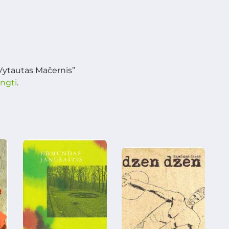
 Vytautas Mačernis”
ungti
.