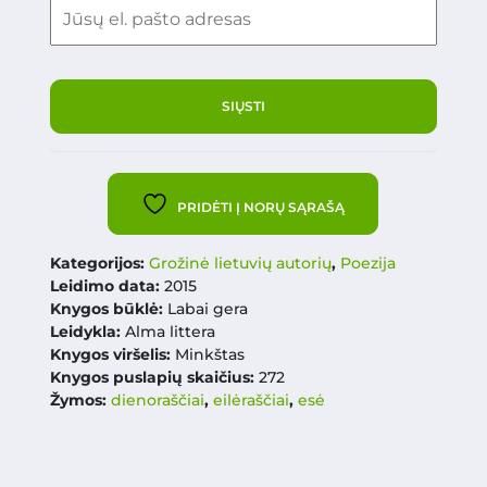
PRIDĖTI Į NORŲ SĄRAŠĄ
Kategorijos:
Grožinė lietuvių autorių
,
Poezija
Leidimo data:
2015
Knygos būklė:
Labai gera
Leidykla:
Alma littera
Knygos viršelis:
Minkštas
Knygos puslapių skaičius:
272
Žymos:
dienoraščiai
,
eilėraščiai
,
esė