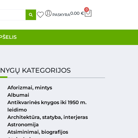
0
0.00
€
PASKYRA
PŠELIS
NYGŲ KATEGORIJOS
Aforizmai, mintys
Albumai
Antikvarinės knygos iki 1950 m.
leidimo
Architektūra, statyba, interjeras
Astronomija
Atsiminimai, biografijos