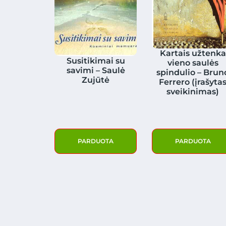
Kartais užtenka
Susitikimai su
vieno saulės
savimi – Saulė
spindulio – Brun
Zujūtė
Ferrero (įrašyta
sveikinimas)
PARDUOTA
PARDUOTA