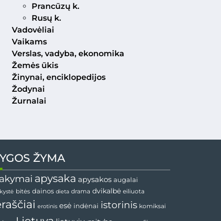
Prancūzų k.
Rusų k.
Vadovėliai
Vaikams
Verslas, vadyba, ekonomika
Žemės ūkis
Žinynai, enciklopedijos
Žodynai
Žurnalai
YGOS ŽYMA
apysaka
akymai
apysakos
augalai
dainos
dvikalbė
drama
nkystė
bitės
dieta
eiliuota
ėraščiai
istorinis
esė
indėnai
komiksai
erotinis
Lietuva