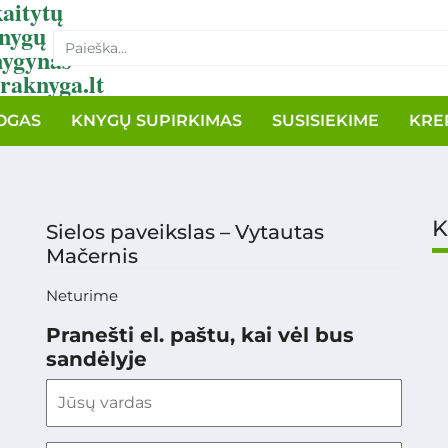
aitytų
nygų
nygynas
raknyga.lt
OGAS
KNYGŲ SUPIRKIMAS
SUSISIEKIME
KRE
K
Sielos paveikslas – Vytautas
Mačernis
Neturime
Pranešti el. paštu, kai vėl bus
sandėlyje