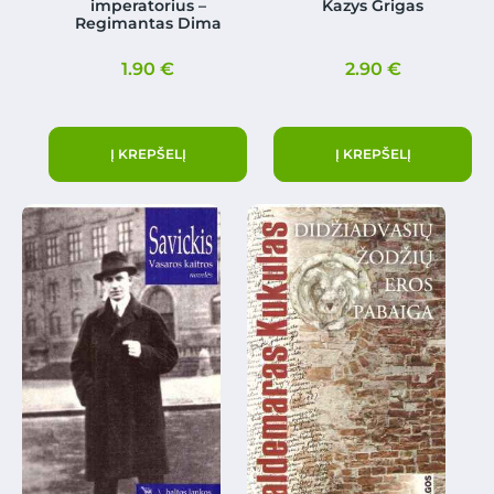
imperatorius –
Kazys Grigas
Regimantas Dima
1.90
€
2.90
€
Į KREPŠELĮ
Į KREPŠELĮ