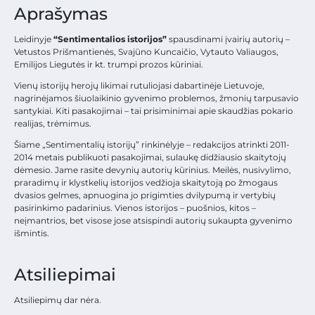
Aprašymas
Leidinyje
“Sentimentalios istorijos”
spausdinami įvairių autorių –
Vetustos Prišmantienės, Svajūno Kuncaičio, Vytauto Valiaugos,
Emilijos Liegutės ir kt. trumpi prozos kūriniai.
Vienų istorijų herojų likimai rutuliojasi dabartinėje Lietuvoje,
nagrinėjamos šiuolaikinio gyvenimo problemos, žmonių tarpusavio
santykiai. Kiti pasakojimai – tai prisiminimai apie skaudžias pokario
realijas, trėmimus.
Šiame „Sentimentalių istorijų” rinkinėlyje – redakcijos atrinkti 2011-
2014 metais publikuoti pasakojimai, sulaukę didžiausio skaitytojų
dėmesio. Jame rasite devynių autorių kūrinius. Meilės, nusivylimo,
praradimų ir klystkelių istorijos vedžioja skaitytoją po žmogaus
dvasios gelmes, apnuogina jo prigimties dvilypumą ir vertybių
pasirinkimo padarinius. Vienos istorijos – puošnios, kitos –
neįmantrios, bet visose jose atsispindi autorių sukaupta gyvenimo
išmintis.
Atsiliepimai
Atsiliepimų dar nėra.