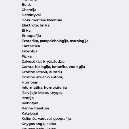
Buitis
Chemija
Detektyvai
Dokumentinė literatūra
Elektrotechnika
Etika
Etnografija
Ezoterika, parapsichologija, astrologija
Fantastika
Filosofija
Fizika
Galvosūkiai, kryžiažodžiai
Gamta, biologija, botanika, zoologija
Grožinė lietuvių autorių
Grožinė užsienio autorių
Humoras
Informatika, kompiuterija
Išeivijoje leistos knygos
Istorija
Kalbotyra
Karinė literatūra
Katalogai
Kelionės, vadovai, geografija
Knygos anglų kalba
Knygos lenkų kalba