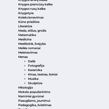
Knygos prancūzų kalba
Knygos rusų kalba
Knygotyra
Kolekcionavimas
Kūno priežiūra
Literatūra
Mada, stilius, grožis
Matematika
Medicina
Medžioklė, žvejyba
Meilės romanai
Meistravimas
Menas
Dailė
Fotografija
Keramika
Kinas, teatras, šokiai
Muzika
Skulptūra
Mitologija
Mokslo populiarinimo
Naminiai gyvūnai
Paaugliams, jaunimui
Pedagogika, švietimas