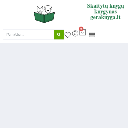
Skaitytų knygų
knygynas
geraknyga.lt
0
KNYGŲ SUPIRKIMAS