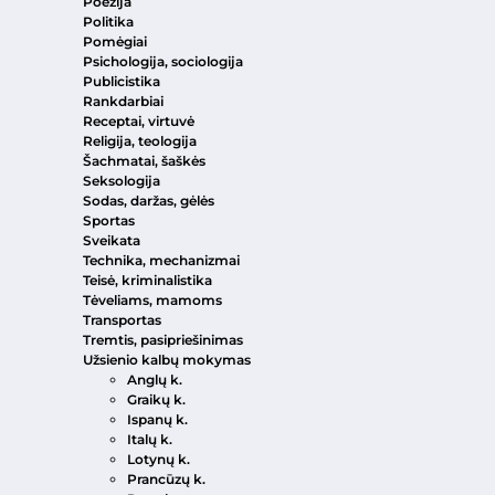
Poezija
Politika
Pomėgiai
Psichologija, sociologija
Publicistika
Rankdarbiai
Receptai, virtuvė
Religija, teologija
Šachmatai, šaškės
Seksologija
Sodas, daržas, gėlės
Sportas
Sveikata
Technika, mechanizmai
Teisė, kriminalistika
Tėveliams, mamoms
Transportas
Tremtis, pasipriešinimas
Užsienio kalbų mokymas
Anglų k.
Graikų k.
Ispanų k.
Italų k.
Lotynų k.
Prancūzų k.