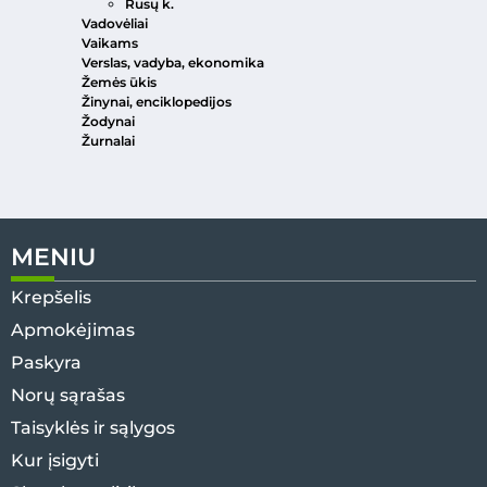
Rusų k.
Vadovėliai
Vaikams
Verslas, vadyba, ekonomika
Žemės ūkis
Žinynai, enciklopedijos
Žodynai
Žurnalai
MENIU
Krepšelis
Apmokėjimas
Paskyra
Norų sąrašas
Taisyklės ir sąlygos
Kur įsigyti