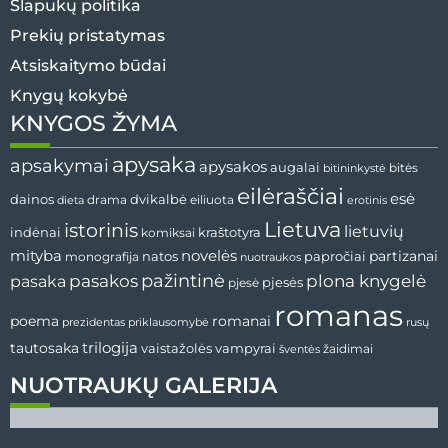
Slapukų politika
Prekių pristatymas
Atsiskaitymo būdai
Knygų kokybė
KNYGOS ŽYMA
apysaka
apsakymai
apysakos
augalai
bitės
bitininkystė
eilėraščiai
esė
dvikalbė
dainos
drama
dieta
eiliuota
erotinis
Lietuva
istorinis
lietuvių
indėnai
komiksai
kraštotyra
mityba
novelės
partizanai
natos
papročiai
monografija
nuotraukos
pažintinė
pasaka
pasakos
plona knygelė
pjesės
pjesė
romanas
romanai
poema
prezidentas
priklausomybė
rusų
tautosaka
trilogija
vaistažolės
vampyrai
žaidimai
šventės
NUOTRAUKŲ GALERIJA