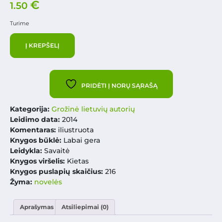
€
1.50
Turime
Į KREPŠELĮ
PRIDĖTI Į NORŲ SĄRAŠĄ
Kategorija:
Grožinė lietuvių autorių
Leidimo data:
2014
Komentaras:
iliustruota
Knygos būklė:
Labai gera
Leidykla:
Savaitė
Knygos viršelis:
Kietas
Knygos puslapių skaičius:
216
Žyma:
novelės
Aprašymas
Atsiliepimai (0)