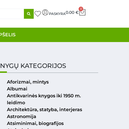
0
0.00
€
PASKYRA
PŠELIS
NYGŲ KATEGORIJOS
Aforizmai, mintys
Albumai
Antikvarinės knygos iki 1950 m.
leidimo
Architektūra, statyba, interjeras
Astronomija
Atsiminimai, biografijos