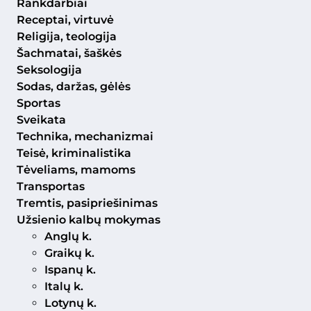
Rankdarbiai
Receptai, virtuvė
Religija, teologija
Šachmatai, šaškės
Seksologija
Sodas, daržas, gėlės
Sportas
Sveikata
Technika, mechanizmai
Teisė, kriminalistika
Tėveliams, mamoms
Transportas
Tremtis, pasipriešinimas
Užsienio kalbų mokymas
Anglų k.
Graikų k.
Ispanų k.
Italų k.
Lotynų k.