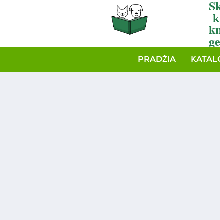
Sk
k
k
ge
PRADŽIA
KATAL