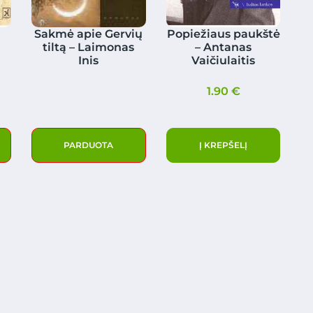
Sakmė apie Gervių
Popiežiaus paukštė
tiltą – Laimonas
– Antanas
Inis
Vaičiulaitis
1.90
€
PARDUOTA
Į KREPŠELĮ