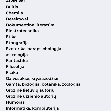
Atvirukai
Buitis
Chemija
Detektyvai
Dokumentinė literatūra
Elektrotechnika
Etika
Etnografija
Ezoterika, parapsichologija,
astrologija
Fantastika
Filosofija
Fizika
Galvosūkiai, kryžiažodžiai
Gamta, biologija, botanika, zoologija
Grožinė lietuvių autorių
Grožinė užsienio autorių
Humoras
Informatika, kompiuterija