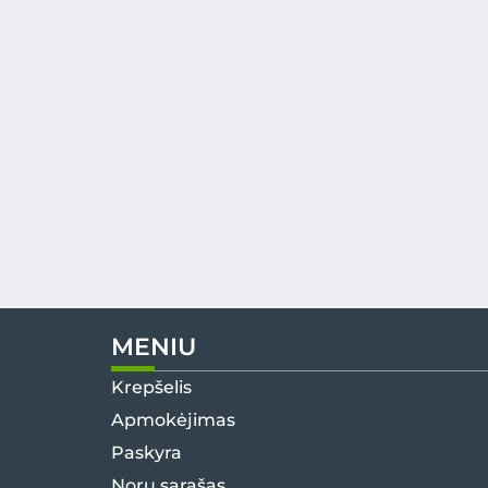
MENIU
Krepšelis
Apmokėjimas
Paskyra
Norų sąrašas