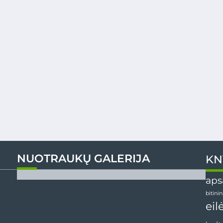
NUOTRAUKŲ GALERIJA
KN
aps
bitini
eil