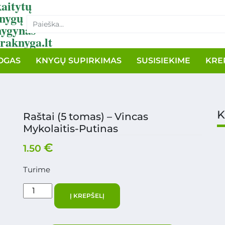
aitytų
nygų
nygynas
raknyga.lt
OGAS
KNYGŲ SUPIRKIMAS
SUSISIEKIME
KRE
K
Raštai (5 tomas) – Vincas
Mykolaitis-Putinas
€
1.50
Turime
Į KREPŠELĮ