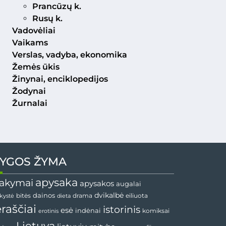
Prancūzų k.
Rusų k.
Vadovėliai
Vaikams
Verslas, vadyba, ekonomika
Žemės ūkis
Žinynai, enciklopedijos
Žodynai
Žurnalai
YGOS ŽYMA
apysaka
akymai
apysakos
augalai
dainos
dvikalbė
drama
nkystė
bitės
dieta
eiliuota
ėraščiai
istorinis
esė
indėnai
komiksai
erotinis
Lietuva