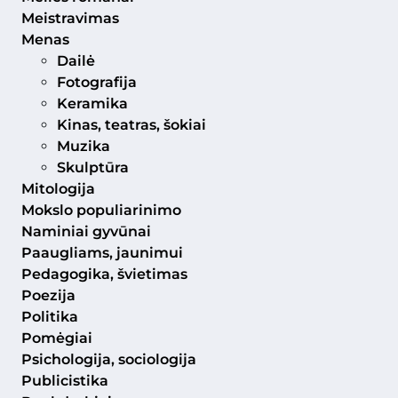
Meistravimas
Menas
Dailė
Fotografija
Keramika
Kinas, teatras, šokiai
Muzika
Skulptūra
Mitologija
Mokslo populiarinimo
Naminiai gyvūnai
Paaugliams, jaunimui
Pedagogika, švietimas
Poezija
Politika
Pomėgiai
Psichologija, sociologija
Publicistika