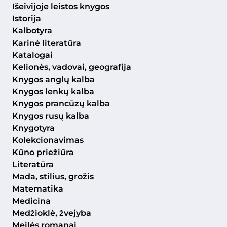
Išeivijoje leistos knygos
Istorija
Kalbotyra
Karinė literatūra
Katalogai
Kelionės, vadovai, geografija
Knygos anglų kalba
Knygos lenkų kalba
Knygos prancūzų kalba
Knygos rusų kalba
Knygotyra
Kolekcionavimas
Kūno priežiūra
Literatūra
Mada, stilius, grožis
Matematika
Medicina
Medžioklė, žvejyba
Meilės romanai