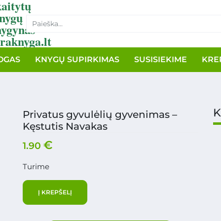
aitytų
nygų
nygynas
raknyga.lt
OGAS
KNYGŲ SUPIRKIMAS
SUSISIEKIME
KRE
K
Privatus gyvulėlių gyvenimas –
Kęstutis Navakas
€
1.90
Turime
Į KREPŠELĮ