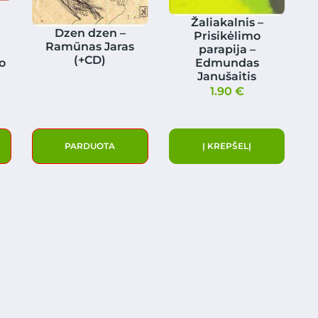
a
Žaliakalnis –
Dzen dzen –
Prisikėlimo
Ramūnas Jaras
parapija –
(+CD)
o
Edmundas
a
Janušaitis
1.90
€
PARDUOTA
Į KREPŠELĮ