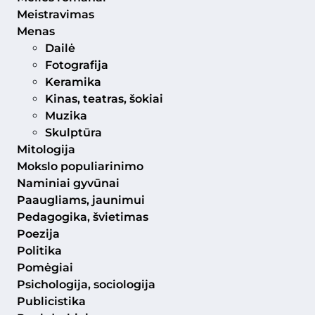
Meistravimas
Menas
Dailė
Fotografija
Keramika
Kinas, teatras, šokiai
Muzika
Skulptūra
Mitologija
Mokslo populiarinimo
Naminiai gyvūnai
Paaugliams, jaunimui
Pedagogika, švietimas
Poezija
Politika
Pomėgiai
Psichologija, sociologija
Publicistika