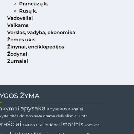
Prancūzų k.
Rusų k.
Vadovėliai
Vaikams
Verslas, vadyba, ekonomika
Žemės ūkis
Žinynai, enciklopedijos
Žodynai
Žurnalai
YGOS ŽYMA
apysaka
akymai
apysakos
augalai
dvikalbė
dainos
drama
bitės
dieta
eiliuota
nkystė
ėraščiai
istorinis
esė
indėnai
komiksai
erotinis
Lietuva