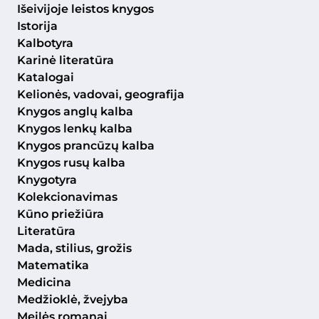
Išeivijoje leistos knygos
Istorija
Kalbotyra
Karinė literatūra
Katalogai
Kelionės, vadovai, geografija
Knygos anglų kalba
Knygos lenkų kalba
Knygos prancūzų kalba
Knygos rusų kalba
Knygotyra
Kolekcionavimas
Kūno priežiūra
Literatūra
Mada, stilius, grožis
Matematika
Medicina
Medžioklė, žvejyba
Meilės romanai