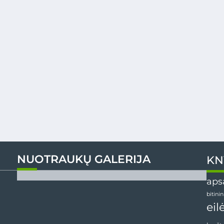
NUOTRAUKŲ GALERIJA
KN
aps
bitini
eil