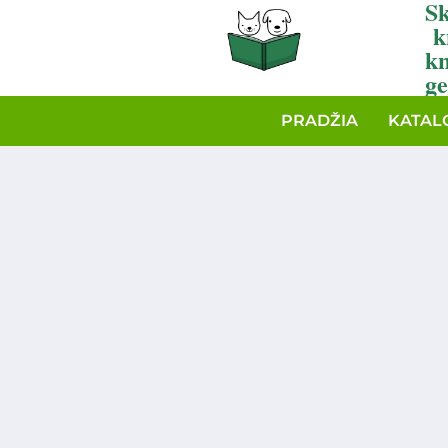
Sk
k
k
ge
PRADŽIA
KATAL