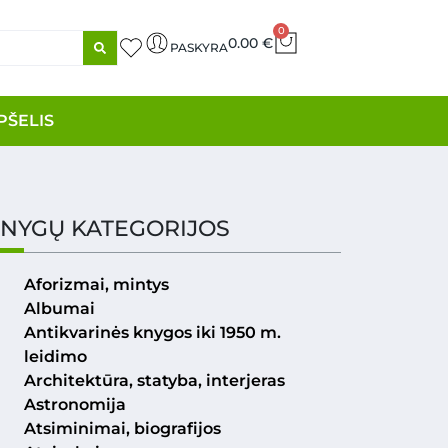
0
0.00
€
PASKYRA
PŠELIS
NYGŲ KATEGORIJOS
Aforizmai, mintys
Albumai
Antikvarinės knygos iki 1950 m.
leidimo
Architektūra, statyba, interjeras
Astronomija
Atsiminimai, biografijos