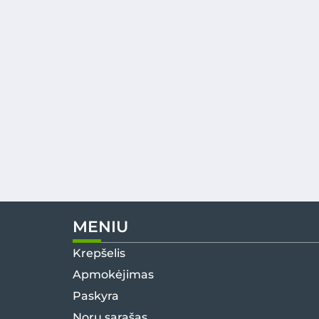
MENIU
Krepšelis
Apmokėjimas
Paskyra
Norų sąrašas