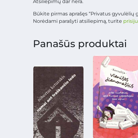
Atsiliepimų dar nėra.
Būkite pirmas aprašęs “Privatus gyvulėlių
Norėdami parašyti atsiliepimą, turite
prisij
Panašūs produktai