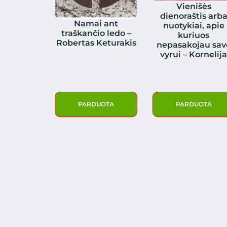
Vienišės
dienoraštis arb
Namai ant
nuotykiai, apie
traškančio ledo –
kuriuos
Robertas Keturakis
nepasakojau sav
vyrui – Kornelij
PARDUOTA
PARDUOTA