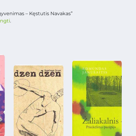
 gyvenimas – Kęstutis Navakas”
ungti
.