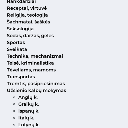
Rankdarbiai
Receptai, virtuvė
Religija, teologija
Šachmatai, šaškės
Seksologija
Sodas, daržas, gėlės
Sportas
Sveikata
Technika, mechanizmai
Teisė, kriminalistika
Tėveliams, mamoms
Transportas
Tremtis, pasipriešinimas
Užsienio kalbų mokymas
Anglų k.
Graikų k.
Ispanų k.
Italų k.
Lotynų k.