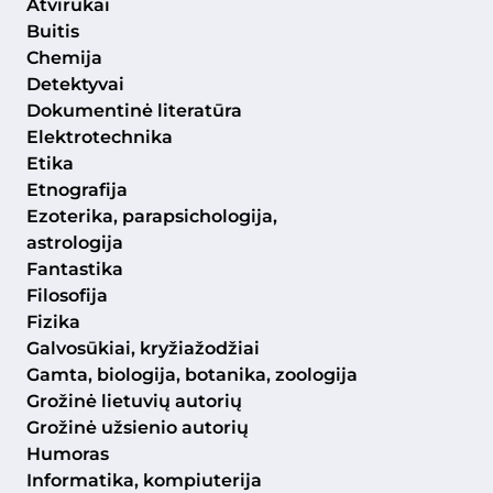
Atvirukai
Buitis
Chemija
Detektyvai
Dokumentinė literatūra
Elektrotechnika
Etika
Etnografija
Ezoterika, parapsichologija,
astrologija
Fantastika
Filosofija
Fizika
Galvosūkiai, kryžiažodžiai
Gamta, biologija, botanika, zoologija
Grožinė lietuvių autorių
Grožinė užsienio autorių
Humoras
Informatika, kompiuterija