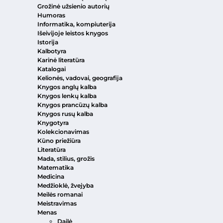
Grožinė užsienio autorių
Humoras
Informatika, kompiuterija
Išeivijoje leistos knygos
Istorija
Kalbotyra
Karinė literatūra
Katalogai
Kelionės, vadovai, geografija
Knygos anglų kalba
Knygos lenkų kalba
Knygos prancūzų kalba
Knygos rusų kalba
Knygotyra
Kolekcionavimas
Kūno priežiūra
Literatūra
Mada, stilius, grožis
Matematika
Medicina
Medžioklė, žvejyba
Meilės romanai
Meistravimas
Menas
Dailė