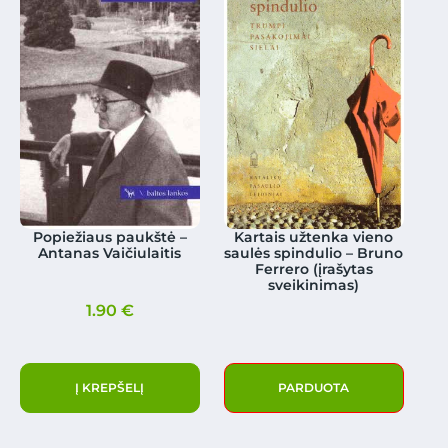
Popiežiaus paukštė –
Kartais užtenka vieno
Antanas Vaičiulaitis
saulės spindulio – Bruno
Ferrero (įrašytas
sveikinimas)
1.90
€
Į KREPŠELĮ
PARDUOTA