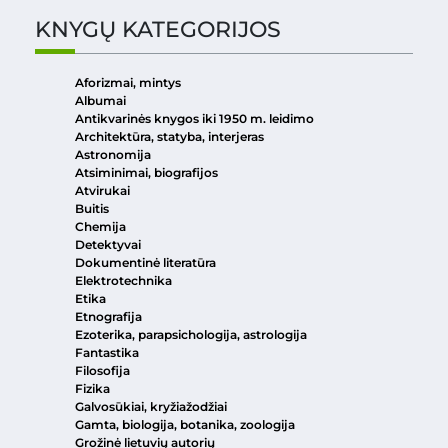
KNYGŲ KATEGORIJOS
Aforizmai, mintys
Albumai
Antikvarinės knygos iki 1950 m. leidimo
Architektūra, statyba, interjeras
Astronomija
Atsiminimai, biografijos
Atvirukai
Buitis
Chemija
Detektyvai
Dokumentinė literatūra
Elektrotechnika
Etika
Etnografija
Ezoterika, parapsichologija, astrologija
Fantastika
Filosofija
Fizika
Galvosūkiai, kryžiažodžiai
Gamta, biologija, botanika, zoologija
Grožinė lietuvių autorių