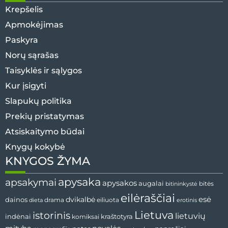
Krepšelis
Apmokėjimas
Paskyra
Norų sąrašas
Taisyklės ir sąlygos
Kur įsigyti
Slapukų politika
Prekių pristatymas
Atsiskaitymo būdai
Knygų kokybė
KNYGOS ŽYMA
apysaka
apsakymai
apysakos
augalai
bitininkystė
bitės
eilėraščiai
esė
dainos
dvikalbė
drama
dieta
eiliuota
erotinis
Lietuva
istorinis
lietuvių
indėnai
komiksai
kraštotyra