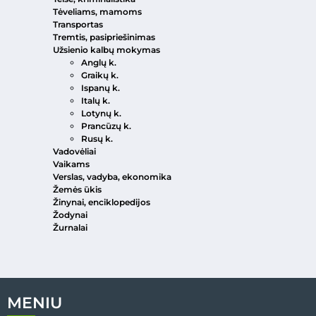
Tėveliams, mamoms
Transportas
Tremtis, pasipriešinimas
Užsienio kalbų mokymas
Anglų k.
Graikų k.
Ispanų k.
Italų k.
Lotynų k.
Prancūzų k.
Rusų k.
Vadovėliai
Vaikams
Verslas, vadyba, ekonomika
Žemės ūkis
Žinynai, enciklopedijos
Žodynai
Žurnalai
MENIU