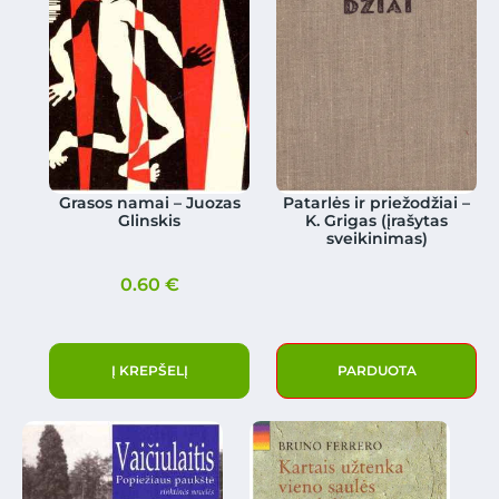
Grasos namai – Juozas
Patarlės ir priežodžiai –
Glinskis
K. Grigas (įrašytas
sveikinimas)
0.60
€
Į KREPŠELĮ
PARDUOTA