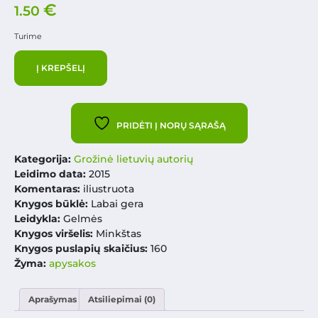
€
1.50
Turime
Į KREPŠELĮ
PRIDĖTI Į NORŲ SĄRAŠĄ
Kategorija:
Grožinė lietuvių autorių
Leidimo data:
2015
Komentaras:
iliustruota
Knygos būklė:
Labai gera
Leidykla:
Gelmės
Knygos viršelis:
Minkštas
Knygos puslapių skaičius:
160
Žyma:
apysakos
Aprašymas
Atsiliepimai (0)