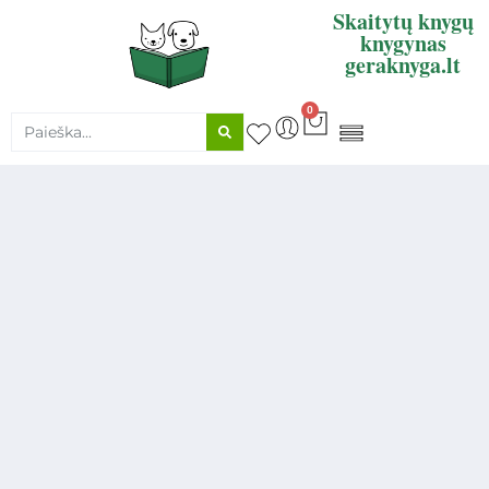
Skaitytų knygų
knygynas
geraknyga.lt
0
KNYGŲ SUPIRKIMAS