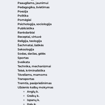
Paaugliams, jaunimui
Pedagogika, švietimas
Poezija
Politika
Pomėgiai
Psichologija, sociologija
Publicistika
Rankdarbiai
Receptai, virtuvė
Religija, teologija
Šachmatai, šaškės
Seksologija
Sodas, daržas, gėlės
Sportas
Sveikata
Technika, mechanizmai
Teisė, kriminalistika
Tėveliams, mamoms
Transportas
Tremtis, pasipriešinimas
Užsienio kalbų mokymas
Anglų k.
Graikų k.
Ispanų k.
Italų k.