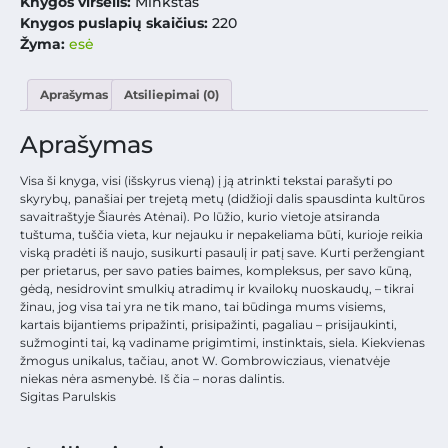
Knygos viršelis:
Minkštas
Knygos puslapių skaičius:
220
Žyma:
esė
Aprašymas
Atsiliepimai (0)
Aprašymas
Visa ši knyga, visi (išskyrus vieną) į ją atrinkti tekstai parašyti po
skyrybų, panašiai per trejetą metų (didžioji dalis spausdinta kultūros
savaitraštyje Šiaurės Atėnai). Po lūžio, kurio vietoje atsiranda
tuštuma, tuščia vieta, kur nejauku ir nepakeliama būti, kurioje reikia
viską pradėti iš naujo, susikurti pasaulį ir patį save. Kurti peržengiant
per prietarus, per savo paties baimes, kompleksus, per savo kūną,
gėdą, nesidrovint smulkių atradimų ir kvailokų nuoskaudų, – tikrai
žinau, jog visa tai yra ne tik mano, tai būdinga mums visiems,
kartais bijantiems pripažinti, prisipažinti, pagaliau – prisijaukinti,
sužmoginti tai, ką vadiname prigimtimi, instinktais, siela. Kiekvienas
žmogus unikalus, tačiau, anot W. Gombrowicziaus, vienatvėje
niekas nėra asmenybė. Iš čia – noras dalintis.
Sigitas Parulskis