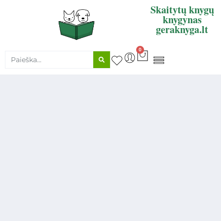
Skaitytų knygų
knygynas
geraknyga.lt
0
KNYGŲ SUPIRKIMAS