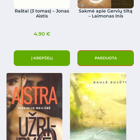
Raštai (3 tomas) – Jonas
Sakmė apie Gervių tiltą
Aistis
– Laimonas Inis
4.90
€
Į KREPŠELĮ
PARDUOTA