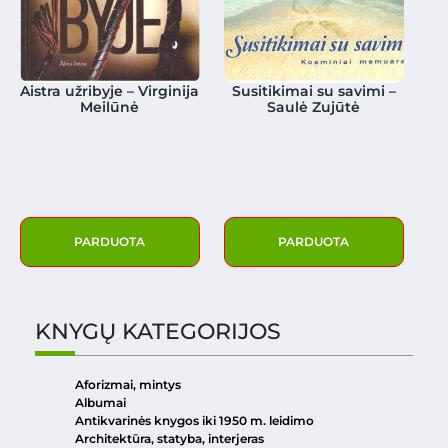
Aistra užribyje – Virginija
Susitikimai su savimi –
Meilūnė
Saulė Zujūtė
PARDUOTA
PARDUOTA
KNYGŲ KATEGORIJOS
Aforizmai, mintys
Albumai
Antikvarinės knygos iki 1950 m. leidimo
Architektūra, statyba, interjeras