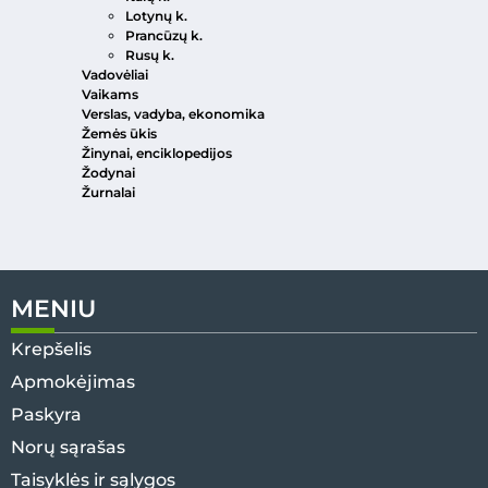
Lotynų k.
Prancūzų k.
Rusų k.
Vadovėliai
Vaikams
Verslas, vadyba, ekonomika
Žemės ūkis
Žinynai, enciklopedijos
Žodynai
Žurnalai
MENIU
Krepšelis
Apmokėjimas
Paskyra
Norų sąrašas
Taisyklės ir sąlygos