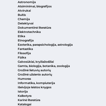
Astronomija
Atsiminimai, biografijos
Atvirukai
Buitis
Chemija
Detektyvai
Dokumentinė literatūra
Elektrotechnika
Etika
Etnografija
Ezoterika, parapsichologija, astrologija
Fantastika
Filosofija
Fizika
Galvosūkiai, kryžiažodžiai
Gamta, biologija, botanika, zoologija
Grožinė lietuvių autorių
Grožinė užsienio autorių
Humoras
Informatika, kompiuterija
Išeivijoje leistos knygos
Istorija
Kalbotyra
Karinė literatūra
Katalogai