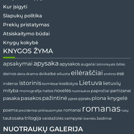
Kur įsigyti
Slapukų politika
Prekių pristatymas
Atsiskaitymo būdai
Knygų kokybė
KNYGOS ŽYMA
apysaka
apsakymai
apysakos
augalai
bitės
bitininkystė
eilėraščiai
esė
dvikalbė
dainos
drama
dieta
eiliuota
erotinis
Lietuva
istorinis
lietuvių
indėnai
komiksai
kraštotyra
mityba
novelės
partizanai
natos
papročiai
monografija
nuotraukos
pažintinė
pasaka
pasakos
plona knygelė
pjesės
pjesė
romanas
romanai
poema
prezidentas
priklausomybė
rusų
tautosaka
trilogija
vaistažolės
vampyrai
žaidimai
šventės
NUOTRAUKŲ GALERIJA