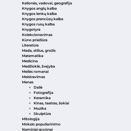
Kelionės, vadovai, geografija
Knygos anglų kalba
Knygos lenkų kalba
Knygos prancūzų kalba
Knygos rusų kalba
Knygotyra
Kolekcionavimas
Kūno priežiūra
Literatūra
Mada, stilius, grožis
Matematika
Medicina
Medžioklė, žvejyba
Meilės romanai
Meistravimas
Menas
Dailė
Fotografija
Keramika
Kinas, teatras, šokiai
Muzika
Skulptūra
Mitologija
Mokslo populiarinimo
Naminiai gyvūnai