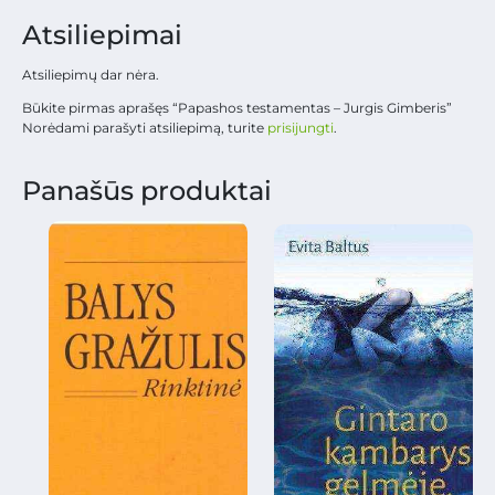
Atsiliepimai
Atsiliepimų dar nėra.
Būkite pirmas aprašęs “Papashos testamentas – Jurgis Gimberis”
Norėdami parašyti atsiliepimą, turite
prisijungti
.
Panašūs produktai