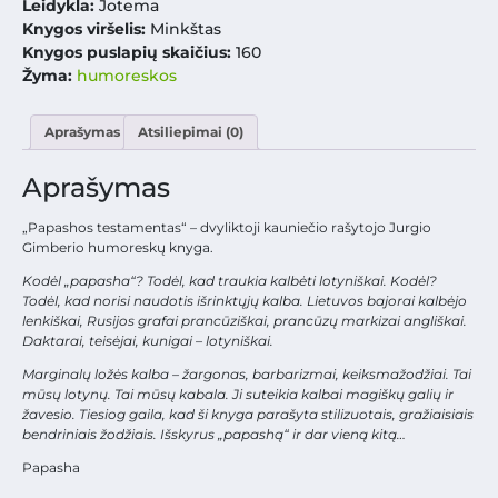
Leidykla:
Jotema
Knygos viršelis:
Minkštas
Knygos puslapių skaičius:
160
Žyma:
humoreskos
Aprašymas
Atsiliepimai (0)
Aprašymas
„Papashos testamentas“ – dvyliktoji kauniečio rašytojo Jurgio
Gimberio humoreskų knyga.
Kodėl „papasha“? Todėl, kad traukia kalbėti lotyniškai. Kodėl?
Todėl, kad norisi naudotis išrinktųjų kalba. Lietuvos bajorai kalbėjo
lenkiškai, Rusijos grafai prancūziškai, prancūzų markizai angliškai.
Daktarai, teisėjai, kunigai – lotyniškai.
Marginalų ložės kalba – žargonas, barbarizmai, keiksmažodžiai. Tai
mūsų lotynų. Tai mūsų kabala. Ji suteikia kalbai magiškų galių ir
žavesio. Tiesiog gaila, kad ši knyga parašyta stilizuotais, gražiaisiais
bendriniais žodžiais. Išskyrus „papashą“ ir dar vieną kitą…
Papasha