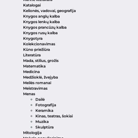
Katalogai
Kelionės, vadovai, geografija
Knygos anglų kalba
Knygos lenkų kalba
Knygos prancūzų kalba
Knygos rusų kalba
Knygotyra
Kolekcionavimas
Kūno priežiūra
Literatūra
Mada, stilius, grožis
Matematika
Medicina
Medžioklė, žvejyba
Meilės romanai
Meistravimas
Menas
Dailė
Fotografija
Keramika
Kinas, teatras, šokiai
Muzika
Skulptūra
Mitologija