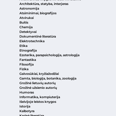
Architektūra, statyba, interjeras
Astronomija
Atsiminimai, biografijos
Atvirukai
Buitis
Chemija
Detektyvai
Dokumentinė literatūra
Elektrotechnika
Etika
Etnografija
Ezoterika, parapsichologija, astrologija
Fantastika
Filosofija
Fizika
Galvosūkiai, kryžiažodžiai
Gamta, biologija, botanika, zoologija
Grožinė lietuvių autorių
Grožinė užsienio autorių
Humoras
Informatika, kompiuterija
Išeivijoje leistos knygos
Istorija
Kalbotyra
Karinė literatūra