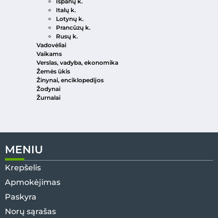
Ispanų k.
Italų k.
Lotynų k.
Prancūzų k.
Rusų k.
Vadovėliai
Vaikams
Verslas, vadyba, ekonomika
Žemės ūkis
Žinynai, enciklopedijos
Žodynai
Žurnalai
MENIU
Krepšelis
Apmokėjimas
Paskyra
Norų sąrašas