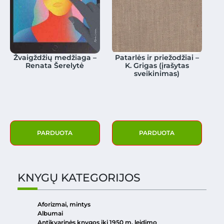
Žvaigždžių medžiaga –
Patarlės ir priežodžiai –
Renata Šerelytė
K. Grigas (įrašytas
sveikinimas)
PARDUOTA
PARDUOTA
KNYGŲ KATEGORIJOS
Aforizmai, mintys
Albumai
Antikvarinės knygos iki 1950 m. leidimo