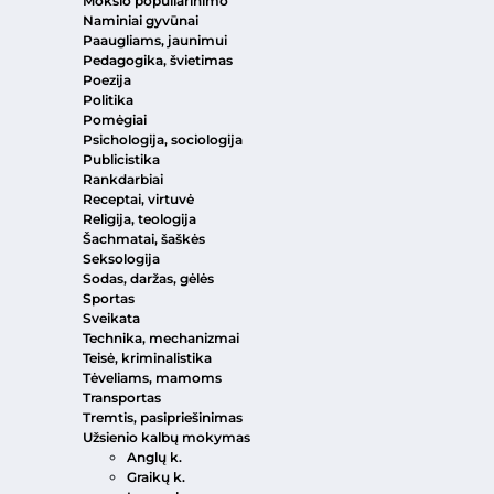
Mokslo populiarinimo
Naminiai gyvūnai
Paaugliams, jaunimui
Pedagogika, švietimas
Poezija
Politika
Pomėgiai
Psichologija, sociologija
Publicistika
Rankdarbiai
Receptai, virtuvė
Religija, teologija
Šachmatai, šaškės
Seksologija
Sodas, daržas, gėlės
Sportas
Sveikata
Technika, mechanizmai
Teisė, kriminalistika
Tėveliams, mamoms
Transportas
Tremtis, pasipriešinimas
Užsienio kalbų mokymas
Anglų k.
Graikų k.