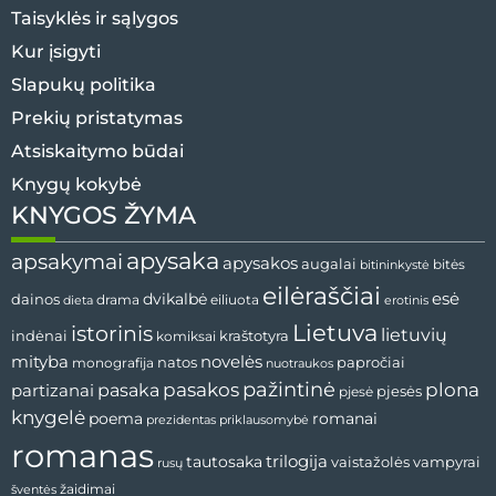
Taisyklės ir sąlygos
Kur įsigyti
Slapukų politika
Prekių pristatymas
Atsiskaitymo būdai
Knygų kokybė
KNYGOS ŽYMA
apysaka
apsakymai
apysakos
augalai
bitininkystė
bitės
eilėraščiai
esė
dainos
dvikalbė
drama
dieta
eiliuota
erotinis
Lietuva
istorinis
lietuvių
indėnai
komiksai
kraštotyra
mityba
novelės
natos
papročiai
monografija
nuotraukos
pažintinė
pasaka
pasakos
plona
partizanai
pjesės
pjesė
knygelė
poema
romanai
prezidentas
priklausomybė
romanas
tautosaka
trilogija
vaistažolės
vampyrai
rusų
žaidimai
šventės