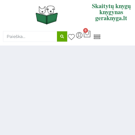
Skaitytų knygų
knygynas
geraknyga.lt
0
KNYGŲ SUPIRKIMAS