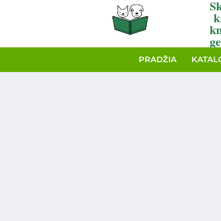
Sk
k
k
ge
PRADŽIA
KATAL