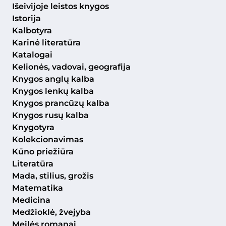
Išeivijoje leistos knygos
Istorija
Kalbotyra
Karinė literatūra
Katalogai
Kelionės, vadovai, geografija
Knygos anglų kalba
Knygos lenkų kalba
Knygos prancūzų kalba
Knygos rusų kalba
Knygotyra
Kolekcionavimas
Kūno priežiūra
Literatūra
Mada, stilius, grožis
Matematika
Medicina
Medžioklė, žvejyba
Meilės romanai