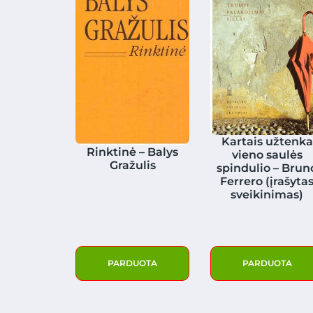
Kartais užtenka
Rinktinė – Balys
vieno saulės
Gražulis
spindulio – Brun
Ferrero (įrašyta
sveikinimas)
PARDUOTA
PARDUOTA