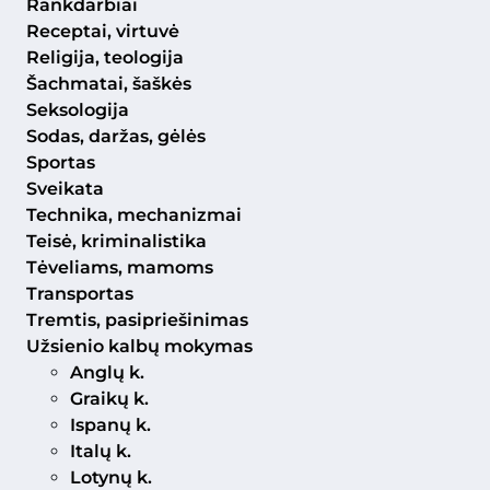
Rankdarbiai
Receptai, virtuvė
Religija, teologija
Šachmatai, šaškės
Seksologija
Sodas, daržas, gėlės
Sportas
Sveikata
Technika, mechanizmai
Teisė, kriminalistika
Tėveliams, mamoms
Transportas
Tremtis, pasipriešinimas
Užsienio kalbų mokymas
Anglų k.
Graikų k.
Ispanų k.
Italų k.
Lotynų k.