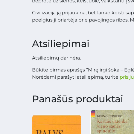
beprotė už sienos, keistuolė, vaikštanti į
Civilizacija ją prijaukina, bet lanko keisti sa
poelgius ji priartėja prie pavojingos ribos. 
Atsiliepimai
Atsiliepimų dar nėra.
Būkite pirmas aprašęs “Mirę irgi šoka – Egl
Norėdami parašyti atsiliepimą, turite
prisij
Panašūs produktai