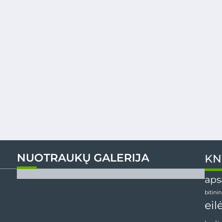
NUOTRAUKŲ GALERIJA
KN
aps
bitini
eil