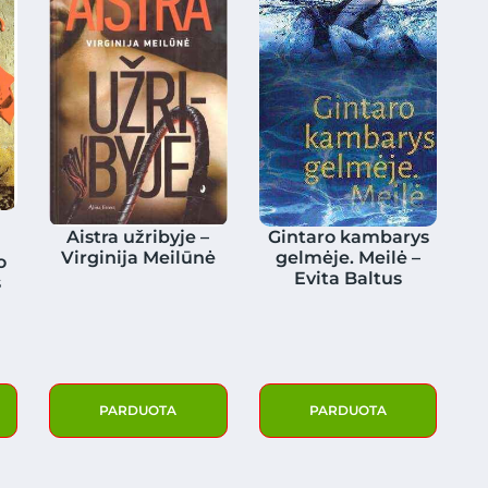
Aistra užribyje –
Gintaro kambarys
Virginija Meilūnė
gelmėje. Meilė –
o
Evita Baltus
s
PARDUOTA
PARDUOTA