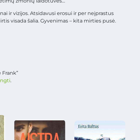
 svetimų žmonių laidotuves…
pnai ir vizijos. Atsidavusi erosui ir per neįprastus
Mirtis visada šalia. Gyvenimas – kita mirties pusė.
ė Frank”
ungti
.