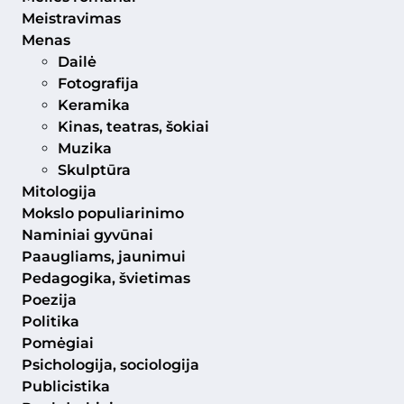
Meistravimas
Menas
Dailė
Fotografija
Keramika
Kinas, teatras, šokiai
Muzika
Skulptūra
Mitologija
Mokslo populiarinimo
Naminiai gyvūnai
Paaugliams, jaunimui
Pedagogika, švietimas
Poezija
Politika
Pomėgiai
Psichologija, sociologija
Publicistika