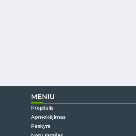
MENIU
Krepšelis
Apmokėjimas
Paskyra
Norų sąrašas