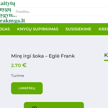
aitytų
nygų
nygynas
raknyga.lt
OGAS
KNYGŲ SUPIRKIMAS
SUSISIEKIME
KRE
K
Mirę irgi šoka – Eglė Frank
€
2.70
Turime
Į KREPŠELĮ