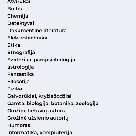
Atvirukai
Buitis
Chemija
Detektyvai
Dokumentinė literatūra
Elektrotechnika
Etika
Etnografija
Ezoterika, parapsichologija,
astrologija
Fantastika
Filosofija
Fizika
Galvosūkiai, kryžiažodžiai
Gamta, biologija, botanika, zoologija
Grožinė lietuvių autorių
Grožinė užsienio autorių
Humoras
Informatika, kompiuterija