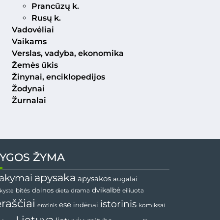
Prancūzų k.
Rusų k.
Vadovėliai
Vaikams
Verslas, vadyba, ekonomika
Žemės ūkis
Žinynai, enciklopedijos
Žodynai
Žurnalai
YGOS ŽYMA
apysaka
akymai
apysakos
augalai
dainos
dvikalbė
drama
nkystė
bitės
dieta
eiliuota
ėraščiai
istorinis
esė
indėnai
komiksai
erotinis
Lietuva