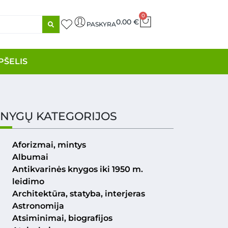
0
0.00
€
PASKYRA
PŠELIS
NYGŲ KATEGORIJOS
Aforizmai, mintys
Albumai
Antikvarinės knygos iki 1950 m.
leidimo
Architektūra, statyba, interjeras
Astronomija
Atsiminimai, biografijos