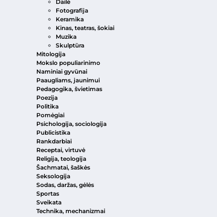
Dailė
Fotografija
Keramika
Kinas, teatras, šokiai
Muzika
Skulptūra
Mitologija
Mokslo populiarinimo
Naminiai gyvūnai
Paaugliams, jaunimui
Pedagogika, švietimas
Poezija
Politika
Pomėgiai
Psichologija, sociologija
Publicistika
Rankdarbiai
Receptai, virtuvė
Religija, teologija
Šachmatai, šaškės
Seksologija
Sodas, daržas, gėlės
Sportas
Sveikata
Technika, mechanizmai