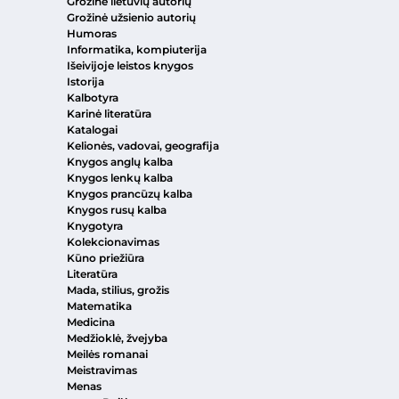
Grožinė lietuvių autorių
Grožinė užsienio autorių
Humoras
Informatika, kompiuterija
Išeivijoje leistos knygos
Istorija
Kalbotyra
Karinė literatūra
Katalogai
Kelionės, vadovai, geografija
Knygos anglų kalba
Knygos lenkų kalba
Knygos prancūzų kalba
Knygos rusų kalba
Knygotyra
Kolekcionavimas
Kūno priežiūra
Literatūra
Mada, stilius, grožis
Matematika
Medicina
Medžioklė, žvejyba
Meilės romanai
Meistravimas
Menas