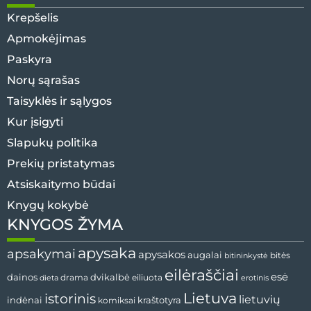
Krepšelis
Apmokėjimas
Paskyra
Norų sąrašas
Taisyklės ir sąlygos
Kur įsigyti
Slapukų politika
Prekių pristatymas
Atsiskaitymo būdai
Knygų kokybė
KNYGOS ŽYMA
apysaka
apsakymai
apysakos
augalai
bitės
bitininkystė
eilėraščiai
esė
dvikalbė
dainos
drama
dieta
eiliuota
erotinis
Lietuva
istorinis
lietuvių
indėnai
komiksai
kraštotyra