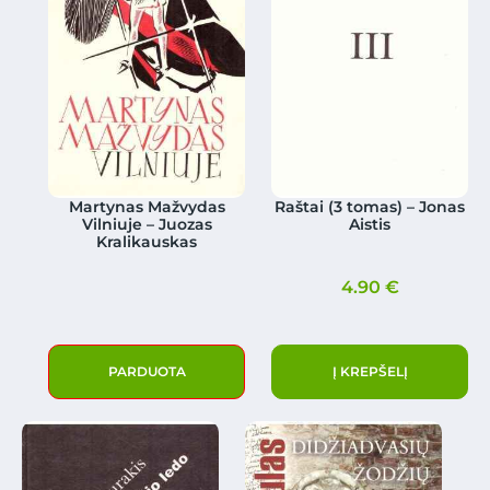
Martynas Mažvydas
Raštai (3 tomas) – Jonas
Vilniuje – Juozas
Aistis
Kralikauskas
4.90
€
PARDUOTA
Į KREPŠELĮ