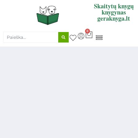
Skaitytų knygų
knygynas
geraknyga.lt
0
KNYGŲ SUPIRKIMAS