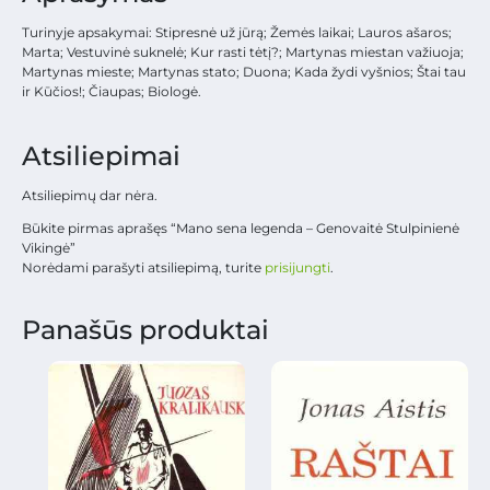
Turinyje apsakymai: Stipresnė už jūrą; Žemės laikai; Lauros ašaros;
Marta; Vestuvinė suknelė; Kur rasti tėtį?; Martynas miestan važiuoja;
Martynas mieste; Martynas stato; Duona; Kada žydi vyšnios; Štai tau
ir Kūčios!; Čiaupas; Biologė.
Atsiliepimai
Atsiliepimų dar nėra.
Būkite pirmas aprašęs “Mano sena legenda – Genovaitė Stulpinienė
Vikingė”
Norėdami parašyti atsiliepimą, turite
prisijungti
.
Panašūs produktai