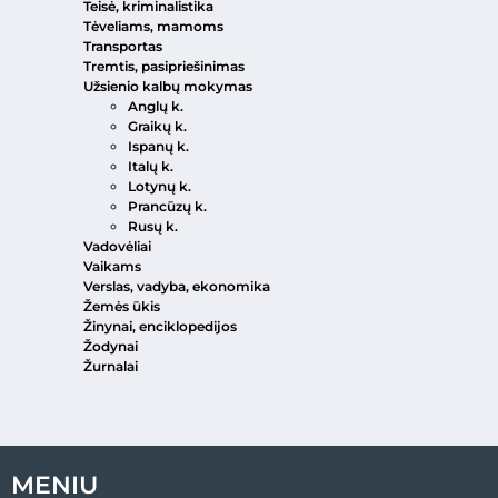
Teisė, kriminalistika
Tėveliams, mamoms
Transportas
Tremtis, pasipriešinimas
Užsienio kalbų mokymas
Anglų k.
Graikų k.
Ispanų k.
Italų k.
Lotynų k.
Prancūzų k.
Rusų k.
Vadovėliai
Vaikams
Verslas, vadyba, ekonomika
Žemės ūkis
Žinynai, enciklopedijos
Žodynai
Žurnalai
MENIU