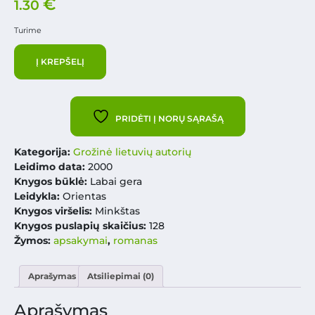
€
1.30
Turime
Į KREPŠELĮ
PRIDĖTI Į NORŲ SĄRAŠĄ
Kategorija:
Grožinė lietuvių autorių
Leidimo data:
2000
Knygos būklė:
Labai gera
Leidykla:
Orientas
Knygos viršelis:
Minkštas
Knygos puslapių skaičius:
128
Žymos:
apsakymai
,
romanas
Aprašymas
Atsiliepimai (0)
Aprašymas