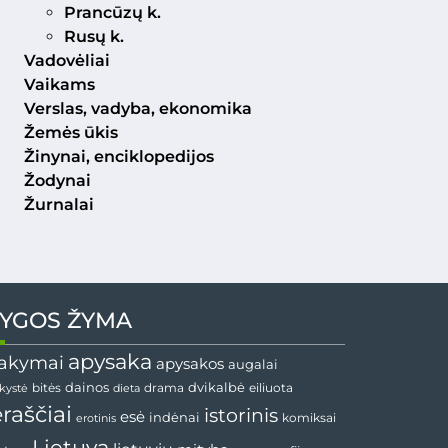
Prancūzų k.
Rusų k.
Vadovėliai
Vaikams
Verslas, vadyba, ekonomika
Žemės ūkis
Žinynai, enciklopedijos
Žodynai
Žurnalai
YGOS ŽYMA
apysaka
akymai
apysakos
augalai
dvikalbė
dainos
drama
bitės
dieta
eiliuota
nkystė
ėraščiai
istorinis
esė
indėnai
komiksai
erotinis
Lietuva