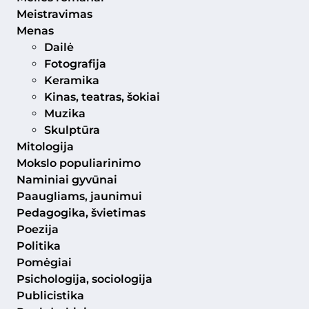
Meistravimas
Menas
Dailė
Fotografija
Keramika
Kinas, teatras, šokiai
Muzika
Skulptūra
Mitologija
Mokslo populiarinimo
Naminiai gyvūnai
Paaugliams, jaunimui
Pedagogika, švietimas
Poezija
Politika
Pomėgiai
Psichologija, sociologija
Publicistika