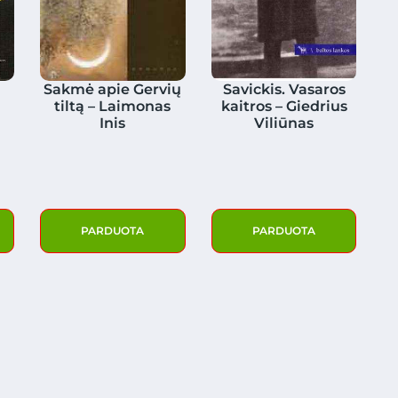
Sakmė apie Gervių
Savickis. Vasaros
tiltą – Laimonas
kaitros – Giedrius
Inis
Viliūnas
PARDUOTA
PARDUOTA