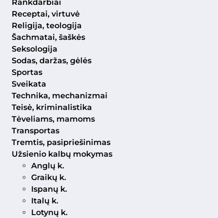
Rankdarbiai
Receptai, virtuvė
Religija, teologija
Šachmatai, šaškės
Seksologija
Sodas, daržas, gėlės
Sportas
Sveikata
Technika, mechanizmai
Teisė, kriminalistika
Tėveliams, mamoms
Transportas
Tremtis, pasipriešinimas
Užsienio kalbų mokymas
Anglų k.
Graikų k.
Ispanų k.
Italų k.
Lotynų k.