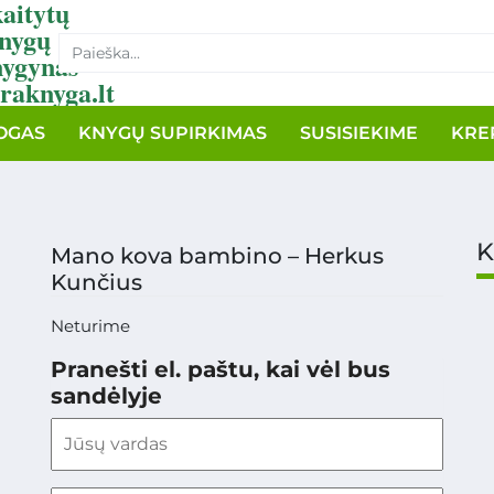
aitytų
nygų
nygynas
raknyga.lt
OGAS
KNYGŲ SUPIRKIMAS
SUSISIEKIME
KRE
K
Mano kova bambino – Herkus
Kunčius
Neturime
Pranešti el. paštu, kai vėl bus
sandėlyje