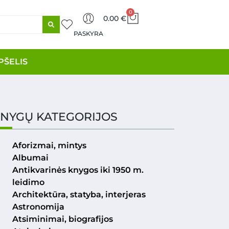
0
0.00
€
PASKYRA
PŠELIS
NYGŲ KATEGORIJOS
Aforizmai, mintys
Albumai
Antikvarinės knygos iki 1950 m.
leidimo
Architektūra, statyba, interjeras
Astronomija
Atsiminimai, biografijos