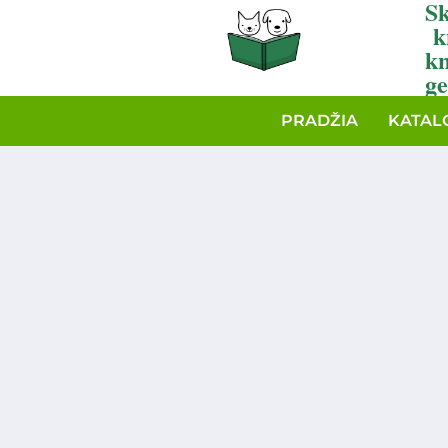
Sk
k
k
ge
PRADŽIA
KATAL