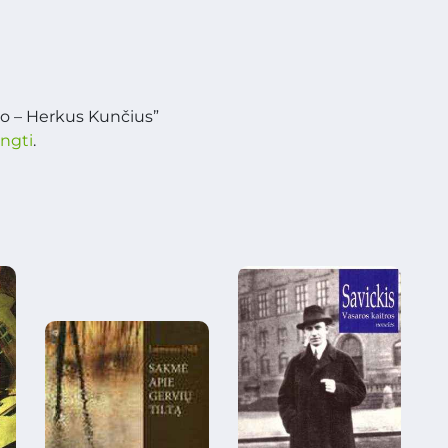
o – Herkus Kunčius”
ungti
.