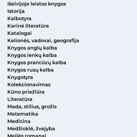
Išeivijoje leistos knygos
Istorija
Kalbotyra
Karinė literatūra
Katalogai
Kelionės, vadovai, geografija
Knygos anglų kalba
Knygos lenkų kalba
Knygos prancūzų kalba
Knygos rusų kalba
Knygotyra
Kolekcionavimas
Kūno priežiūra
Literatūra
Mada, stilius, grožis
Matematika
Medicina
Medžioklė, žvejyba
Meilės romanai