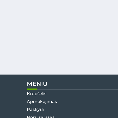
MENIU
Krepšelis
Apmokėjimas
Paskyra
Norų sąrašas