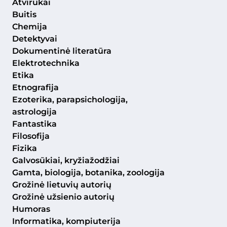
Atvirukai
Buitis
Chemija
Detektyvai
Dokumentinė literatūra
Elektrotechnika
Etika
Etnografija
Ezoterika, parapsichologija,
astrologija
Fantastika
Filosofija
Fizika
Galvosūkiai, kryžiažodžiai
Gamta, biologija, botanika, zoologija
Grožinė lietuvių autorių
Grožinė užsienio autorių
Humoras
Informatika, kompiuterija