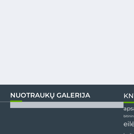
NUOTRAUKŲ GALERIJA
KN
aps
bitini
eil