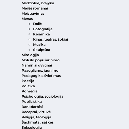
Medžioklė, žvejyba
Meilės romanai
Meistravimas
Menas
Dailė
Fotografija
Keramika
Kinas, teatras, šokiai
Muzika
Skulptūra
Mitologija
Mokslo populiarinimo
Naminiai gyvūnai
Paaugliams, jaunimui
Pedagogika, švietimas
Poezija
Politika
Pomėgiai
Psichologija, sociologija
Publicistika
Rankdarbiai
Receptai, virtuvė
Religija, teologija
Šachmatai, šaškės
Seksologija