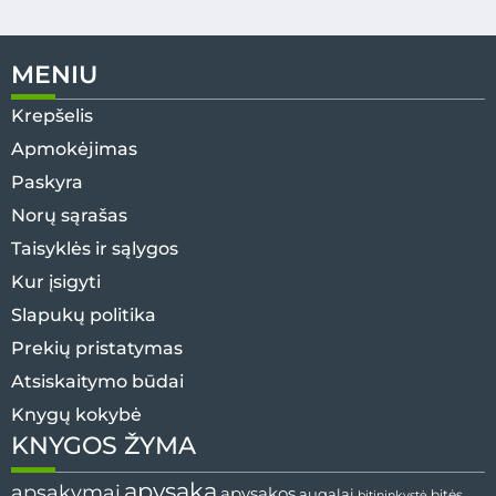
MENIU
Krepšelis
Apmokėjimas
Paskyra
Norų sąrašas
Taisyklės ir sąlygos
Kur įsigyti
Slapukų politika
Prekių pristatymas
Atsiskaitymo būdai
Knygų kokybė
KNYGOS ŽYMA
apysaka
apsakymai
apysakos
augalai
bitės
bitininkystė