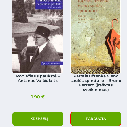
Popiežiaus paukštė –
Kartais užtenka vieno
Antanas Vaičiulaitis
saulės spindulio – Bruno
Ferrero (įrašytas
sveikinimas)
1.90
€
Į KREPŠELĮ
PARDUOTA