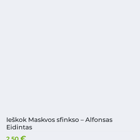
Ieškok Maskvos sfinkso – Alfonsas
Eidintas
€
2.50