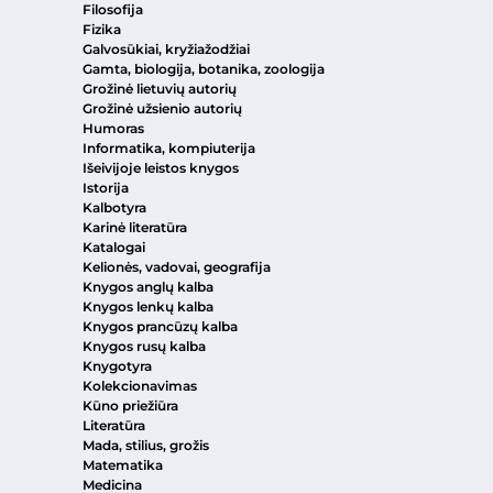
Filosofija
Fizika
Galvosūkiai, kryžiažodžiai
Gamta, biologija, botanika, zoologija
Grožinė lietuvių autorių
Grožinė užsienio autorių
Humoras
Informatika, kompiuterija
Išeivijoje leistos knygos
Istorija
Kalbotyra
Karinė literatūra
Katalogai
Kelionės, vadovai, geografija
Knygos anglų kalba
Knygos lenkų kalba
Knygos prancūzų kalba
Knygos rusų kalba
Knygotyra
Kolekcionavimas
Kūno priežiūra
Literatūra
Mada, stilius, grožis
Matematika
Medicina