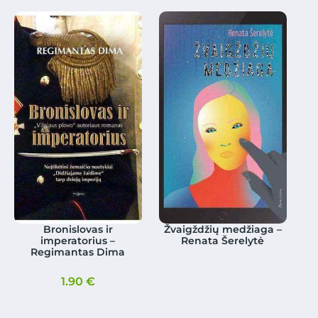
Bronislovas ir
Žvaigždžių medžiaga –
imperatorius –
Renata Šerelytė
Regimantas Dima
1.90
€