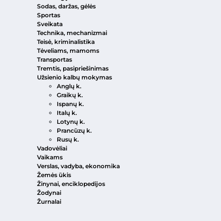
Sodas, daržas, gėlės
Sportas
Sveikata
Technika, mechanizmai
Teisė, kriminalistika
Tėveliams, mamoms
Transportas
Tremtis, pasipriešinimas
Užsienio kalbų mokymas
Anglų k.
Graikų k.
Ispanų k.
Italų k.
Lotynų k.
Prancūzų k.
Rusų k.
Vadovėliai
Vaikams
Verslas, vadyba, ekonomika
Žemės ūkis
Žinynai, enciklopedijos
Žodynai
Žurnalai