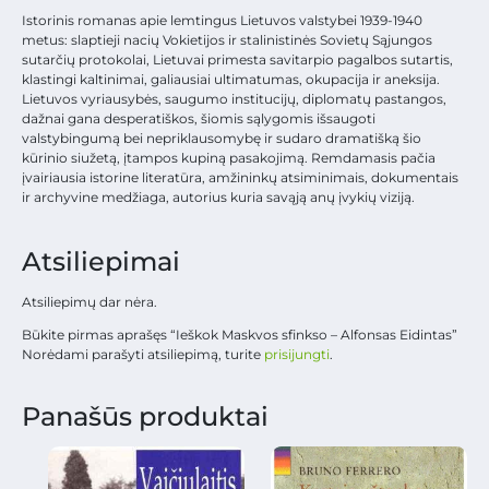
Istorinis romanas apie lemtingus Lietuvos valstybei 1939-1940
metus: slaptieji nacių Vokietijos ir stalinistinės Sovietų Sąjungos
sutarčių protokolai, Lietuvai primesta savitarpio pagalbos sutartis,
klastingi kaltinimai, galiausiai ultimatumas, okupacija ir aneksija.
Lietuvos vyriausybės, saugumo institucijų, diplomatų pastangos,
dažnai gana desperatiškos, šiomis sąlygomis išsaugoti
valstybingumą bei nepriklausomybę ir sudaro dramatišką šio
kūrinio siužetą, įtampos kupiną pasakojimą. Remdamasis pačia
įvairiausia istorine literatūra, amžininkų atsiminimais, dokumentais
ir archyvine medžiaga, autorius kuria savąją anų įvykių viziją.
Atsiliepimai
Atsiliepimų dar nėra.
Būkite pirmas aprašęs “Ieškok Maskvos sfinkso – Alfonsas Eidintas”
Norėdami parašyti atsiliepimą, turite
prisijungti
.
Panašūs produktai