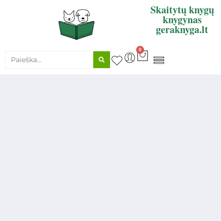
Skaitytų knygų
knygynas
geraknyga.lt
0
KNYGŲ SUPIRKIMAS