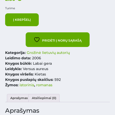
Turime
Į KREPŠELĮ
PRIDĖTI Į NORŲ SĄRAŠĄ
Kategorija:
Grožinė lietuvių autorių
Leidimo data:
2006
Knygos būklė:
Labai gera
Leidykla:
Versus aureus
Knygos viršelis:
Kietas
Knygos puslapių skaičius:
592
Žymos:
istorinis
,
romanas
Aprašymas
Atsiliepimai (0)
Aprašymas