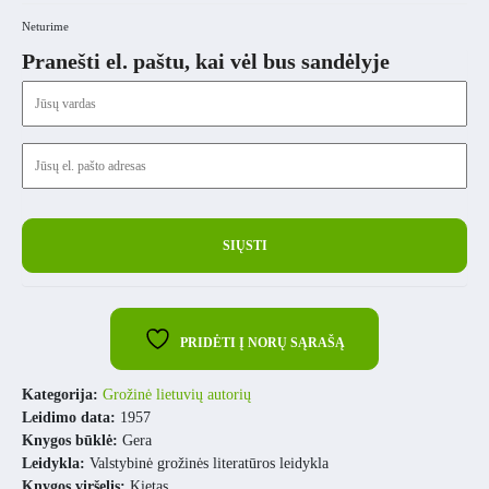
Neturime
Pranešti el. paštu, kai vėl bus sandėlyje
PRIDĖTI Į NORŲ SĄRAŠĄ
Kategorija:
Grožinė lietuvių autorių
Leidimo data:
1957
Knygos būklė:
Gera
Leidykla:
Valstybinė grožinės literatūros leidykla
Knygos viršelis:
Kietas