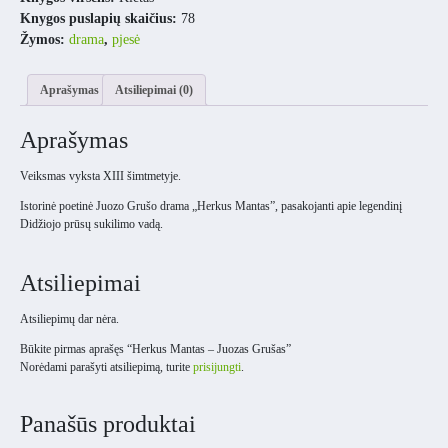
Knygos puslapių skaičius:
78
Žymos:
drama
,
pjesė
Aprašymas
Atsiliepimai (0)
Aprašymas
Veiksmas vyksta XIII šimtmetyje.
Istorinė poetinė Juozo Grušo drama „Herkus Mantas”, pasakojanti apie legendinį
Didžiojo prūsų sukilimo vadą.
Atsiliepimai
Atsiliepimų dar nėra.
Būkite pirmas aprašęs “Herkus Mantas – Juozas Grušas”
Norėdami parašyti atsiliepimą, turite
prisijungti
.
Panašūs produktai