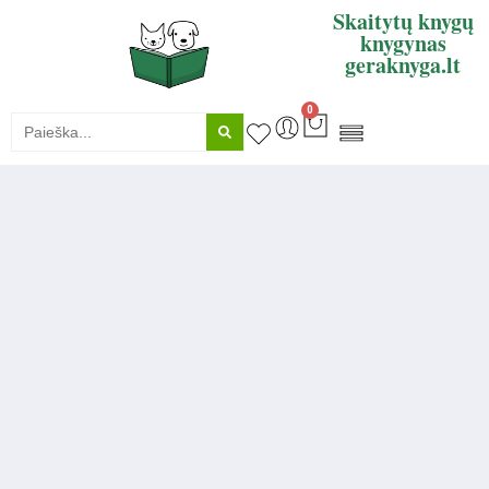
Skaitytų knygų
knygynas
geraknyga.lt
0
KNYGŲ SUPIRKIMAS