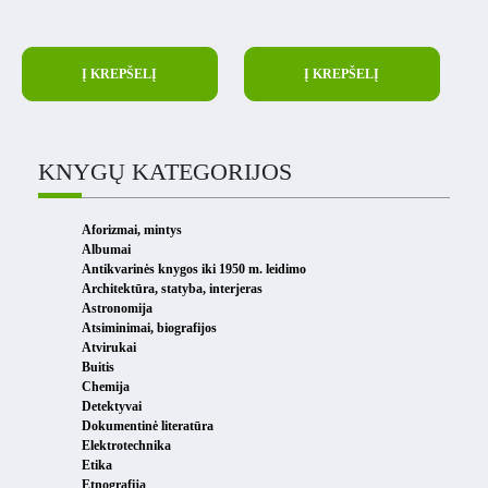
Į KREPŠELĮ
Į KREPŠELĮ
KNYGŲ KATEGORIJOS
Aforizmai, mintys
Albumai
Antikvarinės knygos iki 1950 m. leidimo
Architektūra, statyba, interjeras
Astronomija
Atsiminimai, biografijos
Atvirukai
Buitis
Chemija
Detektyvai
Dokumentinė literatūra
Elektrotechnika
Etika
Etnografija