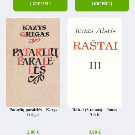
Į KREPŠELĮ
Į KREPŠELĮ
Patarlių paralelės – Kazys
Raštai (3 tomas) – Jonas
Grigas
Aistis
2.90
€
4.90
€