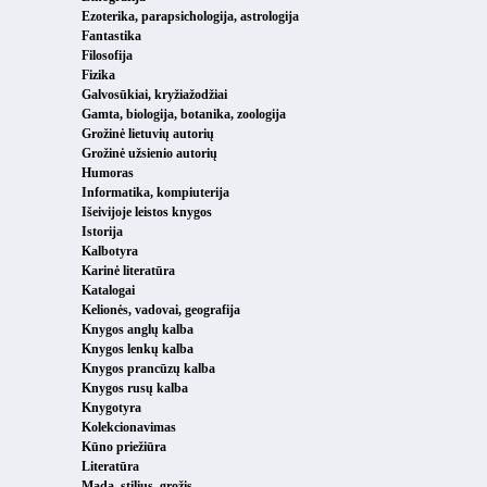
Ezoterika, parapsichologija, astrologija
Fantastika
Filosofija
Fizika
Galvosūkiai, kryžiažodžiai
Gamta, biologija, botanika, zoologija
Grožinė lietuvių autorių
Grožinė užsienio autorių
Humoras
Informatika, kompiuterija
Išeivijoje leistos knygos
Istorija
Kalbotyra
Karinė literatūra
Katalogai
Kelionės, vadovai, geografija
Knygos anglų kalba
Knygos lenkų kalba
Knygos prancūzų kalba
Knygos rusų kalba
Knygotyra
Kolekcionavimas
Kūno priežiūra
Literatūra
Mada, stilius, grožis