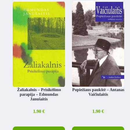
Žaliakalnis – Prisikėlimo
Popiežiaus paukštė – Antanas
parapija – Edmundas
Vaičiulaitis
Janušaitis
1.90
€
1.90
€