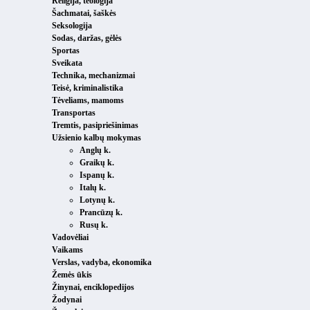
Religija, teologija
Šachmatai, šaškės
Seksologija
Sodas, daržas, gėlės
Sportas
Sveikata
Technika, mechanizmai
Teisė, kriminalistika
Tėveliams, mamoms
Transportas
Tremtis, pasipriešinimas
Užsienio kalbų mokymas
Anglų k.
Graikų k.
Ispanų k.
Italų k.
Lotynų k.
Prancūzų k.
Rusų k.
Vadovėliai
Vaikams
Verslas, vadyba, ekonomika
Žemės ūkis
Žinynai, enciklopedijos
Žodynai