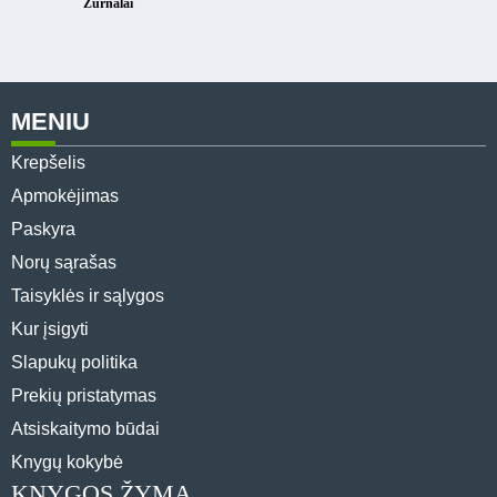
Žurnalai
MENIU
Krepšelis
Apmokėjimas
Paskyra
Norų sąrašas
Taisyklės ir sąlygos
Kur įsigyti
Slapukų politika
Prekių pristatymas
Atsiskaitymo būdai
Knygų kokybė
KNYGOS ŽYMA