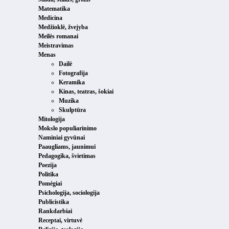
Matematika
Medicina
Medžioklė, žvejyba
Meilės romanai
Meistravimas
Menas
Dailė
Fotografija
Keramika
Kinas, teatras, šokiai
Muzika
Skulptūra
Mitologija
Mokslo populiarinimo
Naminiai gyvūnai
Paaugliams, jaunimui
Pedagogika, švietimas
Poezija
Politika
Pomėgiai
Psichologija, sociologija
Publicistika
Rankdarbiai
Receptai, virtuvė