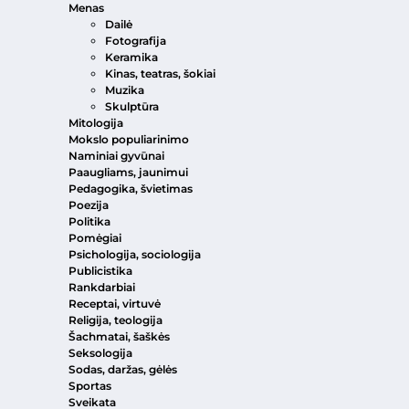
Menas
Dailė
Fotografija
Keramika
Kinas, teatras, šokiai
Muzika
Skulptūra
Mitologija
Mokslo populiarinimo
Naminiai gyvūnai
Paaugliams, jaunimui
Pedagogika, švietimas
Poezija
Politika
Pomėgiai
Psichologija, sociologija
Publicistika
Rankdarbiai
Receptai, virtuvė
Religija, teologija
Šachmatai, šaškės
Seksologija
Sodas, daržas, gėlės
Sportas
Sveikata