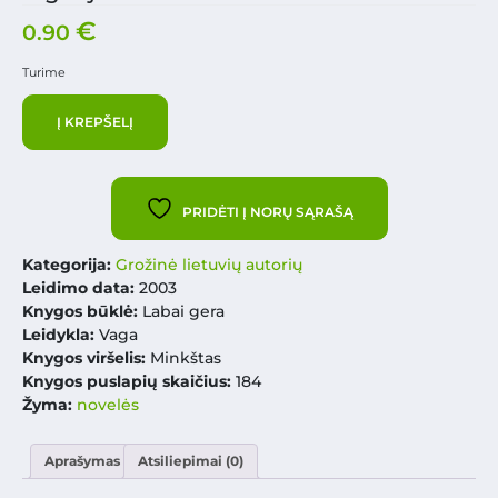
€
0.90
Turime
Į KREPŠELĮ
PRIDĖTI Į NORŲ SĄRAŠĄ
Kategorija:
Grožinė lietuvių autorių
Leidimo data:
2003
Knygos būklė:
Labai gera
Leidykla:
Vaga
Knygos viršelis:
Minkštas
Knygos puslapių skaičius:
184
Žyma:
novelės
Aprašymas
Atsiliepimai (0)