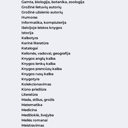
Gamta, biologija, botanika, zoologija
Grožinė lietuvių autorių
Grožinė užsienio autorių
Humoras
Informatika, kompiuterija
Išeivijoje leistos knygos
Istorija
Kalbotyra
Karinė literatūra
Katalogai
Kelionės, vadovai, geografija
Knygos anglų kalba
Knygos lenkų kalba
Knygos prancūzų kalba
Knygos rusų kalba
Knygotyra
Kolekcionavimas
Kūno priežiūra
Literatūra
Mada, stilius, grožis
Matematika
Medicina
Medžioklė, žvejyba
Meilės romanai
Meistravimas