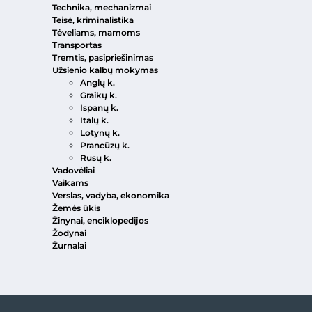
Technika, mechanizmai
Teisė, kriminalistika
Tėveliams, mamoms
Transportas
Tremtis, pasipriešinimas
Užsienio kalbų mokymas
Anglų k.
Graikų k.
Ispanų k.
Italų k.
Lotynų k.
Prancūzų k.
Rusų k.
Vadovėliai
Vaikams
Verslas, vadyba, ekonomika
Žemės ūkis
Žinynai, enciklopedijos
Žodynai
Žurnalai