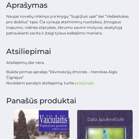
Aprašymas
Naujas novelių rinkinys yra knygų “Sugrįžusi upė” bei “Vieškeliukas
pro dobilus” tąsa. Čia vyrauja atsiminimų nuotaikos, žmogaus
trapumo, vidinės stiprybės, tikrumo savimi motyvai, skaitytoją
patraukianti savita ir įtaigi tylaus kalbėjimo maniera.
Atsiliepimai
Atsiliepimų dar nėra.
Būkite pirmas aprašęs “Ekvinokcijų žmonės – Henrikas Algis
Čigriejus”
Norėdami parašyti atsiliepimą, turite
prisijungti
.
Panašūs produktai