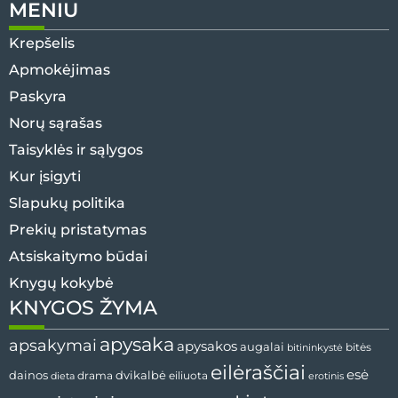
MENIU
Krepšelis
Apmokėjimas
Paskyra
Norų sąrašas
Taisyklės ir sąlygos
Kur įsigyti
Slapukų politika
Prekių pristatymas
Atsiskaitymo būdai
Knygų kokybė
KNYGOS ŽYMA
apysaka
apsakymai
apysakos
augalai
bitės
bitininkystė
eilėraščiai
esė
dvikalbė
dainos
drama
dieta
eiliuota
erotinis