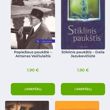
Popiežiaus paukštė –
Stiklinis paukštis – Dalia
Antanas Vaičiulaitis
Jazukevičiūtė
1.90
€
1.90
€
Į KREPŠELĮ
Į KREPŠELĮ