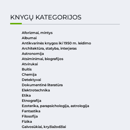
KNYGŲ KATEGORIJOS
Aforizmai, mintys
Albumai
Antikvarinės knygos iki 1950 m. leidimo
Architektūra, statyba, interjeras
Astronomija
Atsiminimai, biografijos
Atvirukai
Buitis
Chemija
Detektyvai
Dokumentinė literatūra
Elektrotechnika
Etika
Etnografija
Ezoterika, parapsichologija, astrologija
Fantastika
Filosofija
Fizika
Galvosūkiai, kryžiažodžiai