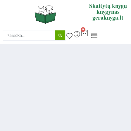
Skaitytų knygų
knygynas
geraknyga.lt
0
KNYGŲ SUPIRKIMAS