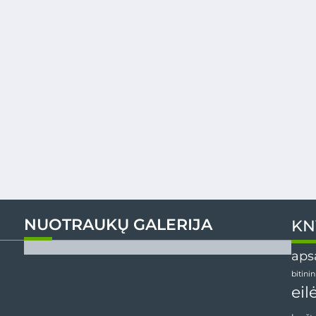
NUOTRAUKŲ GALERIJA
KN
aps
bitini
eil