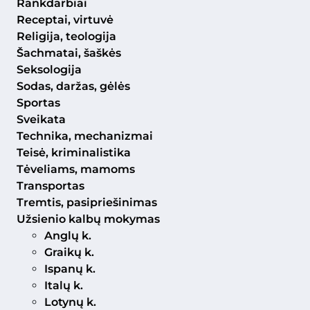
Rankdarbiai
Receptai, virtuvė
Religija, teologija
Šachmatai, šaškės
Seksologija
Sodas, daržas, gėlės
Sportas
Sveikata
Technika, mechanizmai
Teisė, kriminalistika
Tėveliams, mamoms
Transportas
Tremtis, pasipriešinimas
Užsienio kalbų mokymas
Anglų k.
Graikų k.
Ispanų k.
Italų k.
Lotynų k.