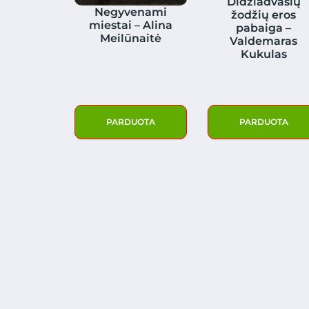
Didžiadvasių
Negyvenami
žodžių eros
miestai – Alina
pabaiga –
Meilūnaitė
Valdemaras
Kukulas
PARDUOTA
PARDUOTA