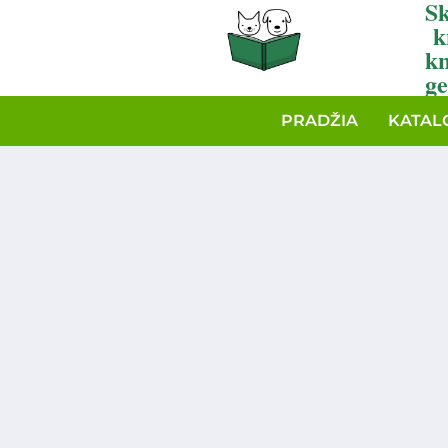
Sk
k
k
ge
PRADŽIA
KATAL