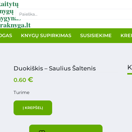
aitytų
nygų
nygynas
raknyga.lt
OGAS
KNYGŲ SUPIRKIMAS
SUSISIEKIME
KRE
K
Duokiškis – Saulius Šaltenis
€
0.60
Turime
Į KREPŠELĮ