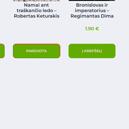
Namai ant
Bronislovas ir
traškančio ledo –
imperatorius –
Robertas Keturakis
Regimantas Dima
1.90
€
PARDUOTA
Į KREPŠELĮ