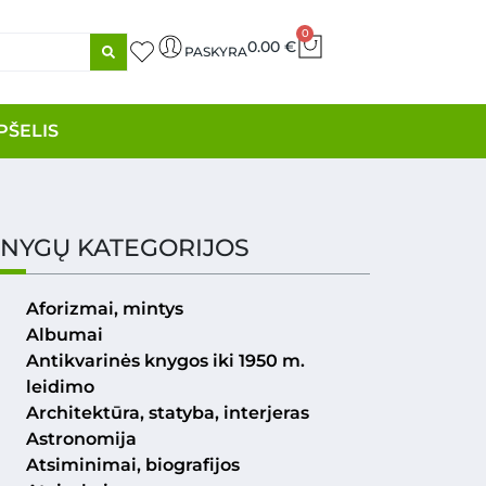
0
0.00
€
PASKYRA
PŠELIS
NYGŲ KATEGORIJOS
Aforizmai, mintys
Albumai
Antikvarinės knygos iki 1950 m.
leidimo
Architektūra, statyba, interjeras
Astronomija
Atsiminimai, biografijos