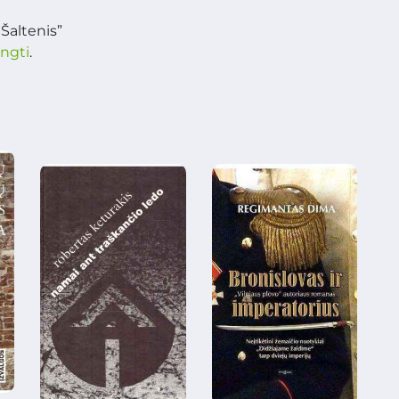
Šaltenis”
ungti
.