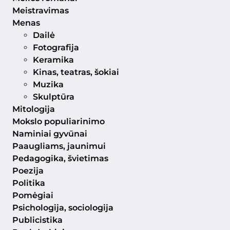
Meistravimas
Menas
Dailė
Fotografija
Keramika
Kinas, teatras, šokiai
Muzika
Skulptūra
Mitologija
Mokslo populiarinimo
Naminiai gyvūnai
Paaugliams, jaunimui
Pedagogika, švietimas
Poezija
Politika
Pomėgiai
Psichologija, sociologija
Publicistika