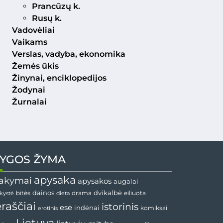
Prancūzų k.
Rusų k.
Vadovėliai
Vaikams
Verslas, vadyba, ekonomika
Žemės ūkis
Žinynai, enciklopedijos
Žodynai
Žurnalai
YGOS ŽYMA
apysaka
akymai
apysakos
augalai
dvikalbė
dainos
drama
bitės
dieta
eiliuota
nkystė
ėraščiai
istorinis
esė
indėnai
komiksai
erotinis
Lietuva