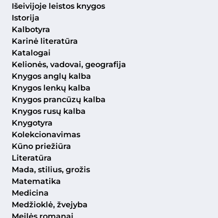
Išeivijoje leistos knygos
Istorija
Kalbotyra
Karinė literatūra
Katalogai
Kelionės, vadovai, geografija
Knygos anglų kalba
Knygos lenkų kalba
Knygos prancūzų kalba
Knygos rusų kalba
Knygotyra
Kolekcionavimas
Kūno priežiūra
Literatūra
Mada, stilius, grožis
Matematika
Medicina
Medžioklė, žvejyba
Meilės romanai