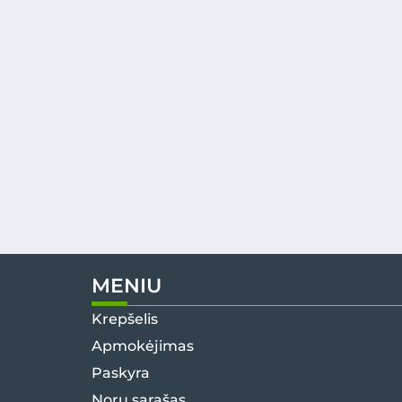
MENIU
Krepšelis
Apmokėjimas
Paskyra
Norų sąrašas