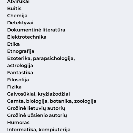
Atvirukai
Buitis
Chemija
Detektyvai
Dokumentinė literatūra
Elektrotechnika
Etika
Etnografija
Ezoterika, parapsichologija,
astrologija
Fantastika
Filosofija
Fizika
Galvosūkiai, kryžiažodžiai
Gamta, biologija, botanika, zoologija
Grožinė lietuvių autorių
Grožinė užsienio autorių
Humoras
Informatika, kompiuterija