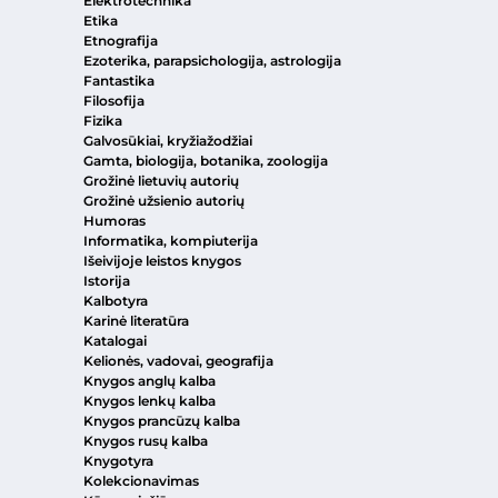
Elektrotechnika
Etika
Etnografija
Ezoterika, parapsichologija, astrologija
Fantastika
Filosofija
Fizika
Galvosūkiai, kryžiažodžiai
Gamta, biologija, botanika, zoologija
Grožinė lietuvių autorių
Grožinė užsienio autorių
Humoras
Informatika, kompiuterija
Išeivijoje leistos knygos
Istorija
Kalbotyra
Karinė literatūra
Katalogai
Kelionės, vadovai, geografija
Knygos anglų kalba
Knygos lenkų kalba
Knygos prancūzų kalba
Knygos rusų kalba
Knygotyra
Kolekcionavimas