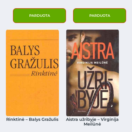
PARDUOTA
PARDUOTA
Rinktinė – Balys Gražulis
Aistra užribyje – Virginija
Meilūnė