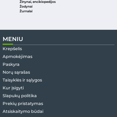
Žinynai, enciklopedijos
Žodynai
Žurnalai
MENIU
Krepšelis
Apmokėjimas
Paskyra
Norų sąrašas
Taisyklės ir sąlygos
Kur įsigyti
Slapukų politika
Prekių pristatymas
Atsiskaitymo būdai