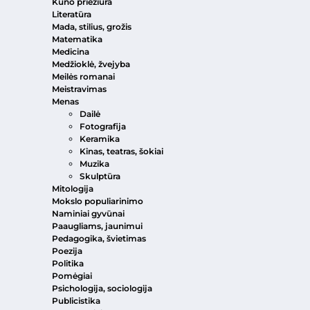
Kūno priežiūra
Literatūra
Mada, stilius, grožis
Matematika
Medicina
Medžioklė, žvejyba
Meilės romanai
Meistravimas
Menas
Dailė
Fotografija
Keramika
Kinas, teatras, šokiai
Muzika
Skulptūra
Mitologija
Mokslo populiarinimo
Naminiai gyvūnai
Paaugliams, jaunimui
Pedagogika, švietimas
Poezija
Politika
Pomėgiai
Psichologija, sociologija
Publicistika