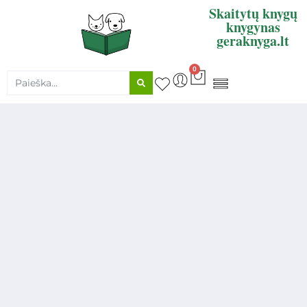
Skaitytų knygų
knygynas
geraknyga.lt
0
KNYGŲ SUPIRKIMAS