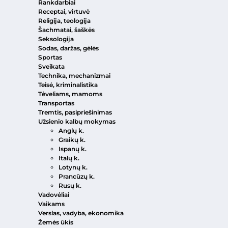
Rankdarbiai
Receptai, virtuvė
Religija, teologija
Šachmatai, šaškės
Seksologija
Sodas, daržas, gėlės
Sportas
Sveikata
Technika, mechanizmai
Teisė, kriminalistika
Tėveliams, mamoms
Transportas
Tremtis, pasipriešinimas
Užsienio kalbų mokymas
Anglų k.
Graikų k.
Ispanų k.
Italų k.
Lotynų k.
Prancūzų k.
Rusų k.
Vadovėliai
Vaikams
Verslas, vadyba, ekonomika
Žemės ūkis