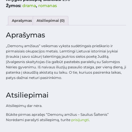
Žymos:
drama
,
romanas
Aprašymas
Atsiliepimai (0)
Aprašymas
„Demonų amžiaus“ veiksmas vyksta sudėtingais prieškario ir
pirmaisiais okupacijos metais. Lemtingi Lietuvai istoriniai įvykiai
įtraukia į savo sūkurį talentingą jautrios sielos poetę Juditą.
Įžvalgesnis skaitytojas čia galbūt pastebės paralelių su Salomėjos
Nėries gyvenimu. Iš naivaus iliuzijų pasaulio staiga, per vieną dieną, ji
patenka į skaudžią akistatą su laiku. O tie, kuriuos pasirenka laikas,
patys dažnai neturi pasirinkimo.
Atsiliepimai
Atsiliepimų dar nėra.
Būkite pirmas aprašęs “Demonų amžius – Saulius Šaltenis”
Norėdami parašyti atsiliepimą, turite
prisijungti
.