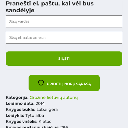
Pranešti el. paštu, kai vėl bus
sandėlyje
PRIDĖTI Į NORŲ SĄRAŠĄ
Kategorija:
Grožinė lietuvių autorių
Leidimo data:
2014
Knygos būklė:
Labai gera
Leidykla:
Tyto alba
Knygos viršelis:
Kietas
Knygos puslapių skaičius:
296