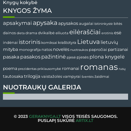
Knygų kokybė
KNYGOS ŽYMA
apysaka
apsakymai
apysakos
augalai
bitės
bitininkystė
eilėraščiai
esė
dvikalbė
dainos
drama
dieta
eiliuota
erotinis
Lietuva
istorinis
lietuvių
indėnai
komiksai
kraštotyra
mityba
novelės
partizanai
natos
papročiai
monografija
nuotraukos
pažintinė
pasaka
pasakos
plona knygelė
pjesės
pjesė
romanas
romanai
poema
prezidentas
priklausomybė
rusų
tautosaka
trilogija
vaistažolės
vampyrai
žaidimai
šventės
NUOTRAUKŲ GALERIJA
© 2023
GERAKNYGA.LT
VISOS TEISĖS SAUGOMOS.
PUSLAPĮ SUKŪRĖ
ARTIX.LT