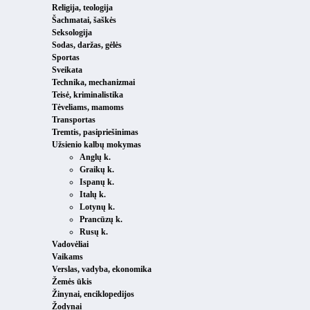
Religija, teologija
Šachmatai, šaškės
Seksologija
Sodas, daržas, gėlės
Sportas
Sveikata
Technika, mechanizmai
Teisė, kriminalistika
Tėveliams, mamoms
Transportas
Tremtis, pasipriešinimas
Užsienio kalbų mokymas
Anglų k.
Graikų k.
Ispanų k.
Italų k.
Lotynų k.
Prancūzų k.
Rusų k.
Vadovėliai
Vaikams
Verslas, vadyba, ekonomika
Žemės ūkis
Žinynai, enciklopedijos
Žodynai