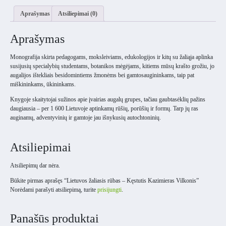
Aprašymas
Atsiliepimai (0)
Aprašymas
Monografija skirta pedagogams, moksleiviams, edukologijos ir kitų su žaliąja aplinka
susijusių specialybių studentams, botanikos mėgėjams, kitiems mūsų krašto grožiu, jo
augalijos ištekliais besidomintiems žmonėms bei gamtosaugininkams, taip pat
miškininkams, ūkininkams.
Knygoje skaitytojai sužinos apie įvairias augalų grupes, tačiau gaubtasėklių pažins
daugiausia – per 1 600 Lietuvoje aptinkamų rūšių, porūšių ir formų. Tarp jų ras
auginamų, adventyvinių ir gamtoje jau išnykusių autochtoninių.
Atsiliepimai
Atsiliepimų dar nėra.
Būkite pirmas aprašęs “Lietuvos žaliasis rūbas – Kęstutis Kazimieras Vilkonis”
Norėdami parašyti atsiliepimą, turite
prisijungti
.
Panašūs produktai