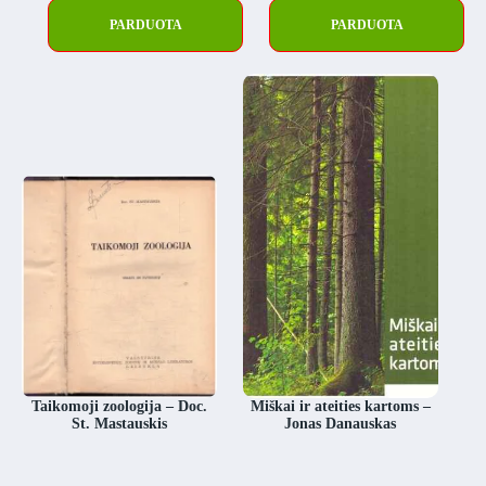
PARDUOTA
PARDUOTA
Taikomoji zoologija – Doc.
Miškai ir ateities kartoms –
St. Mastauskis
Jonas Danauskas