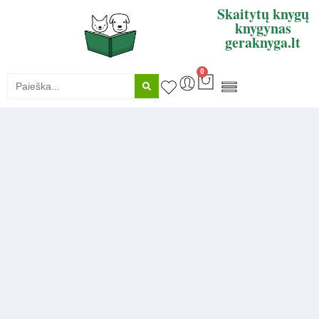
Skaitytų knygų
knygynas
geraknyga.lt
0
KNYGŲ SUPIRKIMAS