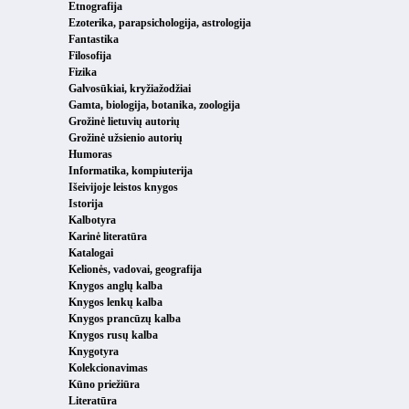
Etnografija
Ezoterika, parapsichologija, astrologija
Fantastika
Filosofija
Fizika
Galvosūkiai, kryžiažodžiai
Gamta, biologija, botanika, zoologija
Grožinė lietuvių autorių
Grožinė užsienio autorių
Humoras
Informatika, kompiuterija
Išeivijoje leistos knygos
Istorija
Kalbotyra
Karinė literatūra
Katalogai
Kelionės, vadovai, geografija
Knygos anglų kalba
Knygos lenkų kalba
Knygos prancūzų kalba
Knygos rusų kalba
Knygotyra
Kolekcionavimas
Kūno priežiūra
Literatūra