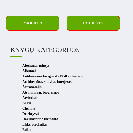
PARDUOTA
PARDUOTA
KNYGŲ KATEGORIJOS
Aforizmai, mintys
Albumai
Antikvarinės knygos iki 1950 m. leidimo
Architektūra, statyba, interjeras
Astronomija
Atsiminimai, biografijos
Atvirukai
Buitis
Chemija
Detektyvai
Dokumentinė literatūra
Elektrotechnika
Etika