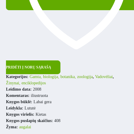
PRIDĖTI Į NORŲ SĄRAŠĄ
Kategorijos:
Gamta, biologija, botanika, zoologija
,
Vadovėliai
,
Žinynai, enciklopedijos
Leidimo data:
2008
Komentaras:
iliustruota
Knygos būklė:
Labai gera
Leidykla:
Lututė
Knygos viršelis:
Kietas
Knygos puslapių skaičius:
408
Žyma:
augalai