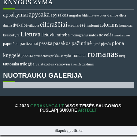
KNYGOS ŽYMA
apysaka
apsakymai
apysakos
dainos
augalai
bitės
bitininkystė
dieta
eilėraščiai
istorinis
esė
dvikalbė
indėnai
drama
komiksai
eiliuota
erotinis
Lietuva
lietuvių
mityba
novelės
natos
kraštotyra
monografija
nuotraukos
pažintinė
pasakos
plona
pasaka
partizanai
papročiai
pjesė
pjesės
romanas
knygelė
romanai
poema
prezidentas
priklausomybė
rusų
tautosaka
trilogija
vaistažolės
vampyrai
žaidimai
šventės
NUOTRAUKŲ GALERIJA
© 2023
GERAKNYGA.LT
VISOS TEISĖS SAUGOMOS.
PUSLAPĮ SUKŪRĖ
ARTIX.LT
Slapukų politika