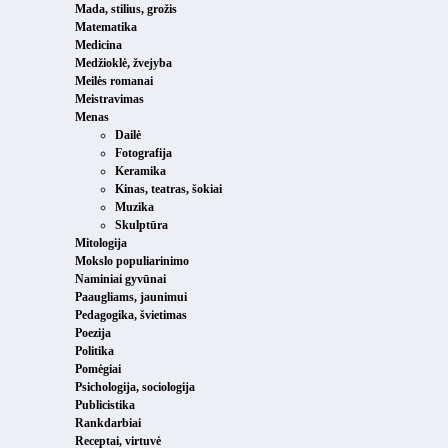
Mada, stilius, grožis
Matematika
Medicina
Medžioklė, žvejyba
Meilės romanai
Meistravimas
Menas
Dailė
Fotografija
Keramika
Kinas, teatras, šokiai
Muzika
Skulptūra
Mitologija
Mokslo populiarinimo
Naminiai gyvūnai
Paaugliams, jaunimui
Pedagogika, švietimas
Poezija
Politika
Pomėgiai
Psichologija, sociologija
Publicistika
Rankdarbiai
Receptai, virtuvė