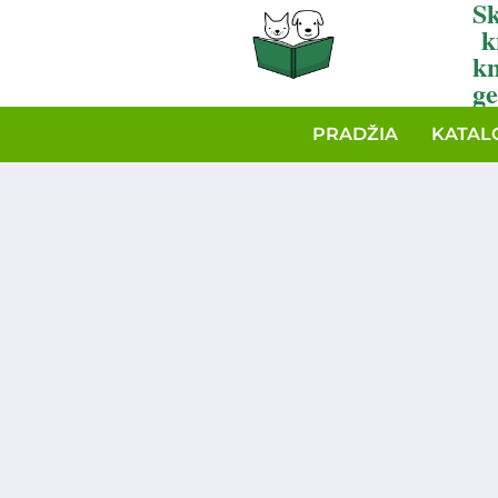
Sk
k
k
ge
PRADŽIA
KATAL