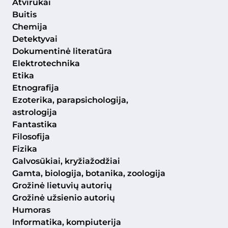
Atvirukai
Buitis
Chemija
Detektyvai
Dokumentinė literatūra
Elektrotechnika
Etika
Etnografija
Ezoterika, parapsichologija,
astrologija
Fantastika
Filosofija
Fizika
Galvosūkiai, kryžiažodžiai
Gamta, biologija, botanika, zoologija
Grožinė lietuvių autorių
Grožinė užsienio autorių
Humoras
Informatika, kompiuterija