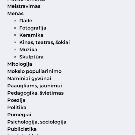
Meistravimas
Menas
Dailė
Fotografija
Keramika
Kinas, teatras, šokiai
Muzika
Skulptūra
Mitologija
Mokslo populiarinimo
Naminiai gyvūnai
Paaugliams, jaunimui
Pedagogika, švietimas
Poezija
Politika
Pomėgiai
Psichologija, sociologija
Publicistika