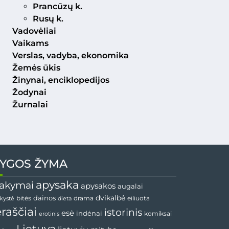
Prancūzų k.
Rusų k.
Vadovėliai
Vaikams
Verslas, vadyba, ekonomika
Žemės ūkis
Žinynai, enciklopedijos
Žodynai
Žurnalai
YGOS ŽYMA
apysaka
akymai
apysakos
augalai
dainos
dvikalbė
drama
nkystė
bitės
dieta
eiliuota
ėraščiai
istorinis
esė
indėnai
komiksai
erotinis
Lietuva