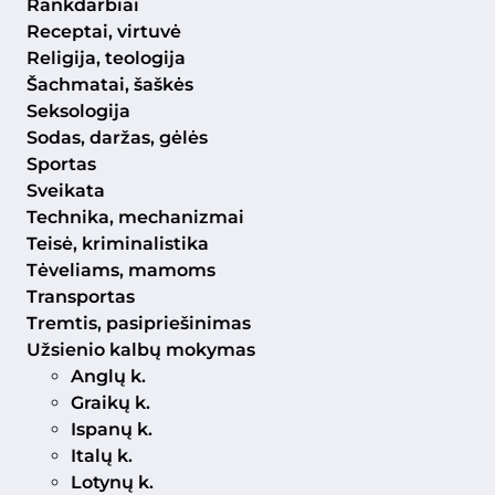
Rankdarbiai
Receptai, virtuvė
Religija, teologija
Šachmatai, šaškės
Seksologija
Sodas, daržas, gėlės
Sportas
Sveikata
Technika, mechanizmai
Teisė, kriminalistika
Tėveliams, mamoms
Transportas
Tremtis, pasipriešinimas
Užsienio kalbų mokymas
Anglų k.
Graikų k.
Ispanų k.
Italų k.
Lotynų k.