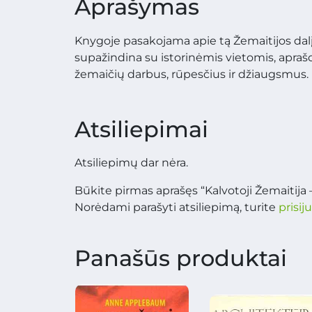
Aprašymas
Knygoje pasakojama apie tą Žemaitijos dalį
supažindina su istorinėmis vietomis, apraš
žemaičių darbus, rūpesčius ir džiaugsmus.
Atsiliepimai
Atsiliepimų dar nėra.
Būkite pirmas aprašęs “Kalvotoji Žemaitija 
Norėdami parašyti atsiliepimą, turite
prisij
Panašūs produktai