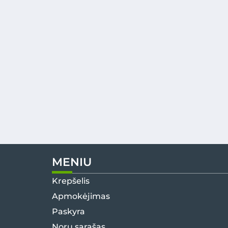
MENIU
Krepšelis
Apmokėjimas
Paskyra
Norų sąrašas