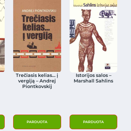
Trečiasis kelias… į
Istorijos salos –
vergiją – Andrej
Marshall Sahlins
Piontkovskij
PARDUOTA
PARDUOTA