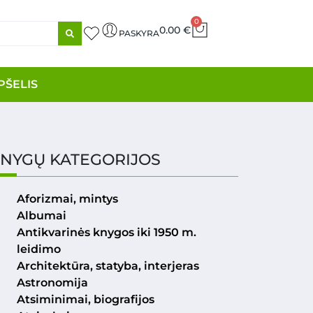
0
0.00
€
PASKYRA
PŠELIS
NYGŲ KATEGORIJOS
Aforizmai, mintys
Albumai
Antikvarinės knygos iki 1950 m.
leidimo
Architektūra, statyba, interjeras
Astronomija
Atsiminimai, biografijos