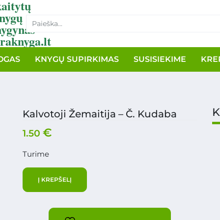
aitytų
nygų
nygynas
raknyga.lt
OGAS
KNYGŲ SUPIRKIMAS
SUSISIEKIME
KRE
K
Kalvotoji Žemaitija – Č. Kudaba
€
1.50
Turime
Į KREPŠELĮ