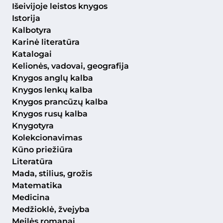
Išeivijoje leistos knygos
Istorija
Kalbotyra
Karinė literatūra
Katalogai
Kelionės, vadovai, geografija
Knygos anglų kalba
Knygos lenkų kalba
Knygos prancūzų kalba
Knygos rusų kalba
Knygotyra
Kolekcionavimas
Kūno priežiūra
Literatūra
Mada, stilius, grožis
Matematika
Medicina
Medžioklė, žvejyba
Meilės romanai