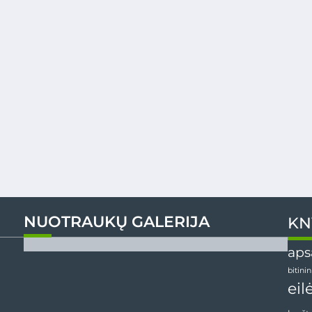
NUOTRAUKŲ GALERIJA
KN
aps
bitini
eil