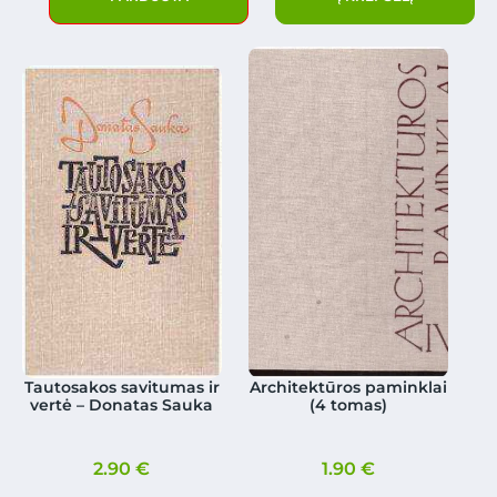
Tautosakos savitumas ir
Architektūros paminklai
vertė – Donatas Sauka
(4 tomas)
2.90
€
1.90
€