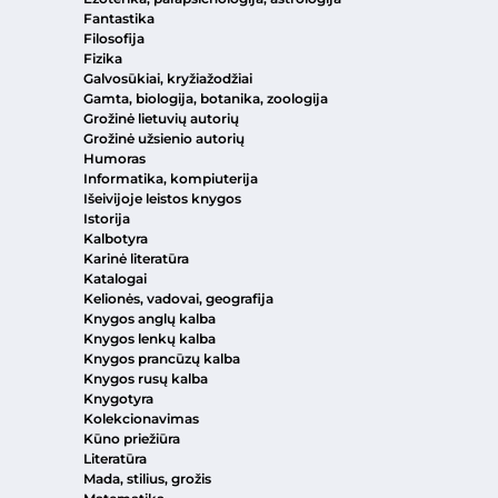
Fantastika
Filosofija
Fizika
Galvosūkiai, kryžiažodžiai
Gamta, biologija, botanika, zoologija
Grožinė lietuvių autorių
Grožinė užsienio autorių
Humoras
Informatika, kompiuterija
Išeivijoje leistos knygos
Istorija
Kalbotyra
Karinė literatūra
Katalogai
Kelionės, vadovai, geografija
Knygos anglų kalba
Knygos lenkų kalba
Knygos prancūzų kalba
Knygos rusų kalba
Knygotyra
Kolekcionavimas
Kūno priežiūra
Literatūra
Mada, stilius, grožis