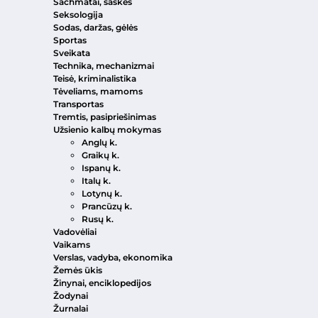
Šachmatai, šaškės
Seksologija
Sodas, daržas, gėlės
Sportas
Sveikata
Technika, mechanizmai
Teisė, kriminalistika
Tėveliams, mamoms
Transportas
Tremtis, pasipriešinimas
Užsienio kalbų mokymas
Anglų k.
Graikų k.
Ispanų k.
Italų k.
Lotynų k.
Prancūzų k.
Rusų k.
Vadovėliai
Vaikams
Verslas, vadyba, ekonomika
Žemės ūkis
Žinynai, enciklopedijos
Žodynai
Žurnalai