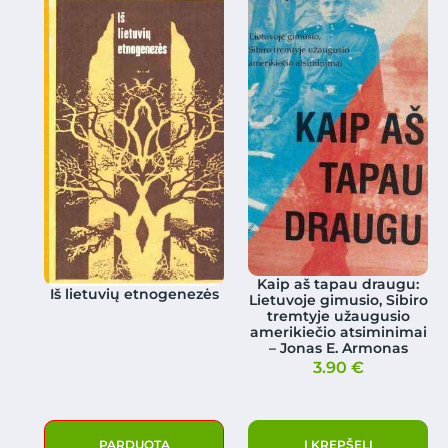
Kaip aš tapau draugu:
Iš lietuvių etnogenezės
Lietuvoje gimusio, Sibiro
tremtyje užaugusio
amerikiečio atsiminimai
– Jonas E. Armonas
3.90
€
PARDUOTA
Į KREPŠELĮ