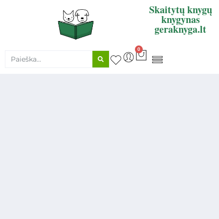
Skaitytų knygų
knygynas
geraknyga.lt
0
KNYGŲ SUPIRKIMAS