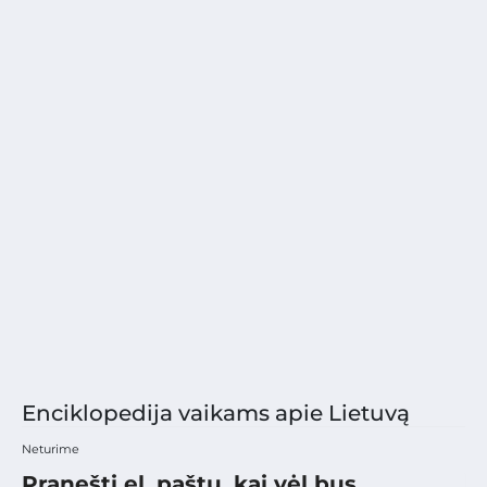
Enciklopedija vaikams apie Lietuvą
Neturime
Pranešti el. paštu, kai vėl bus