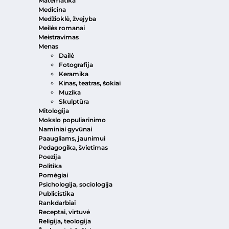
Matematika
Medicina
Medžioklė, žvejyba
Meilės romanai
Meistravimas
Menas
Dailė
Fotografija
Keramika
Kinas, teatras, šokiai
Muzika
Skulptūra
Mitologija
Mokslo populiarinimo
Naminiai gyvūnai
Paaugliams, jaunimui
Pedagogika, švietimas
Poezija
Politika
Pomėgiai
Psichologija, sociologija
Publicistika
Rankdarbiai
Receptai, virtuvė
Religija, teologija