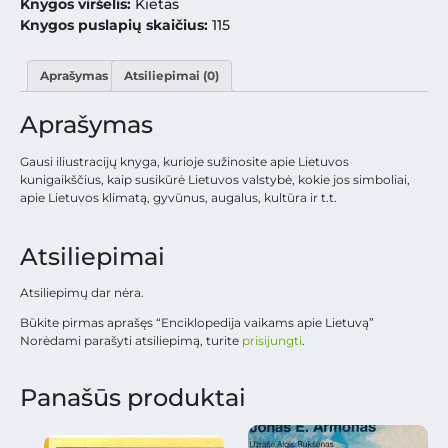
Knygos viršelis:
Kietas
Knygos puslapių skaičius:
115
Aprašymas
Atsiliepimai (0)
Aprašymas
Gausi iliustracijų knyga, kurioje sužinosite apie Lietuvos
kunigaikščius, kaip susikūrė Lietuvos valstybė, kokie jos simboliai,
apie Lietuvos klimatą, gyvūnus, augalus, kultūra ir t.t.
Atsiliepimai
Atsiliepimų dar nėra.
Būkite pirmas aprašęs “Enciklopedija vaikams apie Lietuvą”
Norėdami parašyti atsiliepimą, turite
prisijungti
.
Panašūs produktai