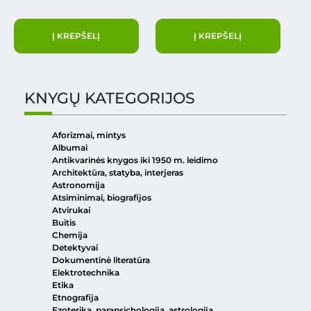
Į KREPŠELĮ
Į KREPŠELĮ
KNYGŲ KATEGORIJOS
Aforizmai, mintys
Albumai
Antikvarinės knygos iki 1950 m. leidimo
Architektūra, statyba, interjeras
Astronomija
Atsiminimai, biografijos
Atvirukai
Buitis
Chemija
Detektyvai
Dokumentinė literatūra
Elektrotechnika
Etika
Etnografija
Ezoterika, parapsichologija, astrologija