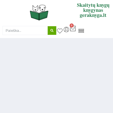
Skaitytų knygų
knygynas
geraknyga.lt
0
KNYGŲ SUPIRKIMAS