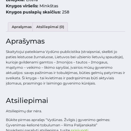
Knygos viršelis:
Minkštas
Knygos puslapių skaičius:
258
Aprašymas
Atsiliepimai (0)
Aprašymas
Skaitytojui pateikiama Vydūno publicistika (straipsniai, skelbti jo
paties leistuose žurnaluose, Lietuvos bei užsienio lietuvių spaudoje),
kurioje gvildenami gamtos – žmonijos – tautos – žmogaus,
mąstymo – veikimo – likimo sąryšiai, įvairios mūsų gyvenimo
aktualijos: savęs pažinimas ir tobulėjimas, būties gelmių patyrimas ir
sveikata. Ši knyga – tai kvietimas ir padrąsinimas būti aktyviais
įdomaus, prasmingo ir laimingo gyvenimo kūrėjais.
Atsiliepimai
Atsiliepimų dar nėra.
Būkite pirmas aprašęs “Vydūnas. Žvilgis į gyvenimo gelmes:
Gyvenimas-kelionė tobuluman – Rima Palijanskaitė”
Norėdami parašyti atsiliepimą, turite
prisijungti
.