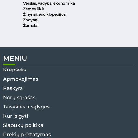
Verslas, vadyba, ekonomika
Žemės ūkis
Žinynai, enciklopedijos
Žodynai
Žurnalai
MENIU
Krepšelis
Apmokėjimas
Paskyra
Norų sąrašas
Taisyklės ir sąlygos
Kur įsigyti
Slapukų politika
Prekių pristatymas