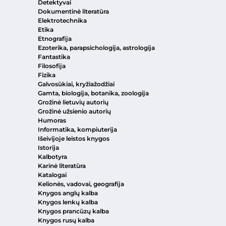
Detektyvai
Dokumentinė literatūra
Elektrotechnika
Etika
Etnografija
Ezoterika, parapsichologija, astrologija
Fantastika
Filosofija
Fizika
Galvosūkiai, kryžiažodžiai
Gamta, biologija, botanika, zoologija
Grožinė lietuvių autorių
Grožinė užsienio autorių
Humoras
Informatika, kompiuterija
Išeivijoje leistos knygos
Istorija
Kalbotyra
Karinė literatūra
Katalogai
Kelionės, vadovai, geografija
Knygos anglų kalba
Knygos lenkų kalba
Knygos prancūzų kalba
Knygos rusų kalba