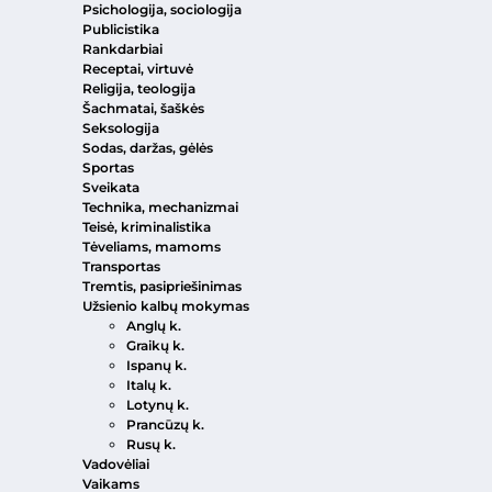
Psichologija, sociologija
Publicistika
Rankdarbiai
Receptai, virtuvė
Religija, teologija
Šachmatai, šaškės
Seksologija
Sodas, daržas, gėlės
Sportas
Sveikata
Technika, mechanizmai
Teisė, kriminalistika
Tėveliams, mamoms
Transportas
Tremtis, pasipriešinimas
Užsienio kalbų mokymas
Anglų k.
Graikų k.
Ispanų k.
Italų k.
Lotynų k.
Prancūzų k.
Rusų k.
Vadovėliai
Vaikams