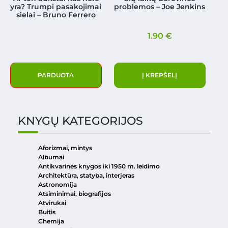
yra? Trumpi pasakojimai
problemos – Joe Jenkins
sielai – Bruno Ferrero
1.90
€
PARDUOTA
Į KREPŠELĮ
KNYGŲ KATEGORIJOS
Aforizmai, mintys
Albumai
Antikvarinės knygos iki 1950 m. leidimo
Architektūra, statyba, interjeras
Astronomija
Atsiminimai, biografijos
Atvirukai
Buitis
Chemija