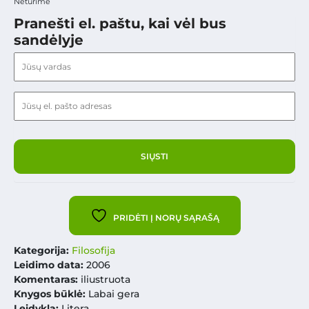
Neturime
Pranešti el. paštu, kai vėl bus
sandėlyje
PRIDĖTI Į NORŲ SĄRAŠĄ
Kategorija:
Filosofija
Leidimo data:
2006
Komentaras:
iliustruota
Knygos būklė:
Labai gera
Leidykla:
Litera