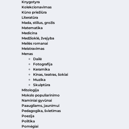
Knygotyra
Kolekcionavimas
Kūno priežiūra
Literatūra
Mada, stilius, grožis
Matematika
Medicina
Medžioklė, žvejyba
Meilės romanai
Meistravimas
Menas
Dailė
Fotografija
Keramika
Kinas, teatras, šokiai
Muzika
Skulptūra
Mitologija
Mokslo populiarinimo
Naminiai gyvūnai
Paaugliams, jaunimui
Pedagogika, švietimas
Poezija
Politika
Pomėgiai