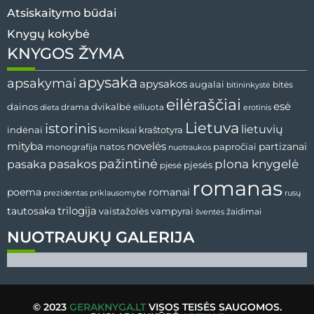
Atsiskaitymo būdai
Knygų kokybė
KNYGOS ŽYMA
apysaka
apsakymai
apysakos
augalai
bitės
bitininkystė
eilėraščiai
esė
dvikalbė
dainos
drama
dieta
eiliuota
erotinis
Lietuva
istorinis
lietuvių
indėnai
komiksai
kraštotyra
mityba
novelės
partizanai
natos
papročiai
monografija
nuotraukos
pažintinė
pasaka
pasakos
plona knygelė
pjesės
pjesė
romanas
romanai
poema
prezidentas
priklausomybė
rusų
tautosaka
trilogija
vaistažolės
vampyrai
žaidimai
šventės
NUOTRAUKŲ GALERIJA
© 2023
GERAKNYGA.LT
VISOS TEISĖS SAUGOMOS.