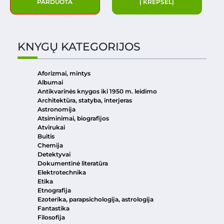
PARDUOTA
Į KREPŠELĮ
KNYGŲ KATEGORIJOS
Aforizmai, mintys
Albumai
Antikvarinės knygos iki 1950 m. leidimo
Architektūra, statyba, interjeras
Astronomija
Atsiminimai, biografijos
Atvirukai
Buitis
Chemija
Detektyvai
Dokumentinė literatūra
Elektrotechnika
Etika
Etnografija
Ezoterika, parapsichologija, astrologija
Fantastika
Filosofija