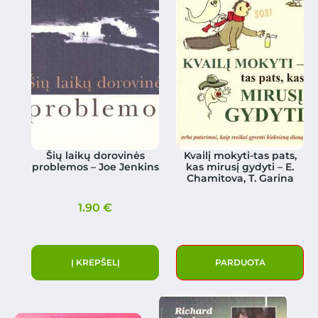
Šių laikų dorovinės
Kvailį mokyti-tas pats,
problemos – Joe Jenkins
kas mirusį gydyti – E.
Chamitova, T. Garina
1.90
€
Į KREPŠELĮ
PARDUOTA