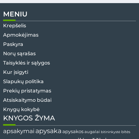
MENIU
Krepšelis
Apmokėjimas
Paskyra
Norų sąrašas
Taisyklės ir sąlygos
Kur įsigyti
Slapukų politika
Prekių pristatymas
Atsiskaitymo būdai
Knygų kokybė
KNYGOS ŽYMA
apysaka
apsakymai
apysakos
augalai
bitininkystė
bitės