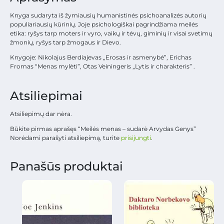
Knyga sudaryta iš žymiausių humanistinės psichoanalizės autorių
populiariausių kūrinių. Joje psichologiškai pagrindžiama meilės
etika: ryšys tarp moters ir vyro, vaikų ir tėvų, giminių ir visai svetimų
žmonių, ryšys tarp žmogaus ir Dievo.
Knygoje: Nikolajus Berdiajevas „Erosas ir asmenybė”, Erichas
Fromas “Menas mylėti”, Otas Veiningeris „Lytis ir charakteris” .
Atsiliepimai
Atsiliepimų dar nėra.
Būkite pirmas aprašęs “Meilės menas – sudarė Arvydas Genys”
Norėdami parašyti atsiliepimą, turite
prisijungti
.
Panašūs produktai