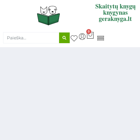
Skaitytų knygų
knygynas
geraknyga.lt
0
KNYGŲ SUPIRKIMAS