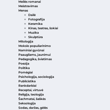
Meilės romanai
Meistravimas
Menas
Dailė
Fotografija
Keramika
Kinas, teatras, šokiai
Muzika
Skulptūra
Mitologija
Mokslo populiarinimo
Naminiai gyvūnai
Paaugliams, jaunimui
Pedagogika, švietimas
Poezija
Politika
Pomėgiai
Psichologija, sociologija
Publicistika
Rankdarbiai
Receptai, virtuvė
Religija, teologija
Šachmatai, šaškės
Seksologija
Sodas, daržas, gėlės