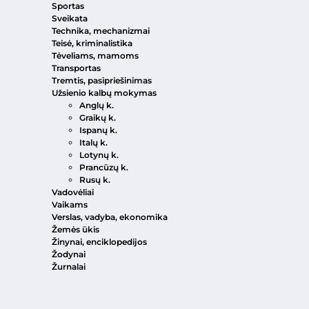
Sportas
Sveikata
Technika, mechanizmai
Teisė, kriminalistika
Tėveliams, mamoms
Transportas
Tremtis, pasipriešinimas
Užsienio kalbų mokymas
Anglų k.
Graikų k.
Ispanų k.
Italų k.
Lotynų k.
Prancūzų k.
Rusų k.
Vadovėliai
Vaikams
Verslas, vadyba, ekonomika
Žemės ūkis
Žinynai, enciklopedijos
Žodynai
Žurnalai