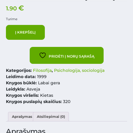
€
1.90
Turime
Į KREPŠELĮ
PRIDĖTI Į NORŲ SĄRAŠĄ
Kategorijos:
Filosofija
,
Psichologija, sociologija
Leidimo data:
1999
Knygos būklė:
Labai gera
Leidykla:
Asveja
Knygos viršelis:
Kietas
Knygos puslapių skaičius:
320
Aprašymas
Atsiliepimai (0)
Aprašymas