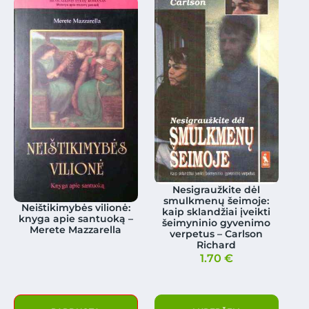
Nesigraužkite dėl
smulkmenų šeimoje:
Neištikimybės vilionė:
kaip sklandžiai įveikti
knyga apie santuoką –
šeimyninio gyvenimo
Merete Mazzarella
verpetus – Carlson
Richard
1.70
€