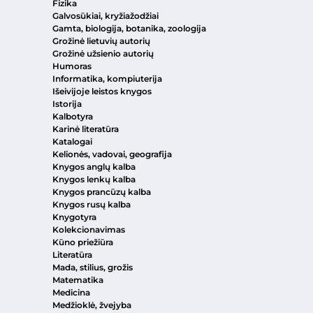
Fizika
Galvosūkiai, kryžiažodžiai
Gamta, biologija, botanika, zoologija
Grožinė lietuvių autorių
Grožinė užsienio autorių
Humoras
Informatika, kompiuterija
Išeivijoje leistos knygos
Istorija
Kalbotyra
Karinė literatūra
Katalogai
Kelionės, vadovai, geografija
Knygos anglų kalba
Knygos lenkų kalba
Knygos prancūzų kalba
Knygos rusų kalba
Knygotyra
Kolekcionavimas
Kūno priežiūra
Literatūra
Mada, stilius, grožis
Matematika
Medicina
Medžioklė, žvejyba