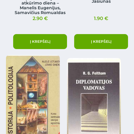
Jasiūnas
atkūrimo diena –
Manelis Eugenijus,
Samavičius Romualdas
2.90
€
1.90
€
Į KREPŠELĮ
Į KREPŠELĮ