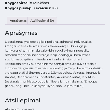
Knygos viršelis:
Minkštas
Knygos puslapių skaičius:
108
Aprašymas
Atsiliepimai (0)
Aprašymas
Liberalizmas yra ideologija ir politika, apimanti individualias
žmogaus teises, laisvos rinkos ekonomiką su būdinga jai
konkurencija, minimalų valstybinį reguliavimą ir nuosaikų
reformizmą socialinėje sferoje. Kaip ideologija liberalizmas
susiformavo griūvant feodalinei tvarkai ir įsitvirtinant
kapitalistiniams visuomeniniams santykiams. Jis buvo trečiojo
luomo – daugiausia miestiečių – ideologija. Tarp liberalizmo klasikų
yra daug plačiai žinomų vardų: Džonas Lokas, Volteras, Imanuelis
Kantas, Bendžamenas Konstantas, Adomas Smitas, D.S. Milis
(pastarajam priklauso populiari liberalizmo maksima: “Žmogus
geriau, negu bet kokia vyriausybė, žino ko jam reikia”).
Atsiliepimai
Atsiliepimų dar nėra.