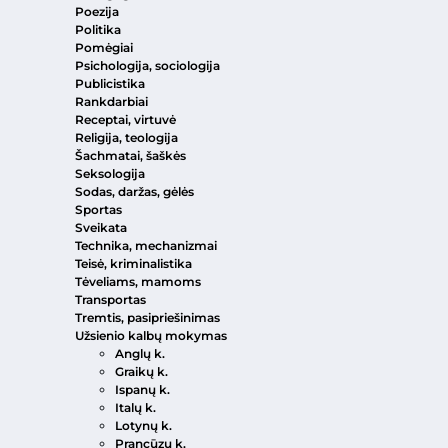
Poezija
Politika
Pomėgiai
Psichologija, sociologija
Publicistika
Rankdarbiai
Receptai, virtuvė
Religija, teologija
Šachmatai, šaškės
Seksologija
Sodas, daržas, gėlės
Sportas
Sveikata
Technika, mechanizmai
Teisė, kriminalistika
Tėveliams, mamoms
Transportas
Tremtis, pasipriešinimas
Užsienio kalbų mokymas
Anglų k.
Graikų k.
Ispanų k.
Italų k.
Lotynų k.
Prancūzų k.