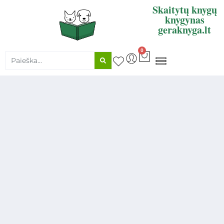
Skaitytų knygų
knygynas
geraknyga.lt
0
KNYGŲ SUPIRKIMAS