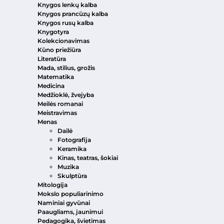
Knygos lenkų kalba
Knygos prancūzų kalba
Knygos rusų kalba
Knygotyra
Kolekcionavimas
Kūno priežiūra
Literatūra
Mada, stilius, grožis
Matematika
Medicina
Medžioklė, žvejyba
Meilės romanai
Meistravimas
Menas
Dailė
Fotografija
Keramika
Kinas, teatras, šokiai
Muzika
Skulptūra
Mitologija
Mokslo populiarinimo
Naminiai gyvūnai
Paaugliams, jaunimui
Pedagogika, švietimas