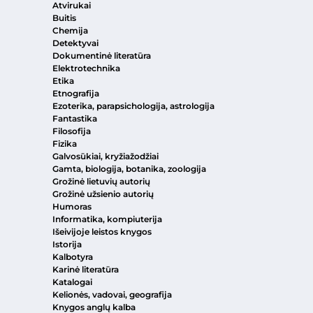
Atvirukai
Buitis
Chemija
Detektyvai
Dokumentinė literatūra
Elektrotechnika
Etika
Etnografija
Ezoterika, parapsichologija, astrologija
Fantastika
Filosofija
Fizika
Galvosūkiai, kryžiažodžiai
Gamta, biologija, botanika, zoologija
Grožinė lietuvių autorių
Grožinė užsienio autorių
Humoras
Informatika, kompiuterija
Išeivijoje leistos knygos
Istorija
Kalbotyra
Karinė literatūra
Katalogai
Kelionės, vadovai, geografija
Knygos anglų kalba