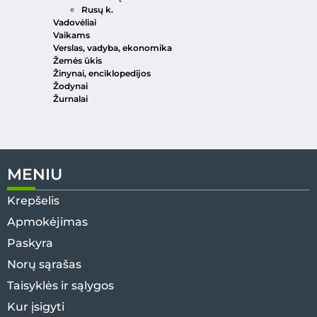
Rusų k.
Vadovėliai
Vaikams
Verslas, vadyba, ekonomika
Žemės ūkis
Žinynai, enciklopedijos
Žodynai
Žurnalai
MENIU
Krepšelis
Apmokėjimas
Paskyra
Norų sąrašas
Taisyklės ir sąlygos
Kur įsigyti