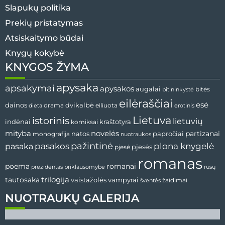
Slapukų politika
Prekių pristatymas
Atsiskaitymo būdai
Knygų kokybė
KNYGOS ŽYMA
apysaka
apsakymai
apysakos
augalai
bitės
bitininkystė
eilėraščiai
esė
dvikalbė
dainos
drama
dieta
eiliuota
erotinis
Lietuva
istorinis
lietuvių
indėnai
komiksai
kraštotyra
mityba
novelės
partizanai
natos
papročiai
monografija
nuotraukos
pažintinė
pasaka
pasakos
plona knygelė
pjesės
pjesė
romanas
romanai
poema
prezidentas
priklausomybė
rusų
tautosaka
trilogija
vaistažolės
vampyrai
žaidimai
šventės
NUOTRAUKŲ GALERIJA