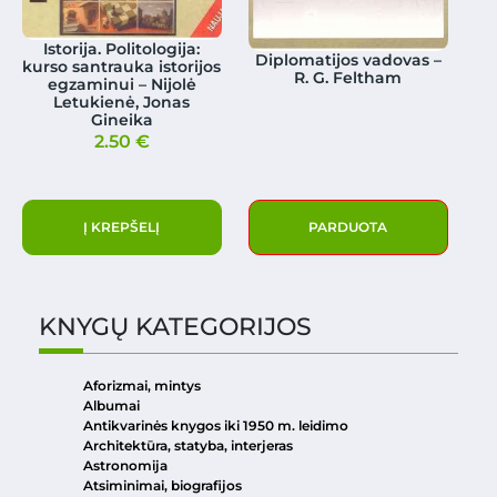
Istorija. Politologija:
Diplomatijos vadovas –
kurso santrauka istorijos
R. G. Feltham
egzaminui – Nijolė
Letukienė, Jonas
Gineika
2.50
€
Į KREPŠELĮ
PARDUOTA
KNYGŲ KATEGORIJOS
Aforizmai, mintys
Albumai
Antikvarinės knygos iki 1950 m. leidimo
Architektūra, statyba, interjeras
Astronomija
Atsiminimai, biografijos