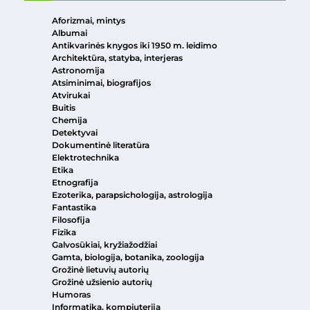
Aforizmai, mintys
Albumai
Antikvarinės knygos iki 1950 m. leidimo
Architektūra, statyba, interjeras
Astronomija
Atsiminimai, biografijos
Atvirukai
Buitis
Chemija
Detektyvai
Dokumentinė literatūra
Elektrotechnika
Etika
Etnografija
Ezoterika, parapsichologija, astrologija
Fantastika
Filosofija
Fizika
Galvosūkiai, kryžiažodžiai
Gamta, biologija, botanika, zoologija
Grožinė lietuvių autorių
Grožinė užsienio autorių
Humoras
Informatika, kompiuterija