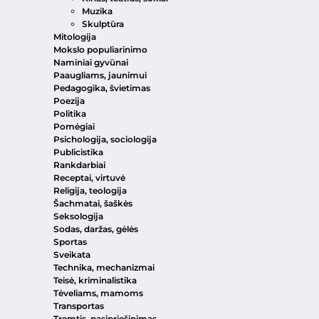
Muzika
Skulptūra
Mitologija
Mokslo populiarinimo
Naminiai gyvūnai
Paaugliams, jaunimui
Pedagogika, švietimas
Poezija
Politika
Pomėgiai
Psichologija, sociologija
Publicistika
Rankdarbiai
Receptai, virtuvė
Religija, teologija
Šachmatai, šaškės
Seksologija
Sodas, daržas, gėlės
Sportas
Sveikata
Technika, mechanizmai
Teisė, kriminalistika
Tėveliams, mamoms
Transportas
Tremtis, pasipriešinimas