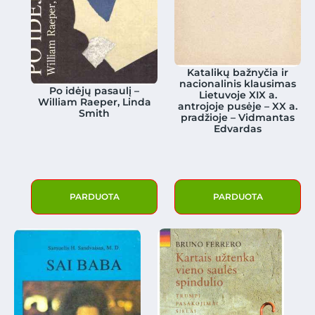
Katalikų bažnyčia ir
nacionalinis klausimas
Po idėjų pasaulį –
Lietuvoje XIX a.
William Raeper, Linda
antrojoje pusėje – XX a.
Smith
pradžioje – Vidmantas
Edvardas
PARDUOTA
PARDUOTA