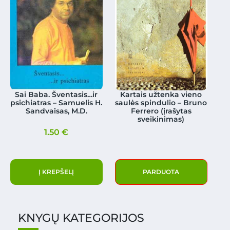
Sai Baba. Šventasis…ir
Kartais užtenka vieno
psichiatras – Samuelis H.
saulės spindulio – Bruno
Sandvaisas, M.D.
Ferrero (įrašytas
sveikinimas)
1.50
€
Į KREPŠELĮ
PARDUOTA
KNYGŲ KATEGORIJOS