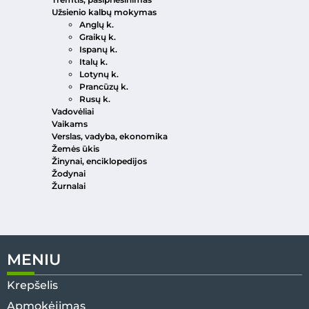
Užsienio kalbų mokymas
Anglų k.
Graikų k.
Ispanų k.
Italų k.
Lotynų k.
Prancūzų k.
Rusų k.
Vadovėliai
Vaikams
Verslas, vadyba, ekonomika
Žemės ūkis
Žinynai, enciklopedijos
Žodynai
Žurnalai
MENIU
Krepšelis
Apmokėjimas