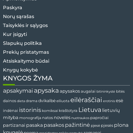
Paskyra
Norų sąrašas
Taisyklės ir sąlygos
Kur įsigyti
Slapukų politika
Prekių pristatymas
Atsiskaitymo būdai
Knygų kokybė
KNYGOS ŽYMA
apysaka
apsakymai
apysakos
augalai
bitininkystė
bitės
eilėraščiai
esė
dainos
dvikalbė
drama
dieta
eiliuota
erotinis
Lietuva
istorinis
lietuvių
indėnai
komiksai
kraštotyra
mityba
novelės
natos
papročiai
monografija
nuotraukos
pažintinė
pasaka
pasakos
plona
partizanai
pjesės
pjesė
knygelė
poema
romanai