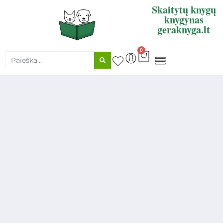
Skaitytų knygų
knygynas
geraknyga.lt
0
KNYGŲ SUPIRKIMAS