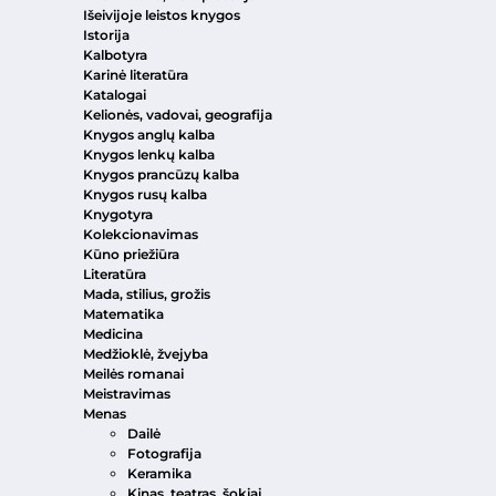
Išeivijoje leistos knygos
Istorija
Kalbotyra
Karinė literatūra
Katalogai
Kelionės, vadovai, geografija
Knygos anglų kalba
Knygos lenkų kalba
Knygos prancūzų kalba
Knygos rusų kalba
Knygotyra
Kolekcionavimas
Kūno priežiūra
Literatūra
Mada, stilius, grožis
Matematika
Medicina
Medžioklė, žvejyba
Meilės romanai
Meistravimas
Menas
Dailė
Fotografija
Keramika
Kinas, teatras, šokiai