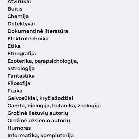
Atvirukai
Buitis
Chemija
Detektyvai
Dokumentinė literatūra
Elektrotechnika
Etika
Etnografija
Ezoterika, parapsichologija,
astrologija
Fantastika
Filosofija
Fizika
Galvosūkiai, kryžiažodžiai
Gamta, biologija, botanika, zoologija
Grožinė lietuvių autorių
Grožinė užsienio autorių
Humoras
Informatika, kompiuterija