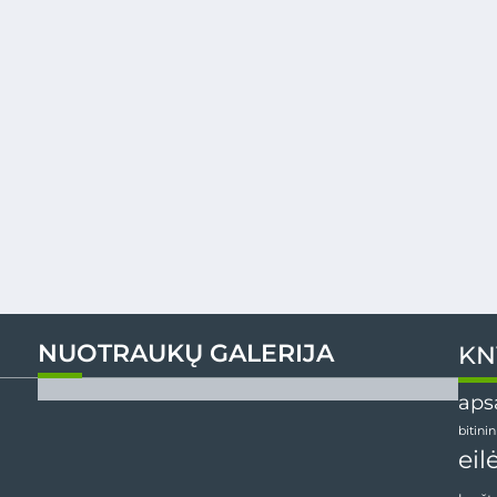
NUOTRAUKŲ GALERIJA
KN
aps
bitini
eil