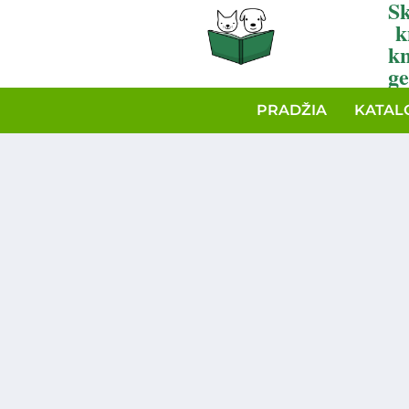
Sk
k
k
ge
PRADŽIA
KATAL