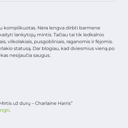
au komplikuotas. Nėra lengva dirbti barmene
tyti lankytojų mintis. Tačiau tai tik ledkalnio
is, vilkolakiais, pusgobliniais, raganomis ir fėjomis.
rlakio statusą. Dar blogiau, kad dviesmius vieną po
ekas nesijaučia saugus.
irtis už durų – Charlaine Harris”
ungti
.