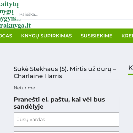
aitytų
nygų
nygynas
raknyga.lt
OGAS
KNYGŲ SUPIRKIMAS
SUSISIEKIME
KRE
K
Sukė Stekhaus (5). Mirtis už durų –
Charlaine Harris
Neturime
Pranešti el. paštu, kai vėl bus
sandėlyje