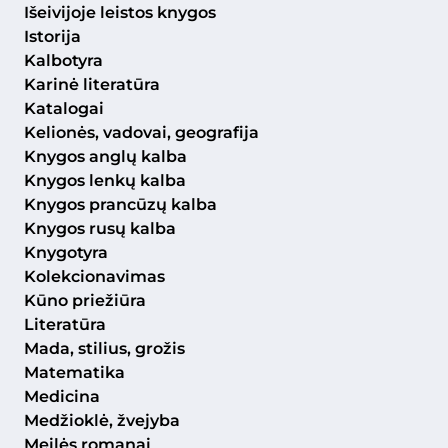
Išeivijoje leistos knygos
Istorija
Kalbotyra
Karinė literatūra
Katalogai
Kelionės, vadovai, geografija
Knygos anglų kalba
Knygos lenkų kalba
Knygos prancūzų kalba
Knygos rusų kalba
Knygotyra
Kolekcionavimas
Kūno priežiūra
Literatūra
Mada, stilius, grožis
Matematika
Medicina
Medžioklė, žvejyba
Meilės romanai