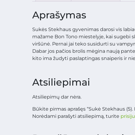
Aprašymas
Sukės Stekhaus gyvenimas darosi vis labi
mažame Bon Tono miestelyje, kai sugebi skai
viršūnė. Pernai jai teko susidurti su vampyra
Dabar jos pačios brolis mėgina naują pante
kito ima žudyti paslaptingas snaiperis ir ni
Atsiliepimai
Atsiliepimų dar nėra.
Būkite pirmas aprašęs “Sukė Stekhaus (5). M
Norėdami parašyti atsiliepimą, turite
prisij