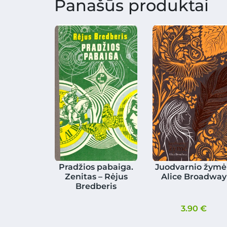
Panašūs produktai
Pradžios pabaiga.
Juodvarnio žymė
Zenitas – Rėjus
Alice Broadway
Bredberis
3.90
€