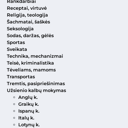
Rankdarbiai
Receptai, virtuvė
Religija, teologija
Šachmatai, šaškės
Seksologija
Sodas, daržas, gėlės
Sportas
Sveikata
Technika, mechanizmai
Teisė, kriminalistika
Tėveliams, mamoms
Transportas
Tremtis, pasipriešinimas
Užsienio kalbų mokymas
Anglų k.
Graikų k.
Ispanų k.
Italų k.
Lotynų k.