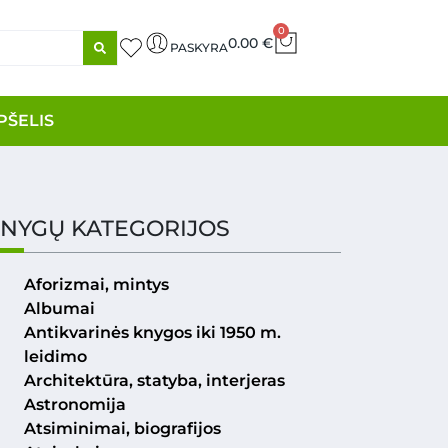
0
0.00
€
PASKYRA
PŠELIS
NYGŲ KATEGORIJOS
Aforizmai, mintys
Albumai
Antikvarinės knygos iki 1950 m.
leidimo
Architektūra, statyba, interjeras
Astronomija
Atsiminimai, biografijos