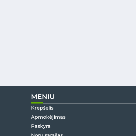
MENIU
Krepšelis
Apmokėjimas
Paskyra
Norų sąrašas