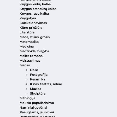
Knygos lenkų kalba
Knygos prancūzų kalba
Knygos rusų kalba
Knygotyra
Kolekcionavimas
Kūno priežiūra
Literatūra
Mada, stilius, grožis
Matematika
Medicina
Medžioklė, žvejyba
Meilės romanai
Meistravimas
Menas
Dailė
Fotografija
Keramika
Kinas, teatras, šokiai
Muzika
Skulptūra
Mitologija
Mokslo populiarinimo
Naminiai gyvūnai
Paaugliams, jaunimui
Pedagogika, švietimas