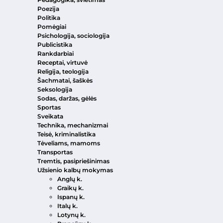
Poezija
Politika
Pomėgiai
Psichologija, sociologija
Publicistika
Rankdarbiai
Receptai, virtuvė
Religija, teologija
Šachmatai, šaškės
Seksologija
Sodas, daržas, gėlės
Sportas
Sveikata
Technika, mechanizmai
Teisė, kriminalistika
Tėveliams, mamoms
Transportas
Tremtis, pasipriešinimas
Užsienio kalbų mokymas
Anglų k.
Graikų k.
Ispanų k.
Italų k.
Lotynų k.