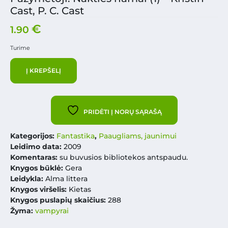
Cast, P. C. Cast
€
1.90
Turime
Į KREPŠELĮ
PRIDĖTI Į NORŲ SĄRAŠĄ
Kategorijos:
Fantastika
,
Paaugliams, jaunimui
Leidimo data:
2009
Komentaras:
su buvusios bibliotekos antspaudu.
Knygos būklė:
Gera
Leidykla:
Alma littera
Knygos viršelis:
Kietas
Knygos puslapių skaičius:
288
Žyma:
vampyrai