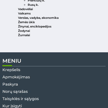
Prancūzų k.
Rusų k.
Vadovėliai
Vaikams
Verslas, vadyba, ekonomika
Žemės ūkis
Žinynai, enciklopedijos
Žodynai
Žurnalai
MENIU
Krepšelis
Apmokėjimas
Paskyra
Norų sąrašas
Taisyklės ir sąlygos
Kur įsigyti