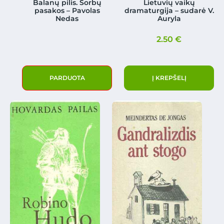
Balanų pilis. Sorbų
Lietuvių vaikų
pasakos – Pavolas
dramaturgija – sudarė V.
Nedas
Auryla
2.50
€
PARDUOTA
Į KREPŠELĮ