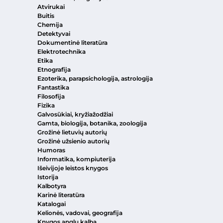
Atvirukai
Buitis
Chemija
Detektyvai
Dokumentinė literatūra
Elektrotechnika
Etika
Etnografija
Ezoterika, parapsichologija, astrologija
Fantastika
Filosofija
Fizika
Galvosūkiai, kryžiažodžiai
Gamta, biologija, botanika, zoologija
Grožinė lietuvių autorių
Grožinė užsienio autorių
Humoras
Informatika, kompiuterija
Išeivijoje leistos knygos
Istorija
Kalbotyra
Karinė literatūra
Katalogai
Kelionės, vadovai, geografija
Knygos anglų kalba