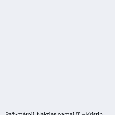
Pažymėtoji. Nakties namai (1) – Kristin