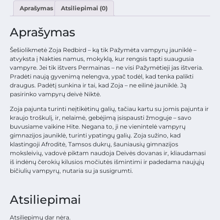
Aprašymas
Atsiliepimai (0)
Aprašymas
Šešiolikmetė Zoja Redbird – ką tik Pažymėta vampyrų jauniklė –
atvyksta į Nakties namus, mokyklą, kur rengsis tapti suaugusia
vampyre. Jei tik ištvers Permainas – ne visi Pažymėtieji jas ištveria.
Pradėti naują gyvenimą nelengva, ypač todėl, kad tenka palikti
draugus. Padėtį sunkina ir tai, kad Zoja – ne eilinė jauniklė. Ją
pasirinko vampyrų deivė Niktė.
Zoja pajunta turinti neįtikėtinų galių, tačiau kartu su jomis pajunta ir
kraujo troškulį, ir, nelaimė, gebėjimą įsispausti žmoguje – savo
buvusiame vaikine Hite. Negana to, ji ne vienintelė vampyrų
gimnazijos jauniklė, turinti ypatingų galių. Zoja sužino, kad
klastingoji Afroditė, Tamsos dukrų, šauniausių gimnazijos
moksleivių, vadovė piktam naudoja Deivės dovanas ir, kliaudamasi
iš indėnų čerokių kilusios močiutės išmintimi ir padedama naujųjų
bičiulių vampyrų, nutaria su ja susigrumti.
Atsiliepimai
Atsiliepimų dar nėra.