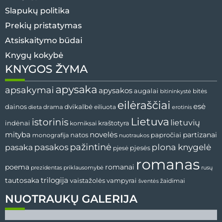
Slapukų politika
Prekių pristatymas
Atsiskaitymo būdai
Knygų kokybė
KNYGOS ŽYMA
apysaka
apsakymai
apysakos
augalai
bitės
bitininkystė
eilėraščiai
esė
dvikalbė
dainos
drama
dieta
eiliuota
erotinis
Lietuva
istorinis
lietuvių
indėnai
komiksai
kraštotyra
mityba
novelės
partizanai
natos
papročiai
monografija
nuotraukos
pažintinė
pasaka
pasakos
plona knygelė
pjesės
pjesė
romanas
romanai
poema
prezidentas
priklausomybė
rusų
tautosaka
trilogija
vaistažolės
vampyrai
žaidimai
šventės
NUOTRAUKŲ GALERIJA