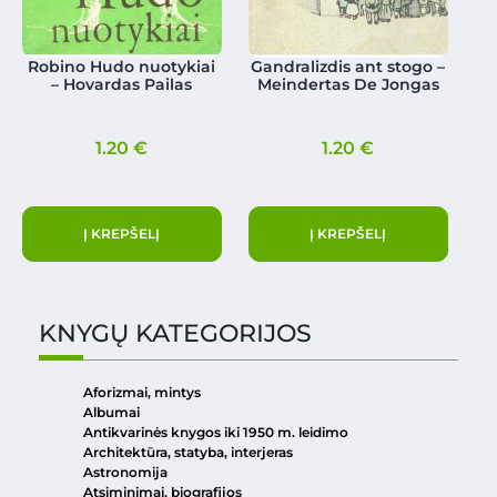
Robino Hudo nuotykiai
Gandralizdis ant stogo –
– Hovardas Pailas
Meindertas De Jongas
1.20
€
1.20
€
Į KREPŠELĮ
Į KREPŠELĮ
KNYGŲ KATEGORIJOS
Aforizmai, mintys
Albumai
Antikvarinės knygos iki 1950 m. leidimo
Architektūra, statyba, interjeras
Astronomija
Atsiminimai, biografijos