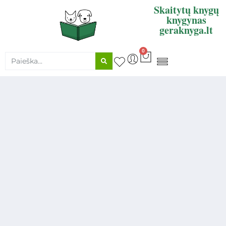
Skaitytų knygų
knygynas
geraknyga.lt
0
KNYGŲ SUPIRKIMAS