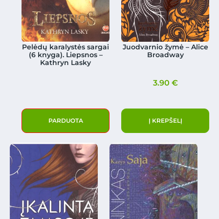
Pelėdų karalystės sargai
Juodvarnio žymė – Alice
(6 knyga). Liepsnos –
Broadway
Kathryn Lasky
3.90
€
PARDUOTA
Į KREPŠELĮ