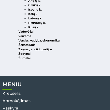
Anglų k.
Graikų k.
Ispanų k.
Italų k.
Lotynų k.
Prancūzų k.
Rusų k.
Vadovėliai
Vaikams
Verslas, vadyba, ekonomika
Žemės ūkis
Žinynai, enciklopedijos
Žodynai
Žurnalai
MENIU
Krepšelis
Apmokėjimas
Paskyra