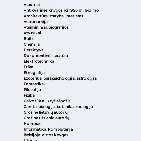
Albumai
Antikvarinės knygos iki 1950 m. leidimo
Architektūra, statyba, interjeras
Astronomija
Atsiminimai, biografijos
Atvirukai
Buitis
Chemija
Detektyvai
Dokumentinė literatūra
Elektrotechnika
Etika
Etnografija
Ezoterika, parapsichologija, astrologija
Fantastika
Filosofija
Fizika
Galvosūkiai, kryžiažodžiai
Gamta, biologija, botanika, zoologija
Grožinė lietuvių autorių
Grožinė užsienio autorių
Humoras
Informatika, kompiuterija
Išeivijoje leistos knygos
Istorija