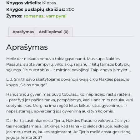
Knygos viršelis:
Kietas
Knygos puslapių skaičius:
200
Žymos:
romanas
,
vampyrai
Aprašymas
Atsiliepimai (0)
Aprašymas
Meilė dar niekada nebuvo tokia gąsdinanti. Mus supa Nakties
Pasaulis, slapta vampyrų, vilkolakių, raganų ir kitų tamsos būtybių
sąjunga. Jie nuostabūs – ir mirtinai pavojingi. Taip lengva įsimylėti…
L. J. Smith savo skaitytojams dovanoja 6-ają ciklo Nakties pasaulis
knygą „Sielos draugė“.
Hanos Snou gyvenimas buvo tobulas… kol nepradėjo rastis rašteliai
– parašyti jos pačios ranka, perspėjantys, kad Hana mirs nesulaukusi
septyniolikos. Mergina ima regėti kitus laikus, kitus gyvenimus. Ir
nepažįstamąjį, apverčiantį jos gyvenimą aukštyn kojomis.
Dar kartą susitinkame su Tjeriu, Nakties Pasaulio valdovu. Jis ir yra
tas nepažįstamasis, įsitikinęs, kad Hana – jo sielos draugė. Ieškojęs
jos metų metus, laukęs atgimstant. Ar Tjerio meilė apsaugos Haną,
jeigu jai lemta žūti?