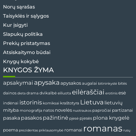
Norų sąrašas
Taisyklės ir sąlygos
Kur įsigyti
Slapukų politika
Prekių pristatymas
Atsiskaitymo būdai
Knygų kokybė
KNYGOS ŽYMA
apysaka
apsakymai
apysakos
augalai
bitės
bitininkystė
eilėraščiai
esė
dvikalbė
dainos
drama
dieta
eiliuota
erotinis
Lietuva
istorinis
lietuvių
indėnai
komiksai
kraštotyra
mityba
novelės
partizanai
natos
papročiai
monografija
nuotraukos
pažintinė
pasaka
pasakos
plona knygelė
pjesės
pjesė
romanas
romanai
poema
prezidentas
priklausomybė
rusų