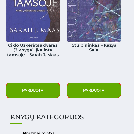
Ciklo Užkerėtas dvaras
Stulpininkas – Kazys
(2 knyga). Įkalinta
Saja
tamsoje – Sarah J. Maas
PARDUOTA
PARDUOTA
KNYGŲ KATEGORIJOS
Aforizmai, mintys