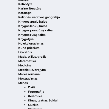
Kalbotyra
Karinė literatūra
Katalogai
Kelionės, vadovai, geografija
Knygos anglų kalba
Knygos lenkų kalba
Knygos prancūzų kalba
Knygos rusų kalba
Knygotyra
Kolekcionavimas
Kūno priežiūra
Literatūra
Mada, stilius, grožis
Matematika
Medicina
Medžioklė, žvejyba
Meilės romanai
Meistravimas
Menas
Dailė
Fotografija
Keramika
Kinas, teatras, šokiai
Muzika