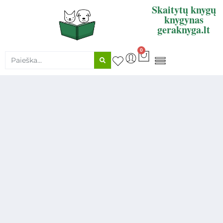
Skaitytų knygų
knygynas
geraknyga.lt
0
KNYGŲ SUPIRKIMAS