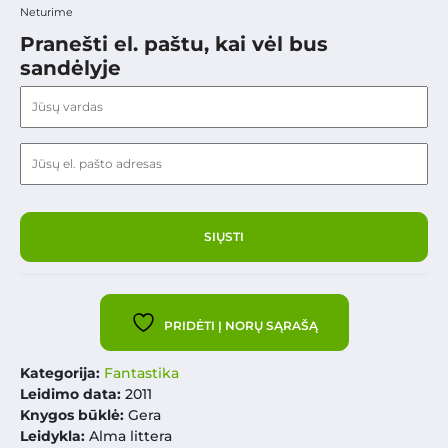
Neturime
Pranešti el. paštu, kai vėl bus
sandėlyje
PRIDĖTI Į NORŲ SĄRAŠĄ
Kategorija:
Fantastika
Leidimo data:
2011
Knygos būklė:
Gera
Leidykla:
Alma littera