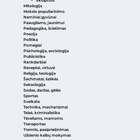
Skulptūra
Mitologija
Mokslo populiarinimo
Naminiai gyvūnai
Paaugliams, jaunimui
Pedagogika, švietimas
Poezija
Politika
Pomėgiai
Psichologija, sociologija
Publicistika
Rankdarbiai
Receptai, virtuvė
Religija, teologija
Šachmatai, šaškės
Seksologija
Sodas, daržas, gėlės
Sportas
Sveikata
Technika, mechanizmai
Teisė, kriminalistika
Tėveliams, mamoms
Transportas
Tremtis, pasipriešinimas
Užsienio kalbų mokymas