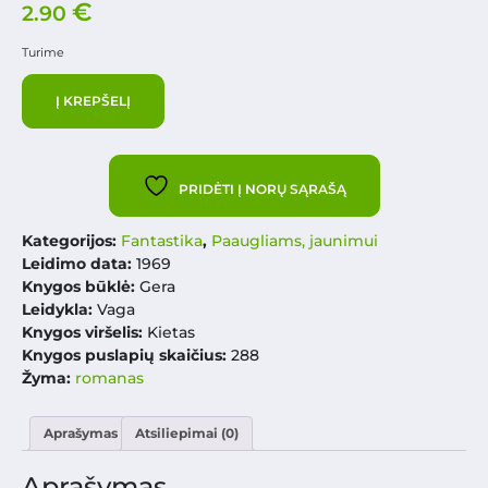
€
2.90
Turime
Į KREPŠELĮ
PRIDĖTI Į NORŲ SĄRAŠĄ
Kategorijos:
Fantastika
,
Paaugliams, jaunimui
Leidimo data:
1969
Knygos būklė:
Gera
Leidykla:
Vaga
Knygos viršelis:
Kietas
Knygos puslapių skaičius:
288
Žyma:
romanas
Aprašymas
Atsiliepimai (0)
Aprašymas