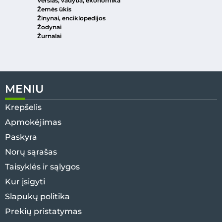
Verslas, vadyba, ekonomika
Žemės ūkis
Žinynai, enciklopedijos
Žodynai
Žurnalai
MENIU
Krepšelis
Apmokėjimas
Paskyra
Norų sąrašas
Taisyklės ir sąlygos
Kur įsigyti
Slapukų politika
Prekių pristatymas