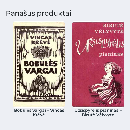
Panašūs produktai
Bobulės vargai – Vincas
Užsispyrėlis pianinas –
Krėvė
Birutė Vėlyvytė