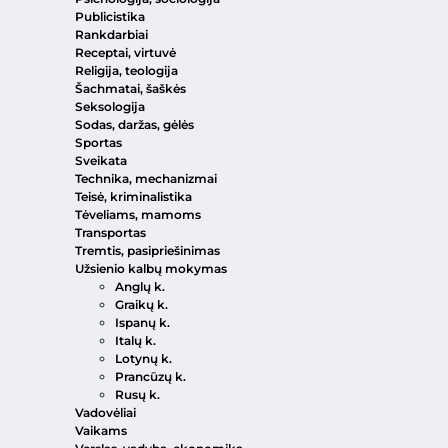
Publicistika
Rankdarbiai
Receptai, virtuvė
Religija, teologija
Šachmatai, šaškės
Seksologija
Sodas, daržas, gėlės
Sportas
Sveikata
Technika, mechanizmai
Teisė, kriminalistika
Tėveliams, mamoms
Transportas
Tremtis, pasipriešinimas
Užsienio kalbų mokymas
Anglų k.
Graikų k.
Ispanų k.
Italų k.
Lotynų k.
Prancūzų k.
Rusų k.
Vadovėliai
Vaikams