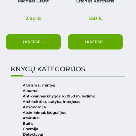
Michael Grant
Erichas Kestneris
2.90
€
1.50
€
Į KREPŠELĮ
Į KREPŠELĮ
KNYGŲ KATEGORIJOS
Aforizmai, mintys
Albumai
Antikvarinės knygos iki 1950 m. leidimo
Architektūra, statyba, interjeras
Astronomija
Atsiminimai, biografijos
Atvirukai
Buitis
Chemija
Detektyvai