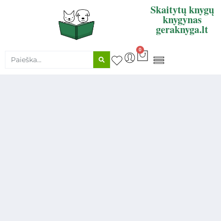
Skaitytų knygų
knygynas
geraknyga.lt
0
KNYGŲ SUPIRKIMAS