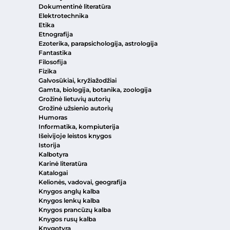
Dokumentinė literatūra
Elektrotechnika
Etika
Etnografija
Ezoterika, parapsichologija, astrologija
Fantastika
Filosofija
Fizika
Galvosūkiai, kryžiažodžiai
Gamta, biologija, botanika, zoologija
Grožinė lietuvių autorių
Grožinė užsienio autorių
Humoras
Informatika, kompiuterija
Išeivijoje leistos knygos
Istorija
Kalbotyra
Karinė literatūra
Katalogai
Kelionės, vadovai, geografija
Knygos anglų kalba
Knygos lenkų kalba
Knygos prancūzų kalba
Knygos rusų kalba
Knygotyra