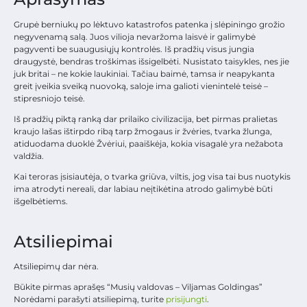
Grupė berniukų po lėktuvo katastrofos patenka į slėpiningo grožio
negyvenamą salą. Juos vilioja nevaržoma laisvė ir galimybė
pagyventi be suaugusiųjų kontrolės. Iš pradžių visus jungia
draugystė, bendras troškimas išsigelbėti. Nusistato taisykles, nes jie
juk britai – ne kokie laukiniai. Tačiau baimė, tamsa ir neapykanta
greit įveikia sveiką nuovoką, saloje ima galioti vienintelė teisė –
stipresniojo teisė.
Iš pradžių piktą ranką dar prilaiko civilizacija, bet pirmas pralietas
kraujo lašas ištirpdo ribą tarp žmogaus ir žvėries, tvarka žlunga,
atiduodama duoklė Žvėriui, paaiškėja, kokia visagalė yra nežabota
valdžia.
Kai teroras įsisiautėja, o tvarka griūva, viltis, jog visa tai bus nuotykis
ima atrodyti nereali, dar labiau neįtikėtina atrodo galimybė būti
išgelbėtiems.
Atsiliepimai
Atsiliepimų dar nėra.
Būkite pirmas aprašęs “Musių valdovas – Viljamas Goldingas”
Norėdami parašyti atsiliepimą, turite
prisijungti
.