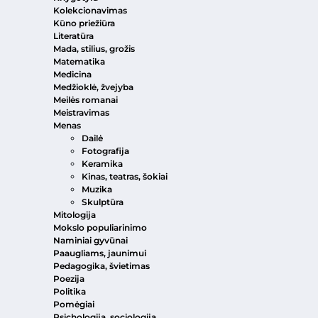
Kolekcionavimas
Kūno priežiūra
Literatūra
Mada, stilius, grožis
Matematika
Medicina
Medžioklė, žvejyba
Meilės romanai
Meistravimas
Menas
Dailė
Fotografija
Keramika
Kinas, teatras, šokiai
Muzika
Skulptūra
Mitologija
Mokslo populiarinimo
Naminiai gyvūnai
Paaugliams, jaunimui
Pedagogika, švietimas
Poezija
Politika
Pomėgiai
Psichologija, sociologija