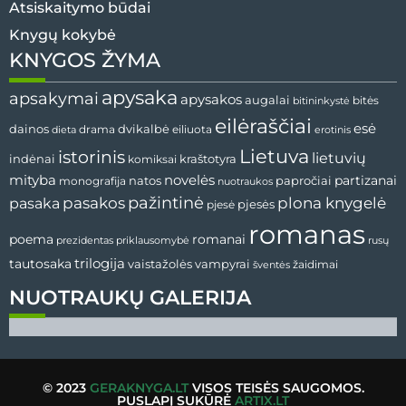
Atsiskaitymo būdai
Knygų kokybė
KNYGOS ŽYMA
apysaka
apsakymai
apysakos
augalai
bitės
bitininkystė
eilėraščiai
esė
dvikalbė
dainos
drama
dieta
eiliuota
erotinis
Lietuva
istorinis
lietuvių
indėnai
komiksai
kraštotyra
mityba
novelės
partizanai
natos
papročiai
monografija
nuotraukos
pažintinė
pasaka
pasakos
plona knygelė
pjesės
pjesė
romanas
romanai
poema
prezidentas
priklausomybė
rusų
tautosaka
trilogija
vaistažolės
vampyrai
žaidimai
šventės
NUOTRAUKŲ GALERIJA
© 2023
GERAKNYGA.LT
VISOS TEISĖS SAUGOMOS.
PUSLAPĮ SUKŪRĖ
ARTIX.LT