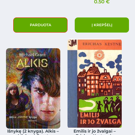
0.50
€
PARDUOTA
Į KREPŠELĮ
Išnykę (2 knyga). Alkis –
Emilis ir jo žvalgai –