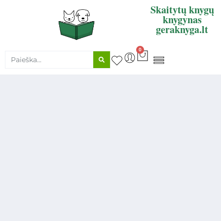
Skaitytų knygų
knygynas
geraknyga.lt
0
KNYGŲ SUPIRKIMAS