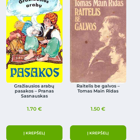
Gražiausios arabų
Raitelis be galvos –
pasakos – Pranas
Tomas Main Ridas
Sasnauskas
1.70
€
1.50
€
Į KREPŠELĮ
Į KREPŠELĮ