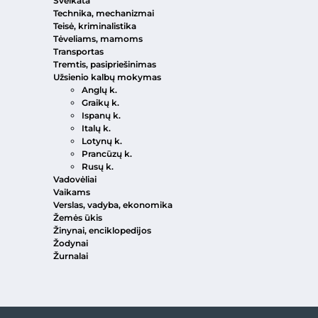
Sveikata
Technika, mechanizmai
Teisė, kriminalistika
Tėveliams, mamoms
Transportas
Tremtis, pasipriešinimas
Užsienio kalbų mokymas
Anglų k.
Graikų k.
Ispanų k.
Italų k.
Lotynų k.
Prancūzų k.
Rusų k.
Vadovėliai
Vaikams
Verslas, vadyba, ekonomika
Žemės ūkis
Žinynai, enciklopedijos
Žodynai
Žurnalai