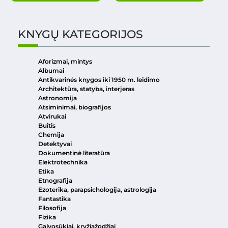
KNYGŲ KATEGORIJOS
Aforizmai, mintys
Albumai
Antikvarinės knygos iki 1950 m. leidimo
Architektūra, statyba, interjeras
Astronomija
Atsiminimai, biografijos
Atvirukai
Buitis
Chemija
Detektyvai
Dokumentinė literatūra
Elektrotechnika
Etika
Etnografija
Ezoterika, parapsichologija, astrologija
Fantastika
Filosofija
Fizika
Galvosūkiai, kryžiažodžiai