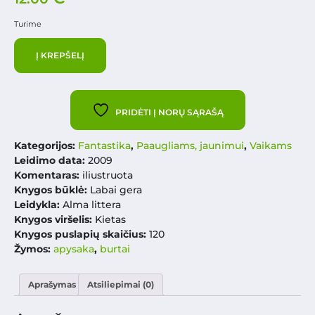
Turime
Į KREPŠELĮ
PRIDĖTI Į NORŲ SĄRAŠĄ
Kategorijos:
Fantastika
,
Paaugliams, jaunimui
,
Vaikams
Leidimo data:
2009
Komentaras:
iliustruota
Knygos būklė:
Labai gera
Leidykla:
Alma littera
Knygos viršelis:
Kietas
Knygos puslapių skaičius:
120
Žymos:
apysaka
,
burtai
Aprašymas
Atsiliepimai (0)