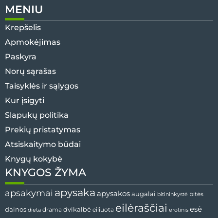
MENIU
Krepšelis
Apmokėjimas
Paskyra
Norų sąrašas
Taisyklės ir sąlygos
Kur įsigyti
Slapukų politika
Prekių pristatymas
Atsiskaitymo būdai
Knygų kokybė
KNYGOS ŽYMA
apysaka
apsakymai
apysakos
augalai
bitės
bitininkystė
eilėraščiai
esė
dvikalbė
dainos
drama
dieta
eiliuota
erotinis