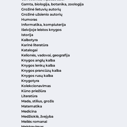
Gamta, biologija, botanika, zoologija
Grožinė lietuvių autorių
Grožinė užsienio autorių
Humoras
Informatika, kompiuterija
Išeivijoje leistos knygos
Istorija
Kalbotyra
Karinė literatūra
Katalogai
Kelionės, vadovai, geografija
Knygos anglų kalba
Knygos lenkų kalba
Knygos prancūzų kalba
Knygos rusų kalba
Knygotyra
Kolekcionavimas
Kūno priežiūra
Literatūra
Mada, stilius, grožis
Matematika
Medicina
Medžioklė, žvejyba
Meilės romanai
Meistravimas