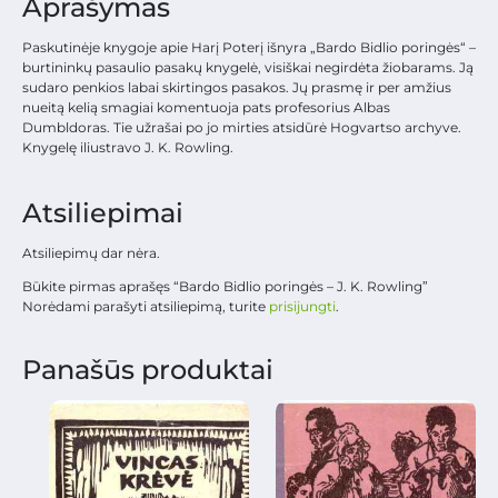
Aprašymas
Paskutinėje knygoje apie Harį Poterį išnyra „Bardo Bidlio poringės“ –
burtininkų pasaulio pasakų knygelė, visiškai negirdėta žiobarams. Ją
sudaro penkios labai skirtingos pasakos. Jų prasmę ir per amžius
nueitą kelią smagiai komentuoja pats profesorius Albas
Dumbldoras. Tie užrašai po jo mirties atsidūrė Hogvartso archyve.
Knygelę iliustravo J. K. Rowling.
Atsiliepimai
Atsiliepimų dar nėra.
Būkite pirmas aprašęs “Bardo Bidlio poringės – J. K. Rowling”
Norėdami parašyti atsiliepimą, turite
prisijungti
.
Panašūs produktai