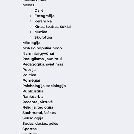
Menas
Dailė
Fotografija
Keramika
Kinas, teatras, šokiai
Muzika
Skulptūra
Mitologija
Mokslo populiarinimo
Naminiai gyvūnai
Paaugliams, jaunimui
Pedagogika, švietimas
Poezija
Politika
Pomėgiai
Psichologija, sociologija
Publicistika
Rankdarbiai
Receptai, virtuvė
Religija, teologija
Šachmatai, šaškės
Seksologija
Sodas, daržas, gėlės
Sportas