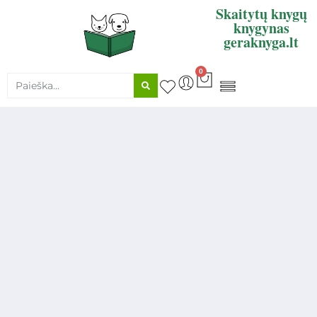
Skaitytų knygų
knygynas
geraknyga.lt
0
KNYGŲ SUPIRKIMAS