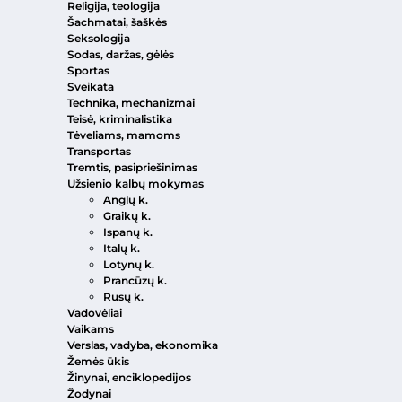
Religija, teologija
Šachmatai, šaškės
Seksologija
Sodas, daržas, gėlės
Sportas
Sveikata
Technika, mechanizmai
Teisė, kriminalistika
Tėveliams, mamoms
Transportas
Tremtis, pasipriešinimas
Užsienio kalbų mokymas
Anglų k.
Graikų k.
Ispanų k.
Italų k.
Lotynų k.
Prancūzų k.
Rusų k.
Vadovėliai
Vaikams
Verslas, vadyba, ekonomika
Žemės ūkis
Žinynai, enciklopedijos
Žodynai