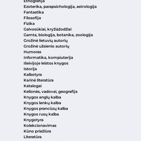
Etnografija
Ezoterika, parapsichologija, astrologija
Fantastika
Filosofija
Fizika
Galvosūkiai, kryžiažodžiai
Gamta, biologija, botanika, zoologija
Grožinė lietuvių autorių
Grožinė užsienio autorių
Humoras
Informatika, kompiuterija
Išeivijoje leistos knygos
Istorija
Kalbotyra
Karinė literatūra
Katalogai
Kelionės, vadovai, geografija
Knygos anglų kalba
Knygos lenkų kalba
Knygos prancūzų kalba
Knygos rusų kalba
Knygotyra
Kolekcionavimas
Kūno priežiūra
Literatūra