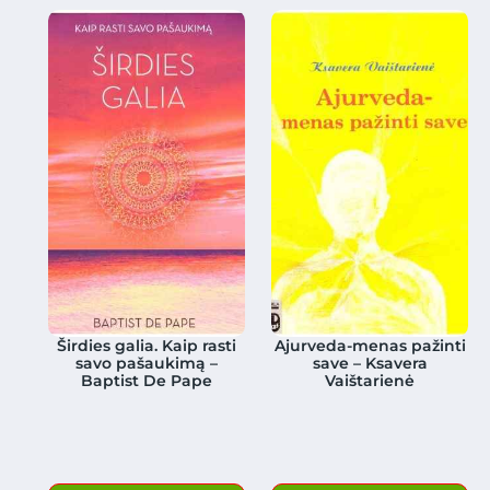
Širdies galia. Kaip rasti
Ajurveda-menas pažinti
savo pašaukimą –
save – Ksavera
Baptist De Pape
Vaištarienė