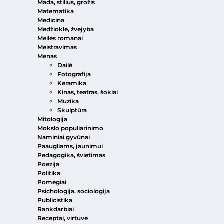
Mada, stilius, grožis
Matematika
Medicina
Medžioklė, žvejyba
Meilės romanai
Meistravimas
Menas
Dailė
Fotografija
Keramika
Kinas, teatras, šokiai
Muzika
Skulptūra
Mitologija
Mokslo populiarinimo
Naminiai gyvūnai
Paaugliams, jaunimui
Pedagogika, švietimas
Poezija
Politika
Pomėgiai
Psichologija, sociologija
Publicistika
Rankdarbiai
Receptai, virtuvė