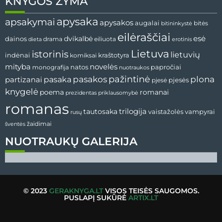
KNYGOS ŽYMA
apysaka
apsakymai
apysakos
augalai
bitininkystė
bitės
eilėraščiai
esė
dainos
dvikalbė
drama
dieta
eiliuota
erotinis
Lietuva
istorinis
lietuvių
indėnai
komiksai
kraštotyra
mityba
novelės
natos
papročiai
monografija
nuotraukos
pažintinė
pasaka
pasakos
plona
partizanai
pjesės
pjesė
knygelė
poema
romanai
prezidentas
priklausomybė
romanas
tautosaka
trilogija
vaistažolės
vampyrai
rusų
žaidimai
šventės
NUOTRAUKŲ GALERIJA
© 2023
GERAKNYGA.LT
VISOS TEISĖS SAUGOMOS.
PUSLAPĮ SUKŪRĖ
ARTIX.LT