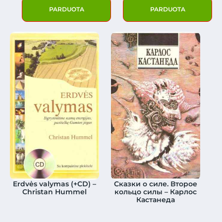
PARDUOTA
PARDUOTA
Erdvės valymas (+CD) –
Сказки о силе. Второе
Christan Hummel
кольцо силы – Карлос
Кастанеда