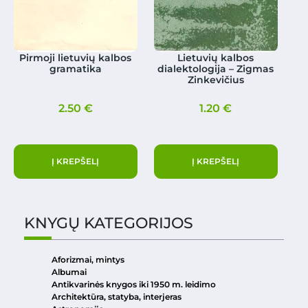
Pirmoji lietuvių kalbos
Lietuvių kalbos
gramatika
dialektologija – Zigmas
Zinkevičius
2.50
€
1.20
€
Į KREPŠELĮ
Į KREPŠELĮ
KNYGŲ KATEGORIJOS
Aforizmai, mintys
Albumai
Antikvarinės knygos iki 1950 m. leidimo
Architektūra, statyba, interjeras