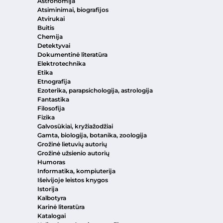
Astronomija
Atsiminimai, biografijos
Atvirukai
Buitis
Chemija
Detektyvai
Dokumentinė literatūra
Elektrotechnika
Etika
Etnografija
Ezoterika, parapsichologija, astrologija
Fantastika
Filosofija
Fizika
Galvosūkiai, kryžiažodžiai
Gamta, biologija, botanika, zoologija
Grožinė lietuvių autorių
Grožinė užsienio autorių
Humoras
Informatika, kompiuterija
Išeivijoje leistos knygos
Istorija
Kalbotyra
Karinė literatūra
Katalogai