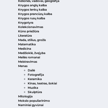
Kelionės, vadovai, geografija
Knygos anglų kalba
Knygos lenkų kalba
Knygos prancūzų kalba
Knygos rusų kalba
Knygotyra
Kolekcionavimas
Kūno priežiūra
Literatūra
Mada, stilius, grožis
Matematika
Medicina
Medžioklė, žvejyba
Meilės romanai
Meistravimas
Menas
Dailė
Fotografija
Keramika
Kinas, teatras, šokiai
Muzika
Skulptūra
Mitologija
Mokslo populiarinimo
Naminiai gyvūnai