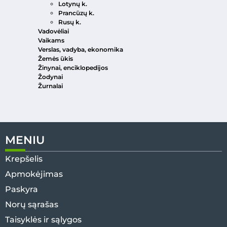
Lotynų k.
Prancūzų k.
Rusų k.
Vadovėliai
Vaikams
Verslas, vadyba, ekonomika
Žemės ūkis
Žinynai, enciklopedijos
Žodynai
Žurnalai
MENIU
Krepšelis
Apmokėjimas
Paskyra
Norų sąrašas
Taisyklės ir sąlygos