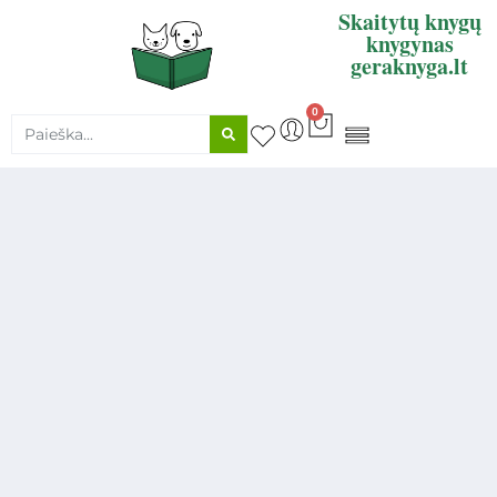
Skaitytų knygų
knygynas
geraknyga.lt
0
KNYGŲ SUPIRKIMAS