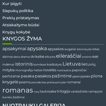
Kur įsigyti
Slapukų politika
Prekių pristatymas
Atsiskaitymo būdai
Knygų kokybė
KNYGOS ŽYMA
apysaka
apsakymai
apysakos
augalai
bitininkystė
bitės
eilėraščiai
esė
dainos
dvikalbė
drama
dieta
eiliuota
erotinis
Lietuva
istorinis
lietuvių
indėnai
komiksai
kraštotyra
mityba
novelės
natos
papročiai
monografija
nuotraukos
pažintinė
pasaka
pasakos
plona
partizanai
pjesės
pjesė
knygelė
poema
romanai
prezidentas
priklausomybė
romanas
tautosaka
trilogija
vaistažolės
vampyrai
rusų
žaidimai
šventės
NUOTRAUKŲ GALERIJA