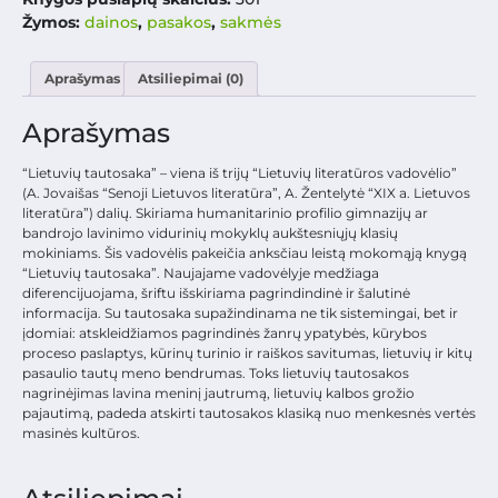
Žymos:
dainos
,
pasakos
,
sakmės
Aprašymas
Atsiliepimai (0)
Aprašymas
“Lietuvių tautosaka” – viena iš trijų “Lietuvių literatūros vadovėlio”
(A. Jovaišas “Senoji Lietuvos literatūra”, A. Žentelytė “XIX a. Lietuvos
literatūra”) dalių. Skiriama humanitarinio profilio gimnazijų ar
bandrojo lavinimo vidurinių mokyklų aukštesniųjų klasių
mokiniams. Šis vadovėlis pakeičia anksčiau leistą mokomąją knygą
“Lietuvių tautosaka”. Naujajame vadovėlyje medžiaga
diferencijuojama, šriftu išskiriama pagrindindinė ir šalutinė
informacija. Su tautosaka supažindinama ne tik sistemingai, bet ir
įdomiai: atskleidžiamos pagrindinės žanrų ypatybės, kūrybos
proceso paslaptys, kūrinų turinio ir raiškos savitumas, lietuvių ir kitų
pasaulio tautų meno bendrumas. Toks lietuvių tautosakos
nagrinėjimas lavina meninį jautrumą, lietuvių kalbos grožio
pajautimą, padeda atskirti tautosakos klasiką nuo menkesnės vertės
masinės kultūros.