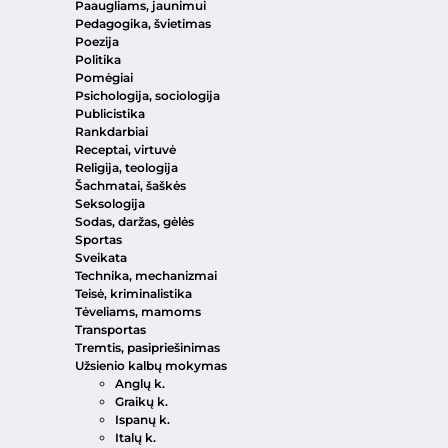
Paaugliams, jaunimui
Pedagogika, švietimas
Poezija
Politika
Pomėgiai
Psichologija, sociologija
Publicistika
Rankdarbiai
Receptai, virtuvė
Religija, teologija
Šachmatai, šaškės
Seksologija
Sodas, daržas, gėlės
Sportas
Sveikata
Technika, mechanizmai
Teisė, kriminalistika
Tėveliams, mamoms
Transportas
Tremtis, pasipriešinimas
Užsienio kalbų mokymas
Anglų k.
Graikų k.
Ispanų k.
Italų k.