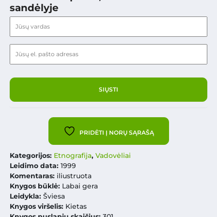
sandėlyje
PRIDĖTI Į NORŲ SĄRAŠĄ
Kategorijos:
Etnografija
,
Vadovėliai
Leidimo data:
1999
Komentaras:
iliustruota
Knygos būklė:
Labai gera
Leidykla:
Šviesa
Knygos viršelis:
Kietas
Knygos puslapių skaičius:
301