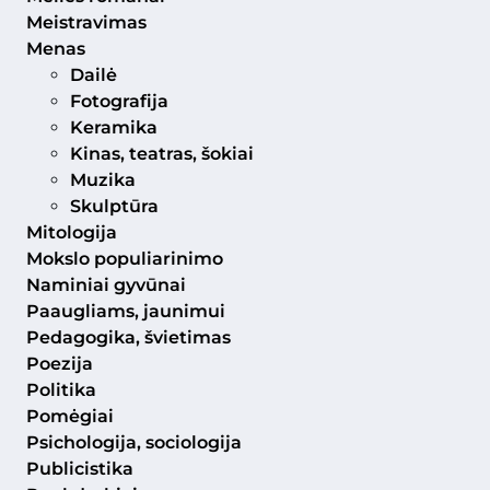
Meistravimas
Menas
Dailė
Fotografija
Keramika
Kinas, teatras, šokiai
Muzika
Skulptūra
Mitologija
Mokslo populiarinimo
Naminiai gyvūnai
Paaugliams, jaunimui
Pedagogika, švietimas
Poezija
Politika
Pomėgiai
Psichologija, sociologija
Publicistika