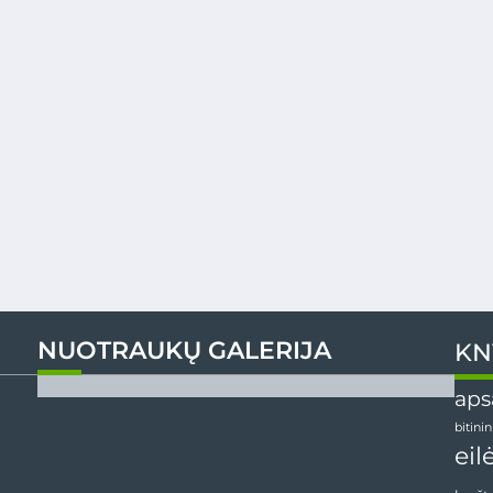
NUOTRAUKŲ GALERIJA
KN
aps
bitini
eil