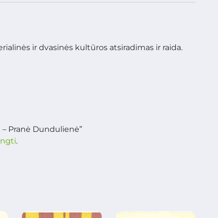
alinės ir dvasinės kultūros atsiradimas ir raida.
a – Pranė Dundulienė”
ungti
.