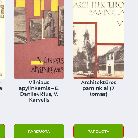
 –
Vilniaus
Architektūros
a
apylinkėmis – E.
paminklai (7
Danilevičius, V.
tomas)
Karvelis
PARDUOTA
PARDUOTA