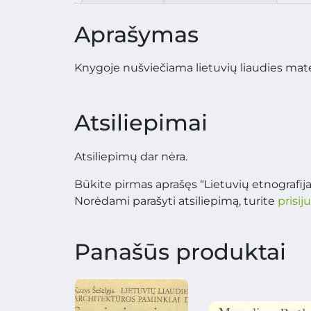
Aprašymas
Knygoje nušviečiama lietuvių liaudies materi
Atsiliepimai
Atsiliepimų dar nėra.
Būkite pirmas aprašęs “Lietuvių etnografij
Norėdami parašyti atsiliepimą, turite
prisij
Panašūs produktai