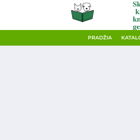
Sk
k
k
ge
PRADŽIA
KATAL