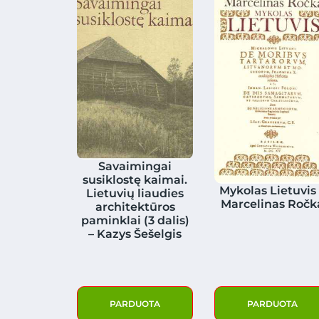
Savaimingai
susiklostę kaimai.
Mykolas Lietuvis
Lietuvių liaudies
Marcelinas Ročk
architektūros
paminklai (3 dalis)
– Kazys Šešelgis
PARDUOTA
PARDUOTA