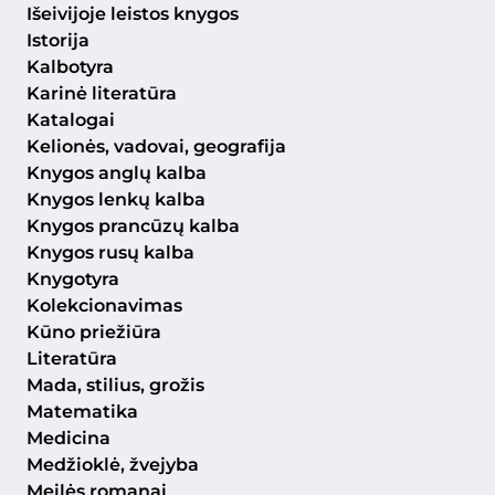
Išeivijoje leistos knygos
Istorija
Kalbotyra
Karinė literatūra
Katalogai
Kelionės, vadovai, geografija
Knygos anglų kalba
Knygos lenkų kalba
Knygos prancūzų kalba
Knygos rusų kalba
Knygotyra
Kolekcionavimas
Kūno priežiūra
Literatūra
Mada, stilius, grožis
Matematika
Medicina
Medžioklė, žvejyba
Meilės romanai