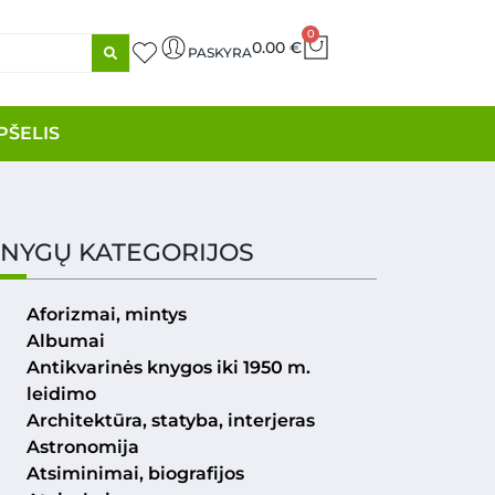
0
0.00
€
PASKYRA
PŠELIS
NYGŲ KATEGORIJOS
Aforizmai, mintys
Albumai
Antikvarinės knygos iki 1950 m.
leidimo
Architektūra, statyba, interjeras
Astronomija
Atsiminimai, biografijos