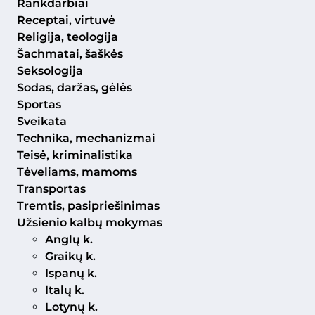
Rankdarbiai
Receptai, virtuvė
Religija, teologija
Šachmatai, šaškės
Seksologija
Sodas, daržas, gėlės
Sportas
Sveikata
Technika, mechanizmai
Teisė, kriminalistika
Tėveliams, mamoms
Transportas
Tremtis, pasipriešinimas
Užsienio kalbų mokymas
Anglų k.
Graikų k.
Ispanų k.
Italų k.
Lotynų k.