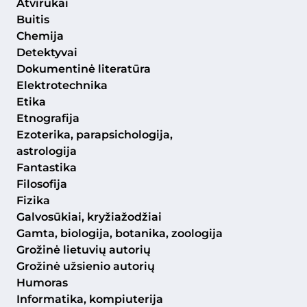
Atvirukai
Buitis
Chemija
Detektyvai
Dokumentinė literatūra
Elektrotechnika
Etika
Etnografija
Ezoterika, parapsichologija,
astrologija
Fantastika
Filosofija
Fizika
Galvosūkiai, kryžiažodžiai
Gamta, biologija, botanika, zoologija
Grožinė lietuvių autorių
Grožinė užsienio autorių
Humoras
Informatika, kompiuterija