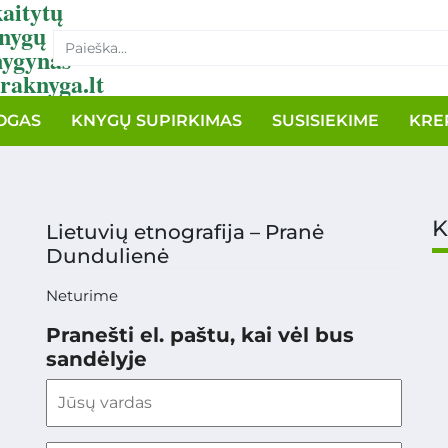
aitytų
nygų
nygynas
raknyga.lt
OGAS
KNYGŲ SUPIRKIMAS
SUSISIEKIME
KRE
K
Lietuvių etnografija – Pranė
Dundulienė
Neturime
Pranešti el. paštu, kai vėl bus
sandėlyje