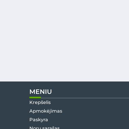
MENIU
Krepšelis
Apmokėjimas
Paskyra
Norų sąrašas