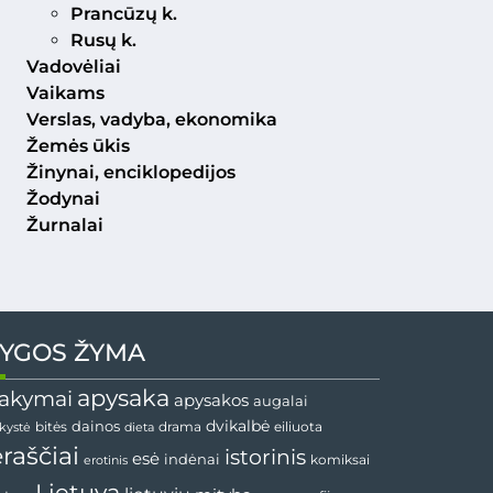
Prancūzų k.
Rusų k.
Vadovėliai
Vaikams
Verslas, vadyba, ekonomika
Žemės ūkis
Žinynai, enciklopedijos
Žodynai
Žurnalai
YGOS ŽYMA
apysaka
akymai
apysakos
augalai
dainos
dvikalbė
drama
nkystė
bitės
dieta
eiliuota
ėraščiai
istorinis
esė
indėnai
komiksai
erotinis
Lietuva