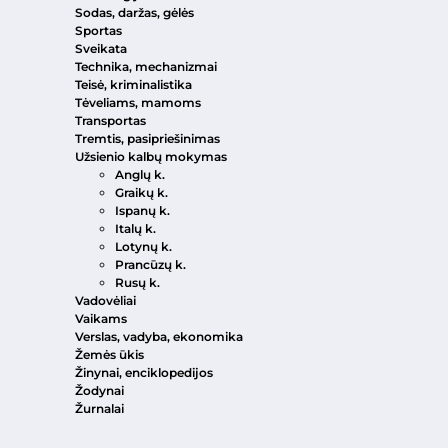
Sodas, daržas, gėlės
Sportas
Sveikata
Technika, mechanizmai
Teisė, kriminalistika
Tėveliams, mamoms
Transportas
Tremtis, pasipriešinimas
Užsienio kalbų mokymas
Anglų k.
Graikų k.
Ispanų k.
Italų k.
Lotynų k.
Prancūzų k.
Rusų k.
Vadovėliai
Vaikams
Verslas, vadyba, ekonomika
Žemės ūkis
Žinynai, enciklopedijos
Žodynai
Žurnalai