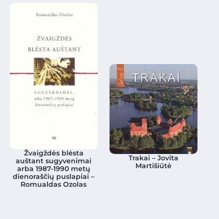
Žvaigždės blėsta
Trakai – Jovita
auštant sugyvenimai
Martišiūtė
arba 1987-1990 metų
dienoraščių puslapiai –
Romualdas Ozolas