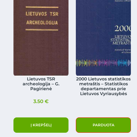
Lietuvos TSR
2000 Lietuvos statistikos
archeologija – G.
metraštis – Statistikos
Pagirienė
departamentas prie
Lietuvos Vyriausybės
3.50
€
Į KREPŠELĮ
PARDUOTA