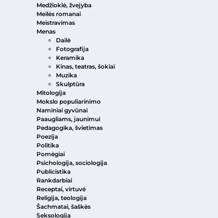
Medžioklė, žvejyba
Meilės romanai
Meistravimas
Menas
Dailė
Fotografija
Keramika
Kinas, teatras, šokiai
Muzika
Skulptūra
Mitologija
Mokslo populiarinimo
Naminiai gyvūnai
Paaugliams, jaunimui
Pedagogika, švietimas
Poezija
Politika
Pomėgiai
Psichologija, sociologija
Publicistika
Rankdarbiai
Receptai, virtuvė
Religija, teologija
Šachmatai, šaškės
Seksologija