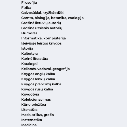
Filosofija
Fizika
Galvosūkiai, kryžiažodžiai
Gamta, biologija, botanika, zoologija
Grožinė lietuvių autorių
Grožinė užsienio autorių
Humoras
Informatika, kompiuterija
Išeivijoje leistos knygos
Istorija
Kalbotyra
Karinė literatūra
Katalogai
Kelionės, vadovai, geografija
Knygos anglų kalba
Knygos lenkų kalba
Knygos prancūzų kalba
Knygos rusų kalba
Knygotyra
Kolekcionavimas
Kūno priežiūra
Literatūra
Mada, stilius, grožis
Matematika
Medicina