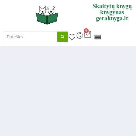
Skaitytų knygų
knygynas
geraknyga.lt
0
KNYGŲ SUPIRKIMAS