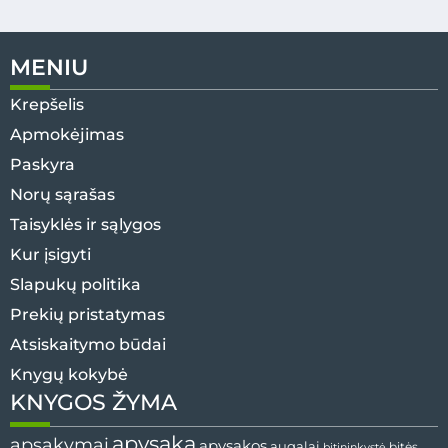
MENIU
Krepšelis
Apmokėjimas
Paskyra
Norų sąrašas
Taisyklės ir sąlygos
Kur įsigyti
Slapukų politika
Prekių pristatymas
Atsiskaitymo būdai
Knygų kokybė
KNYGOS ŽYMA
apysaka
apsakymai
apysakos
augalai
bitės
bitininkystė