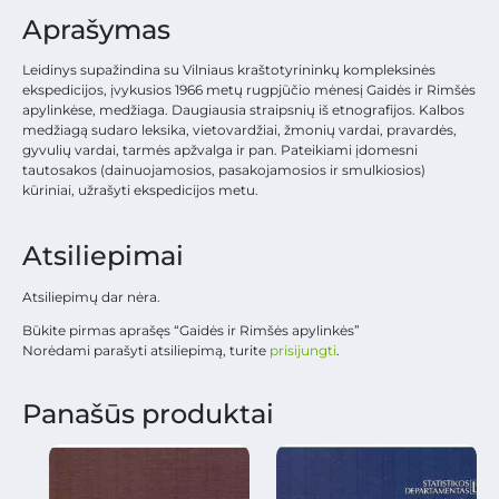
Aprašymas
Leidinys supažindina su Vilniaus kraštotyrininkų kompleksinės
ekspedicijos, įvykusios 1966 metų rugpjūčio mėnesį Gaidės ir Rimšės
apylinkėse, medžiaga. Daugiausia straipsnių iš etnografijos. Kalbos
medžiagą sudaro leksika, vietovardžiai, žmonių vardai, pravardės,
gyvulių vardai, tarmės apžvalga ir pan. Pateikiami įdomesni
tautosakos (dainuojamosios, pasakojamosios ir smulkiosios)
kūriniai, užrašyti ekspedicijos metu.
Atsiliepimai
Atsiliepimų dar nėra.
Būkite pirmas aprašęs “Gaidės ir Rimšės apylinkės”
Norėdami parašyti atsiliepimą, turite
prisijungti
.
Panašūs produktai