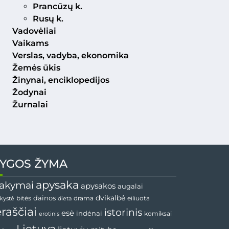
Prancūzų k.
Rusų k.
Vadovėliai
Vaikams
Verslas, vadyba, ekonomika
Žemės ūkis
Žinynai, enciklopedijos
Žodynai
Žurnalai
YGOS ŽYMA
apysaka
akymai
apysakos
augalai
dainos
dvikalbė
drama
nkystė
bitės
dieta
eiliuota
ėraščiai
istorinis
esė
indėnai
komiksai
erotinis
Lietuva