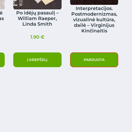
Interpretacijos.
nė
Po idėjų pasaulį –
Postmodernizmas,
as
William Raeper,
vizualinė kultūra,
Linda Smith
dailė – Virginijus
Kinčinaitis
1.90
€
Į KREPŠELĮ
PARDUOTA