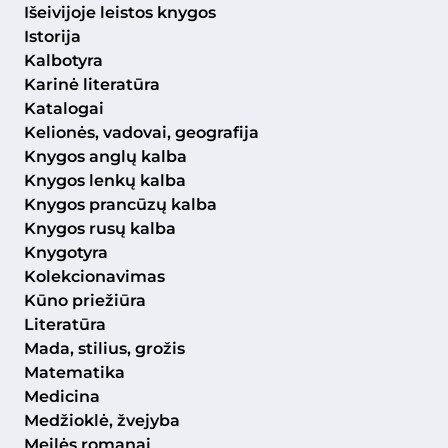
Išeivijoje leistos knygos
Istorija
Kalbotyra
Karinė literatūra
Katalogai
Kelionės, vadovai, geografija
Knygos anglų kalba
Knygos lenkų kalba
Knygos prancūzų kalba
Knygos rusų kalba
Knygotyra
Kolekcionavimas
Kūno priežiūra
Literatūra
Mada, stilius, grožis
Matematika
Medicina
Medžioklė, žvejyba
Meilės romanai