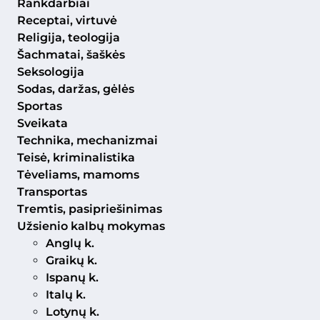
Rankdarbiai
Receptai, virtuvė
Religija, teologija
Šachmatai, šaškės
Seksologija
Sodas, daržas, gėlės
Sportas
Sveikata
Technika, mechanizmai
Teisė, kriminalistika
Tėveliams, mamoms
Transportas
Tremtis, pasipriešinimas
Užsienio kalbų mokymas
Anglų k.
Graikų k.
Ispanų k.
Italų k.
Lotynų k.