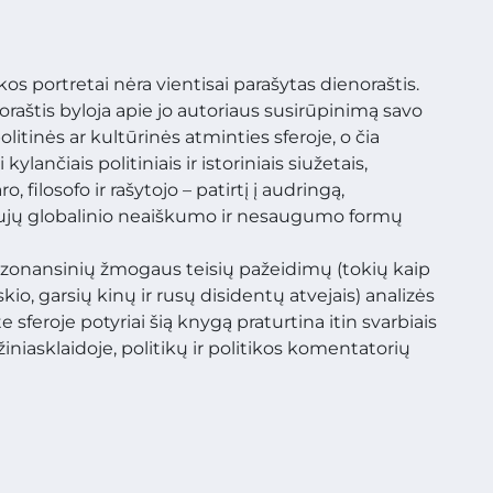
s portretai nėra vientisai parašytas dienoraštis.
oraštis byloja apie jo autoriaus susirūpinimą savo
litinės ar kultūrinės atminties sferoje, o čia
ylančiais politiniais ir istoriniais siužetais,
, filosofo ir rašytojo – patirtį į audringą,
naujų globalinio neaiškumo ir nesaugumo formų
ezonansinių žmogaus teisių pažeidimų (tokių kaip
o, garsių kinų ir rusų disidentų atvejais) analizės
 sferoje potyriai šią knygą praturtina itin svarbiais
 žiniasklaidoje, politikų ir politikos komentatorių