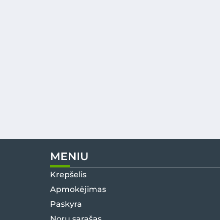
MENIU
Krepšelis
Apmokėjimas
Paskyra
Norų sąrašas