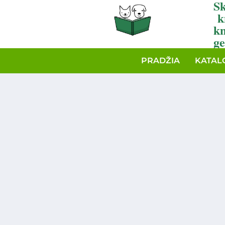
Sk
k
k
ge
PRADŽIA
KATAL