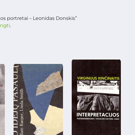
kos portretai – Leonidas Donskis”
ungti
.