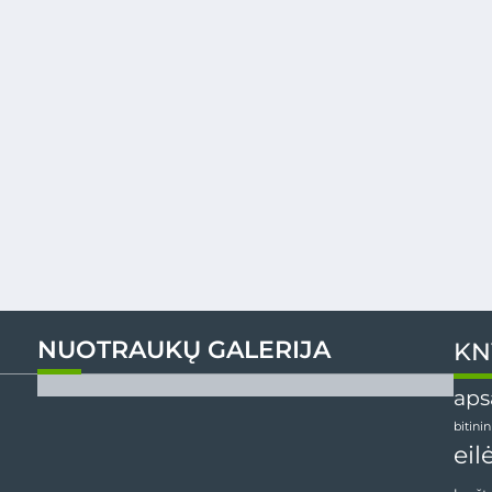
NUOTRAUKŲ GALERIJA
KN
aps
bitini
eil