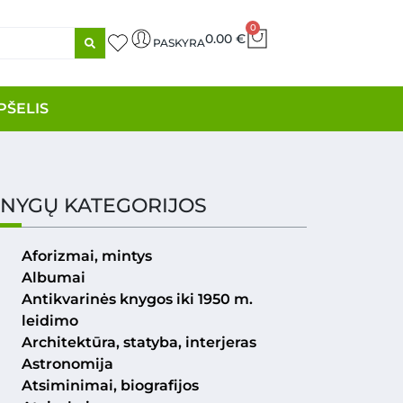
0
0.00
€
PASKYRA
PŠELIS
NYGŲ KATEGORIJOS
Aforizmai, mintys
Albumai
Antikvarinės knygos iki 1950 m.
leidimo
Architektūra, statyba, interjeras
Astronomija
Atsiminimai, biografijos