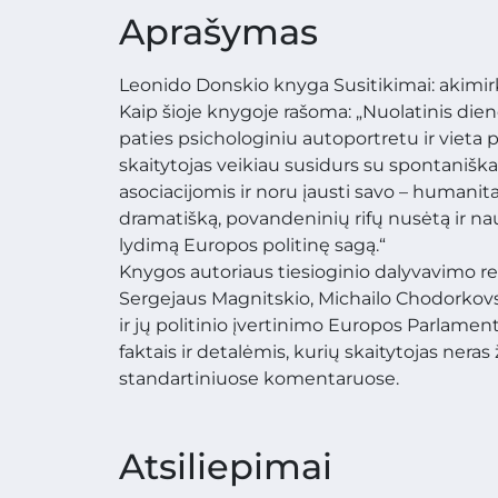
Aprašymas
Leonido Donskio knyga Susitikimai: akimirko
Kaip šioje knygoje rašoma: „Nuolatinis dien
paties psichologiniu autoportretu ir vieta po
skaitytojas veikiau susidurs su spontaniškai k
asociacijomis ir noru įausti savo – humanitaro
dramatišką, povandeninių rifų nusėtą ir 
lydimą Europos politinę sagą.“
Knygos autoriaus tiesioginio dalyvavimo r
Sergejaus Magnitskio, Michailo Chodorkovski
ir jų politinio įvertinimo Europos Parlamente
faktais ir detalėmis, kurių skaitytojas neras
standartiniuose komentaruose.
Atsiliepimai