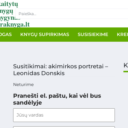
aitytų
nygų
nygynas
raknyga.lt
OGAS
KNYGŲ SUPIRKIMAS
SUSISIEKIME
KRE
K
Susitikimai: akimirkos portretai –
Leonidas Donskis
Neturime
Pranešti el. paštu, kai vėl bus
sandėlyje