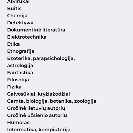
Atvirukai
Buitis
Chemija
Detektyvai
Dokumentinė literatūra
Elektrotechnika
Etika
Etnografija
Ezoterika, parapsichologija,
astrologija
Fantastika
Filosofija
Fizika
Galvosūkiai, kryžiažodžiai
Gamta, biologija, botanika, zoologija
Grožinė lietuvių autorių
Grožinė užsienio autorių
Humoras
Informatika, kompiuterija