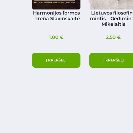
Harmonijos formos
Lietuvos filosofi
– Irena Slavinskaitė
mintis – Gedimin
Mikelaitis
1.00
€
2.50
€
Į KREPŠELĮ
Į KREPŠELĮ