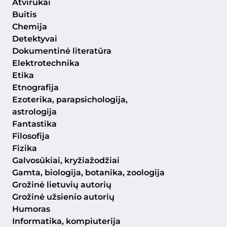
Atvirukai
Buitis
Chemija
Detektyvai
Dokumentinė literatūra
Elektrotechnika
Etika
Etnografija
Ezoterika, parapsichologija,
astrologija
Fantastika
Filosofija
Fizika
Galvosūkiai, kryžiažodžiai
Gamta, biologija, botanika, zoologija
Grožinė lietuvių autorių
Grožinė užsienio autorių
Humoras
Informatika, kompiuterija