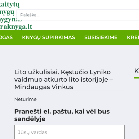
aitytų
nygų
nygynas
raknyga.lt
OGAS
KNYGŲ SUPIRKIMAS
SUSISIEKIME
KRE
K
Lito užkulisiai. Kęstučio Lyniko
vaidmuo atkurto lito istorijoje –
Mindaugas Vinkus
Neturime
Pranešti el. paštu, kai vėl bus
sandėlyje