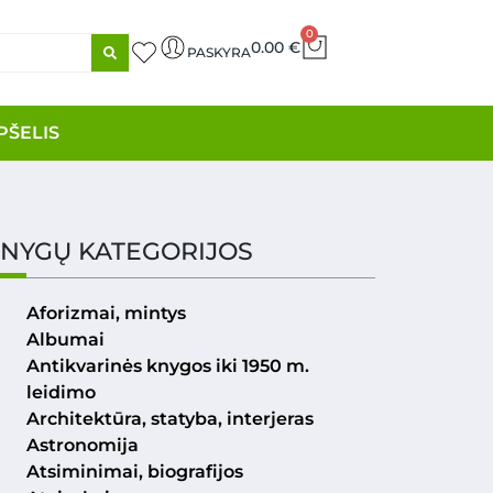
0
0.00
€
PASKYRA
PŠELIS
NYGŲ KATEGORIJOS
Aforizmai, mintys
Albumai
Antikvarinės knygos iki 1950 m.
leidimo
Architektūra, statyba, interjeras
Astronomija
Atsiminimai, biografijos