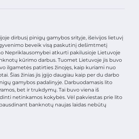
oje dirbusį pinigų gamybos srityje, išeivijos lietuvį
o gyvenimo beveik visą paskutinį dešimtmetį
o Nepriklausomybei atkurti pakilusioje Lietuvoje
banknotų kūrimo darbus. Tuomet Lietuvoje jis buvo
vo ilgametės patirties žinojęs, kaip kuriami nuo
i. Šias žinias jis įgijo daugiau kaip per du darbo
inigų gamybos padalinyje. Darbuodamasis lito
ramos, bet ir trukdymų. Tai buvo viena iš
sdinti netinkamos kokybės. Vėl pakviestas prie lito
d spausdinant banknotų naujas laidas nebūtų