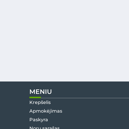
MENIU
Krepšelis
Apmokėjimas
Paskyra
Norų sąrašas