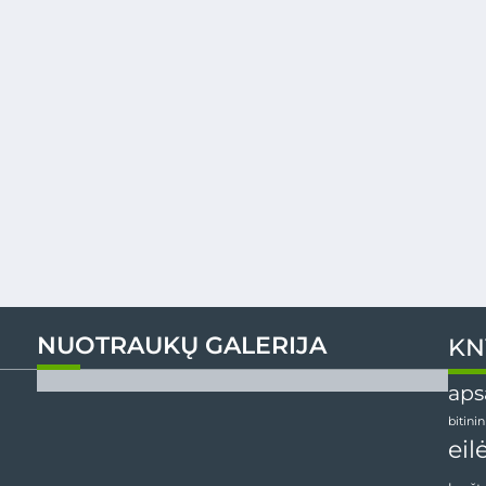
NUOTRAUKŲ GALERIJA
KN
aps
bitini
eil