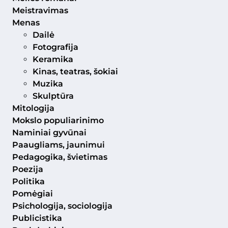
Meistravimas
Menas
Dailė
Fotografija
Keramika
Kinas, teatras, šokiai
Muzika
Skulptūra
Mitologija
Mokslo populiarinimo
Naminiai gyvūnai
Paaugliams, jaunimui
Pedagogika, švietimas
Poezija
Politika
Pomėgiai
Psichologija, sociologija
Publicistika