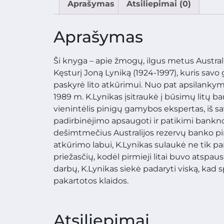
Aprašymas
Atsiliepimai (0)
Aprašymas
Ši knyga – apie žmogų, ilgus metus Australij
Kęsturį Joną Lyniką (1924-1997), kuris sav
paskyrė lito atkūrimui. Nuo pat apsilankym
1989 m. K.Lynikas įsitraukė į būsimų litų 
vienintėlis pinigų gamybos ekspertas, iš sa
padirbinėjimo apsaugoti ir patikimi banknota
dešimtmečius Australijos rezervų banko p
atkūrimo labui, K.Lynikas sulaukė ne tik pa
priežasčių, kodėl pirmieji litai buvo atspau
darbų, K.Lynikas siekė padaryti viską, ka
pakartotos klaidos.
Atsiliepimai