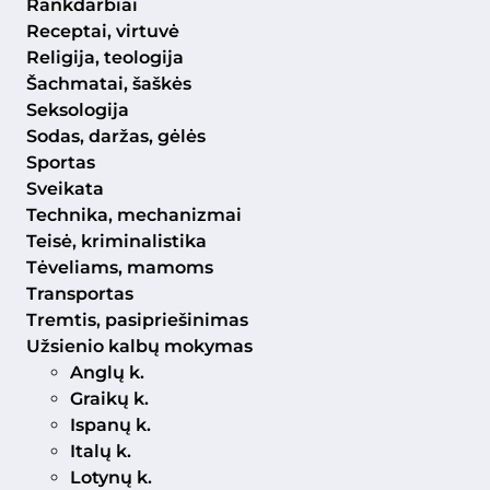
Rankdarbiai
Receptai, virtuvė
Religija, teologija
Šachmatai, šaškės
Seksologija
Sodas, daržas, gėlės
Sportas
Sveikata
Technika, mechanizmai
Teisė, kriminalistika
Tėveliams, mamoms
Transportas
Tremtis, pasipriešinimas
Užsienio kalbų mokymas
Anglų k.
Graikų k.
Ispanų k.
Italų k.
Lotynų k.