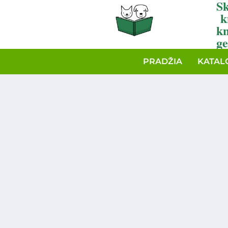
Sk
k
k
ge
PRADŽIA
KATAL