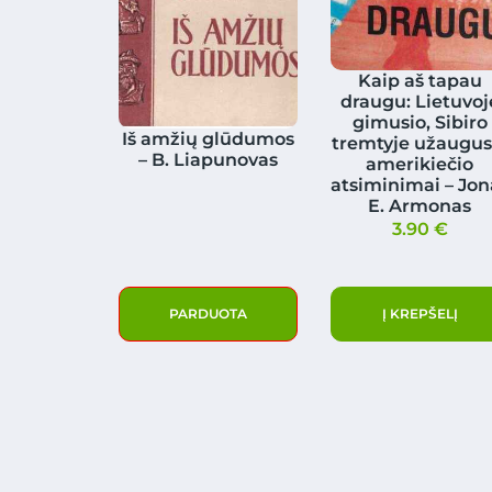
Kaip aš tapau
draugu: Lietuvoj
gimusio, Sibiro
Iš amžių glūdumos
tremtyje užaugus
– B. Liapunovas
amerikiečio
atsiminimai – Jon
E. Armonas
3.90
€
PARDUOTA
Į KREPŠELĮ