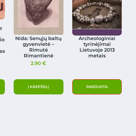
e
Nida: Senųjų baltų
Archeologiniai
io
gyvenvietė –
tyrinėjimai
Rimutė
Lietuvoje 2013
as
Rimantienė
metais
2.90
€
Į KREPŠELĮ
PARDUOTA