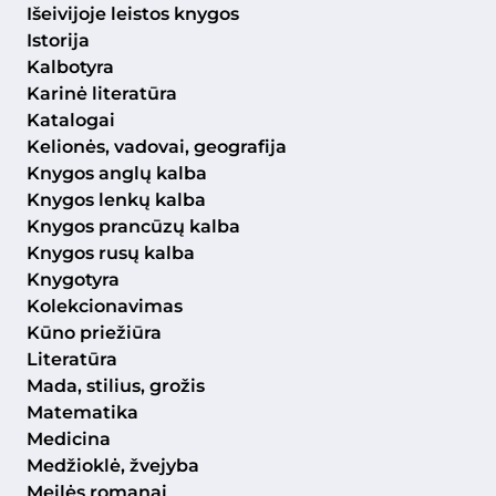
Išeivijoje leistos knygos
Istorija
Kalbotyra
Karinė literatūra
Katalogai
Kelionės, vadovai, geografija
Knygos anglų kalba
Knygos lenkų kalba
Knygos prancūzų kalba
Knygos rusų kalba
Knygotyra
Kolekcionavimas
Kūno priežiūra
Literatūra
Mada, stilius, grožis
Matematika
Medicina
Medžioklė, žvejyba
Meilės romanai