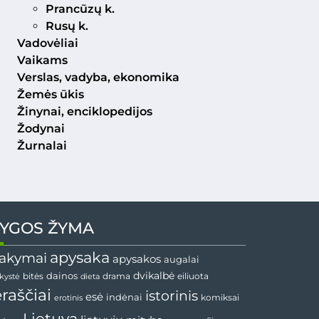
Prancūzų k.
Rusų k.
Vadovėliai
Vaikams
Verslas, vadyba, ekonomika
Žemės ūkis
Žinynai, enciklopedijos
Žodynai
Žurnalai
YGOS ŽYMA
apysaka
akymai
apysakos
augalai
dainos
dvikalbė
drama
nkystė
bitės
dieta
eiliuota
ėraščiai
istorinis
esė
indėnai
komiksai
erotinis
Lietuva