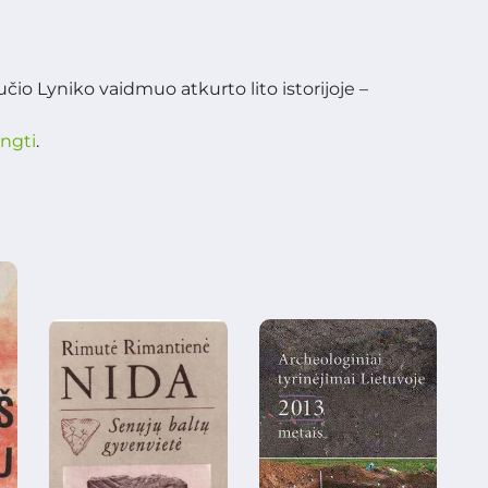
učio Lyniko vaidmuo atkurto lito istorijoje –
ungti
.