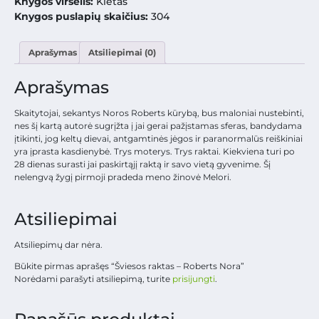
Knygos viršelis:
Kietas
Knygos puslapių skaičius:
304
Aprašymas
Atsiliepimai (0)
Aprašymas
Skaitytojai, sekantys Noros Roberts kūrybą, bus maloniai nustebinti,
nes šį kartą autorė sugrįžta į jai gerai pažįstamas sferas, bandydama
įtikinti, jog keltų dievai, antgamtinės jėgos ir paranormalūs reiškiniai
yra įprasta kasdienybė. Trys moterys. Trys raktai. Kiekviena turi po
28 dienas surasti jai paskirtąjį raktą ir savo vietą gyvenime. Šį
nelengvą žygį pirmoji pradeda meno žinovė Melori.
Atsiliepimai
Atsiliepimų dar nėra.
Būkite pirmas aprašęs “Šviesos raktas – Roberts Nora”
Norėdami parašyti atsiliepimą, turite
prisijungti
.