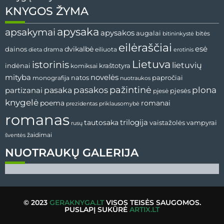
KNYGOS ŽYMA
apysaka
apsakymai
apysakos
augalai
bitininkystė
bitės
eilėraščiai
esė
dainos
dvikalbė
drama
dieta
eiliuota
erotinis
Lietuva
istorinis
lietuvių
indėnai
komiksai
kraštotyra
mityba
novelės
natos
papročiai
monografija
nuotraukos
pažintinė
pasaka
pasakos
plona
partizanai
pjesės
pjesė
knygelė
poema
romanai
prezidentas
priklausomybė
romanas
tautosaka
trilogija
vaistažolės
vampyrai
rusų
žaidimai
šventės
NUOTRAUKŲ GALERIJA
© 2023
GERAKNYGA.LT
VISOS TEISĖS SAUGOMOS.
PUSLAPĮ SUKŪRĖ
ARTIX.LT