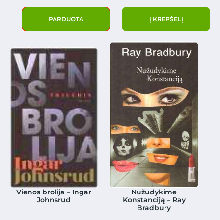
PARDUOTA
Į KREPŠELĮ
Vienos brolija – Ingar
Nužudykime
Johnsrud
Konstanciją – Ray
Bradbury