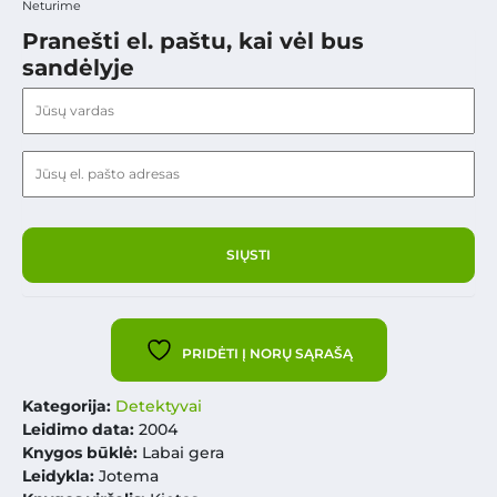
Neturime
Pranešti el. paštu, kai vėl bus
sandėlyje
PRIDĖTI Į NORŲ SĄRAŠĄ
Kategorija:
Detektyvai
Leidimo data:
2004
Knygos būklė:
Labai gera
Leidykla:
Jotema