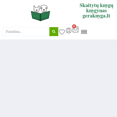
Skaitytų knygų
knygynas
geraknyga.lt
0
KNYGŲ SUPIRKIMAS