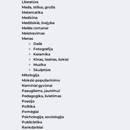
Literatūra
Mada, stilius, grožis
Matematika
Medicina
Medžioklė, žvejyba
Meilės romanai
Meistravimas
Menas
Dailė
Fotografija
Keramika
Kinas, teatras, šokiai
Muzika
Skulptūra
Mitologija
Mokslo populiarinimo
Naminiai gyvūnai
Paaugliams, jaunimui
Pedagogika, švietimas
Poezija
Politika
Pomėgiai
Psichologija, sociologija
Publicistika
Rankdarbiai