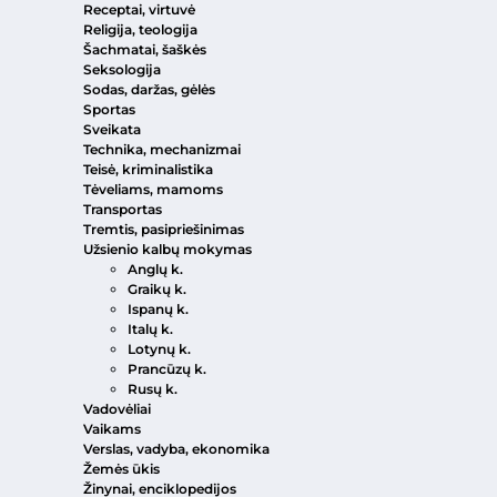
Receptai, virtuvė
Religija, teologija
Šachmatai, šaškės
Seksologija
Sodas, daržas, gėlės
Sportas
Sveikata
Technika, mechanizmai
Teisė, kriminalistika
Tėveliams, mamoms
Transportas
Tremtis, pasipriešinimas
Užsienio kalbų mokymas
Anglų k.
Graikų k.
Ispanų k.
Italų k.
Lotynų k.
Prancūzų k.
Rusų k.
Vadovėliai
Vaikams
Verslas, vadyba, ekonomika
Žemės ūkis
Žinynai, enciklopedijos