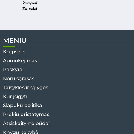
Žodynai
Žurnalai
MENIU
Krepšelis
Apmokėjimas
Paskyra
Norų sąrašas
Taisyklės ir sąlygos
Kur įsigyti
Slapukų politika
Prekių pristatymas
Atsiskaitymo būdai
Knygų kokybė