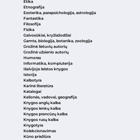
Etika
Etnografija
Ezoterika, parapsichologija, astrologija
Fantastika
Filosofija
Fizika
Galvosūkiai, kryžiažodžiai
Gamta, biologija, botanika, zoologija
Grožinė lietuvių autorių
Grožinė užsienio autorių
Humoras
Informatika, kompiuterija
Išeivijoje leistos knygos
Istorija
Kalbotyra
Karinė literatūra
Katalogai
Kelionės, vadovai, geografija
Knygos anglų kalba
Knygos lenkų kalba
Knygos prancūzų kalba
Knygos rusų kalba
Knygotyra
Kolekcionavimas
Kūno priežiūra