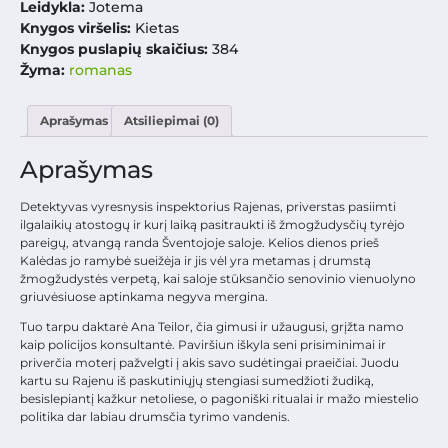
Leidykla:
Jotema
Knygos viršelis:
Kietas
Knygos puslapių skaičius:
384
Žyma:
romanas
Aprašymas
Atsiliepimai (0)
Aprašymas
Detektyvas vyresnysis inspektorius Rajenas, priverstas pasiimti
ilgalaikių atostogų ir kurį laiką pasitraukti iš žmogžudysčių tyrėjo
pareigų, atvangą randa Šventojoje saloje. Kelios dienos prieš
Kalėdas jo ramybė sueižėja ir jis vėl yra metamas į drumstą
žmogžudystės verpetą, kai saloje stūksančio senovinio vienuolyno
griuvėsiuose aptinkama negyva mergina.
Tuo tarpu daktarė Ana Teilor, čia gimusi ir užaugusi, grįžta namo
kaip policijos konsultantė. Paviršiun iškyla seni prisiminimai ir
priverčia moterį pažvelgti į akis savo sudėtingai praeičiai. Juodu
kartu su Rajenu iš paskutiniųjų stengiasi sumedžioti žudiką,
besislepiantį kažkur netoliese, o pagoniški ritualai ir mažo miestelio
politika dar labiau drumsčia tyrimo vandenis.