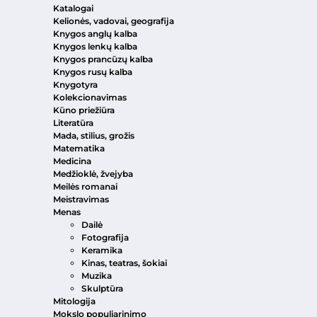
Katalogai
Kelionės, vadovai, geografija
Knygos anglų kalba
Knygos lenkų kalba
Knygos prancūzų kalba
Knygos rusų kalba
Knygotyra
Kolekcionavimas
Kūno priežiūra
Literatūra
Mada, stilius, grožis
Matematika
Medicina
Medžioklė, žvejyba
Meilės romanai
Meistravimas
Menas
Dailė
Fotografija
Keramika
Kinas, teatras, šokiai
Muzika
Skulptūra
Mitologija
Mokslo populiarinimo