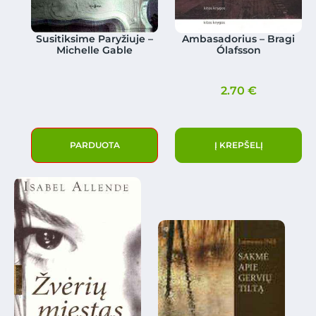
Susitiksime Paryžiuje –
Ambasadorius – Bragi
Michelle Gable
Ólafsson
2.70
€
PARDUOTA
Į KREPŠELĮ