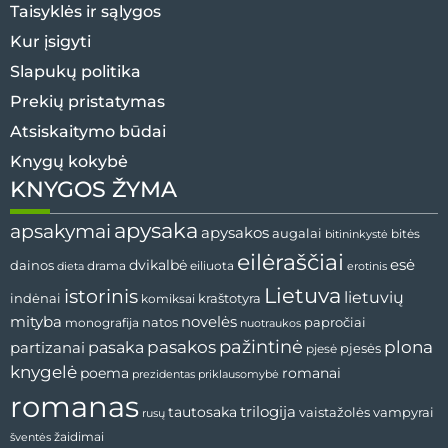
Taisyklės ir sąlygos
Kur įsigyti
Slapukų politika
Prekių pristatymas
Atsiskaitymo būdai
Knygų kokybė
KNYGOS ŽYMA
apysaka
apsakymai
apysakos
augalai
bitininkystė
bitės
eilėraščiai
esė
dainos
dvikalbė
drama
dieta
eiliuota
erotinis
Lietuva
istorinis
lietuvių
indėnai
komiksai
kraštotyra
mityba
novelės
natos
papročiai
monografija
nuotraukos
pažintinė
pasaka
pasakos
plona
partizanai
pjesės
pjesė
knygelė
poema
romanai
prezidentas
priklausomybė
romanas
tautosaka
trilogija
vaistažolės
vampyrai
rusų
žaidimai
šventės