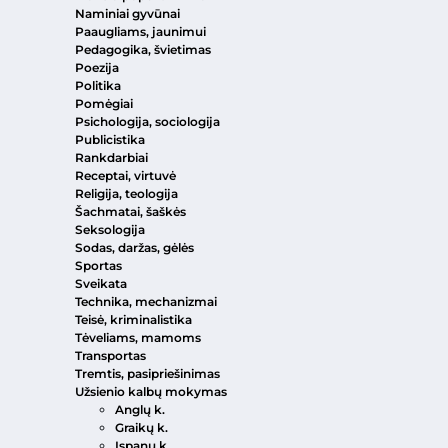
Naminiai gyvūnai
Paaugliams, jaunimui
Pedagogika, švietimas
Poezija
Politika
Pomėgiai
Psichologija, sociologija
Publicistika
Rankdarbiai
Receptai, virtuvė
Religija, teologija
Šachmatai, šaškės
Seksologija
Sodas, daržas, gėlės
Sportas
Sveikata
Technika, mechanizmai
Teisė, kriminalistika
Tėveliams, mamoms
Transportas
Tremtis, pasipriešinimas
Užsienio kalbų mokymas
Anglų k.
Graikų k.
Ispanų k.