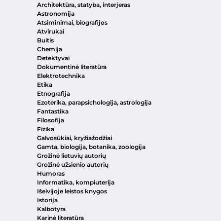
Architektūra, statyba, interjeras
Astronomija
Atsiminimai, biografijos
Atvirukai
Buitis
Chemija
Detektyvai
Dokumentinė literatūra
Elektrotechnika
Etika
Etnografija
Ezoterika, parapsichologija, astrologija
Fantastika
Filosofija
Fizika
Galvosūkiai, kryžiažodžiai
Gamta, biologija, botanika, zoologija
Grožinė lietuvių autorių
Grožinė užsienio autorių
Humoras
Informatika, kompiuterija
Išeivijoje leistos knygos
Istorija
Kalbotyra
Karinė literatūra