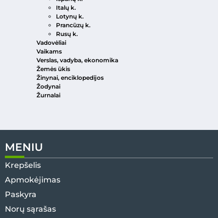
Italų k.
Lotynų k.
Prancūzų k.
Rusų k.
Vadovėliai
Vaikams
Verslas, vadyba, ekonomika
Žemės ūkis
Žinynai, enciklopedijos
Žodynai
Žurnalai
MENIU
Krepšelis
Apmokėjimas
Paskyra
Norų sąrašas