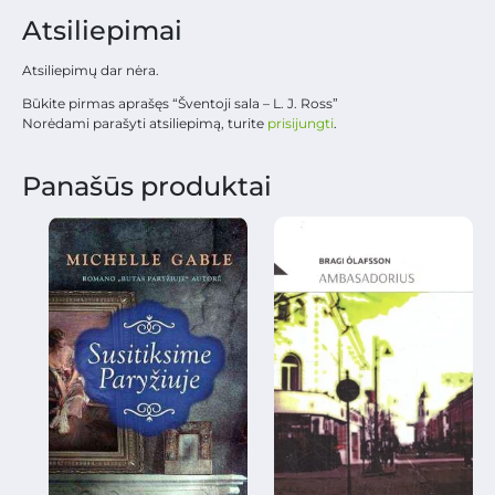
Atsiliepimai
Atsiliepimų dar nėra.
Būkite pirmas aprašęs “Šventoji sala – L. J. Ross”
Norėdami parašyti atsiliepimą, turite
prisijungti
.
Panašūs produktai