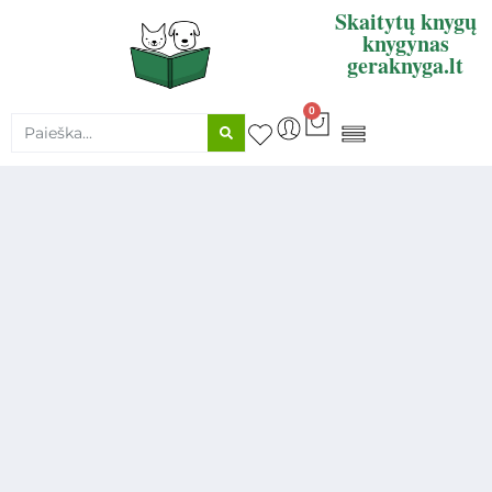
Skaitytų knygų
knygynas
geraknyga.lt
0
KNYGŲ SUPIRKIMAS