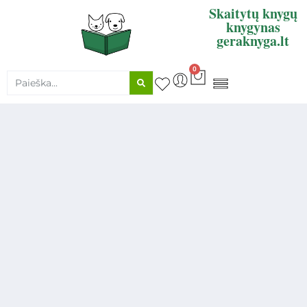
Skaitytų knygų
knygynas
geraknyga.lt
0
KNYGŲ SUPIRKIMAS