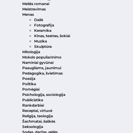
Meilės romanai
Meistravimas
Menas
Dailė
Fotografija
Keramika
Kinas, teatras, šokiai
Muzika
Skulptūra
Mitologija
Mokslo populiarinimo
Naminiai gyvūnai
Paaugliams, jaunimui
Pedagogika, švietimas
Poezija
Politika
Pomėgiai
Psichologija, sociologija
Publicistika
Rankdarbiai
Receptai, virtuvė
Religija, teologija
Šachmatai, šaškės
Seksologija
Sodas, daržas, gėlės