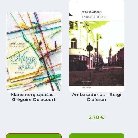
Mano norų sąrašas –
Ambasadorius – Bragi
Grégoire Delacourt
Ólafsson
2.70
€