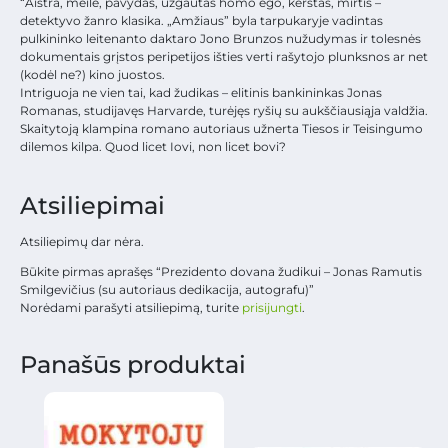
“Aistra, meilė, pavydas, užgautas homo ego, kerštas, mirtis –
detektyvo žanro klasika. „Amžiaus” byla tarpukaryje vadintas
pulkininko leitenanto daktaro Jono Brunzos nužudymas ir tolesnės
dokumentais grįstos peripetijos išties verti rašytojo plunksnos ar net
(kodėl ne?) kino juostos.
Intriguoja ne vien tai, kad žudikas – elitinis bankininkas Jonas
Romanas, studijavęs Harvarde, turėjęs ryšių su aukščiausiąja valdžia.
Skaitytoją klampina romano autoriaus užnerta Tiesos ir Teisingumo
dilemos kilpa. Quod licet Iovi, non licet bovi?
Atsiliepimai
Atsiliepimų dar nėra.
Būkite pirmas aprašęs “Prezidento dovana žudikui – Jonas Ramutis
Smilgevičius (su autoriaus dedikacija, autografu)”
Norėdami parašyti atsiliepimą, turite
prisijungti
.
Panašūs produktai