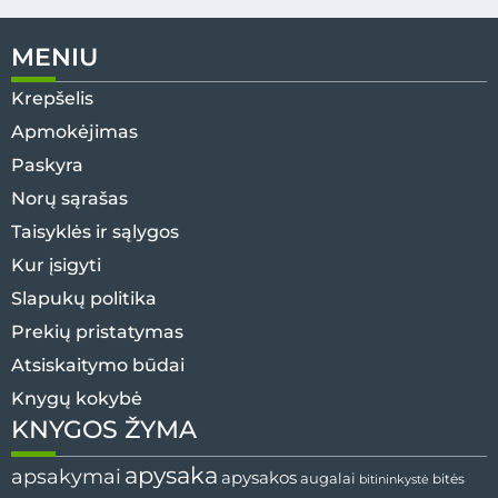
MENIU
Krepšelis
Apmokėjimas
Paskyra
Norų sąrašas
Taisyklės ir sąlygos
Kur įsigyti
Slapukų politika
Prekių pristatymas
Atsiskaitymo būdai
Knygų kokybė
KNYGOS ŽYMA
apysaka
apsakymai
apysakos
augalai
bitės
bitininkystė