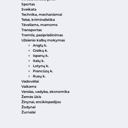
Sportas
Sveikata
Technika, mechanizmai
Teisė, kriminalistika
Tėveliams, mamoms
Transportas
Tremtis, pasipriešinimas
Užsienio kalbų mokymas
Anglų k.
Graikų k.
Ispanų k.
Italų k.
Lotynų k.
Prancūzų k.
Rusų k.
Vadovėliai
Vaikams
Verslas, vadyba, ekonomika
Žemės ūkis
Žinynai, enciklopedijos
Žodynai
Žurnalai