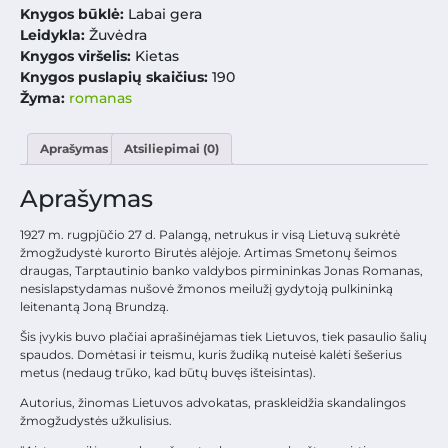
Knygos būklė:
Labai gera
Leidykla:
Žuvėdra
Knygos viršelis:
Kietas
Knygos puslapių skaičius:
190
Žyma:
romanas
Aprašymas
Atsiliepimai (0)
Aprašymas
1927 m. rugpjūčio 27 d. Palangą, netrukus ir visą Lietuvą sukrėtė
žmogžudystė kurorto Birutės alėjoje. Artimas Smetonų šeimos
draugas, Tarptautinio banko valdybos pirmininkas Jonas Romanas,
nesislapstydamas nušovė žmonos meilužį gydytoją pulkininką
leitenantą Joną Brundzą.
Šis įvykis buvo plačiai aprašinėjamas tiek Lietuvos, tiek pasaulio šalių
spaudos. Domėtasi ir teismu, kuris žudiką nuteisė kalėti šešerius
metus (nedaug trūko, kad būtų buvęs išteisintas).
Autorius, žinomas Lietuvos advokatas, praskleidžia skandalingos
žmogžudystės užkulisius.