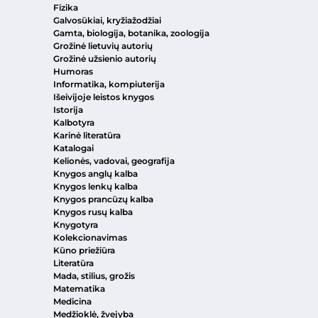
Fizika
Galvosūkiai, kryžiažodžiai
Gamta, biologija, botanika, zoologija
Grožinė lietuvių autorių
Grožinė užsienio autorių
Humoras
Informatika, kompiuterija
Išeivijoje leistos knygos
Istorija
Kalbotyra
Karinė literatūra
Katalogai
Kelionės, vadovai, geografija
Knygos anglų kalba
Knygos lenkų kalba
Knygos prancūzų kalba
Knygos rusų kalba
Knygotyra
Kolekcionavimas
Kūno priežiūra
Literatūra
Mada, stilius, grožis
Matematika
Medicina
Medžioklė, žvejyba