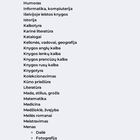
Humoras
Informatika, kompiuterija
Išeivijoje leistos knygos
Istorija
Kalbotyra
Karinė literatūra
Katalogai
Kelionės, vadovai, geografija
Knygos anglų kalba
Knygos lenkų kalba
Knygos prancūzų kalba
Knygos rusų kalba
Knygotyra
Kolekcionavimas
Kūno priežiūra
Literatūra
Mada, stilius, grožis
Matematika
Medicina
Medžioklė, žvejyba
Meilės romanai
Meistravimas
Menas
Dailė
Fotografija