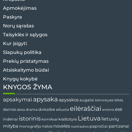
Apmokėjimas
Paskyra
Norų sąrašas
Taisyklės ir sąlygos
Kur įsigyti
Slapukų politika
Prekių pristatymas
Atsiskaitymo būdai
Knygų kokybė
KNYGOS ŽYMA
apysaka
apsakymai
apysakos
augalai
bitės
bitininkystė
eilėraščiai
esė
dvikalbė
dainos
drama
dieta
eiliuota
erotinis
Lietuva
istorinis
lietuvių
indėnai
komiksai
kraštotyra
mityba
novelės
partizanai
natos
papročiai
monografija
nuotraukos