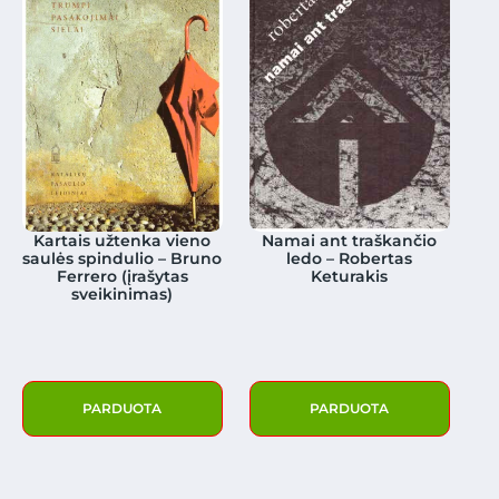
Kartais užtenka vieno
Namai ant traškančio
saulės spindulio – Bruno
ledo – Robertas
Ferrero (įrašytas
Keturakis
sveikinimas)
PARDUOTA
PARDUOTA