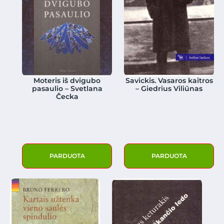
Moteris iš dvigubo
Savickis. Vasaros kaitros
pasaulio – Svetlana
– Giedrius Viliūnas
Čecka
PARDUOTA
PARDUOTA