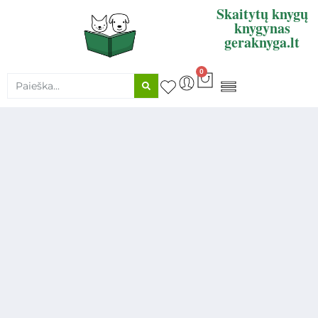
Skaitytų knygų
knygynas
geraknyga.lt
0
KNYGŲ SUPIRKIMAS