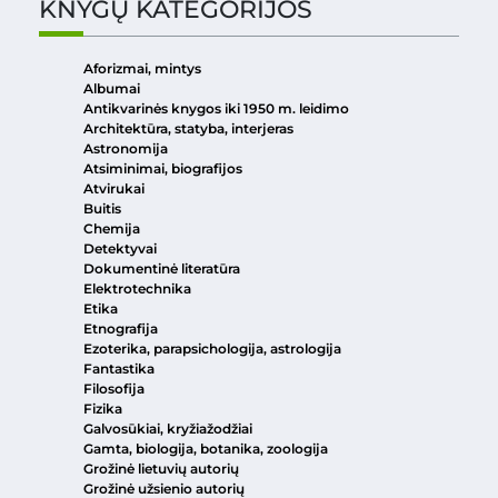
KNYGŲ KATEGORIJOS
Aforizmai, mintys
Albumai
Antikvarinės knygos iki 1950 m. leidimo
Architektūra, statyba, interjeras
Astronomija
Atsiminimai, biografijos
Atvirukai
Buitis
Chemija
Detektyvai
Dokumentinė literatūra
Elektrotechnika
Etika
Etnografija
Ezoterika, parapsichologija, astrologija
Fantastika
Filosofija
Fizika
Galvosūkiai, kryžiažodžiai
Gamta, biologija, botanika, zoologija
Grožinė lietuvių autorių
Grožinė užsienio autorių