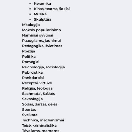
Keramika
Kinas, teatras, šokiai
Muzika
Skulptūra
Mitologija
Mokslo populiarinimo
Naminiai gyvūnai
Paaugliams, jaunimui
Pedagogika, švietimas
Poezija
Politika
Pomėgiai
Psichologija, sociologija
Publicistika
Rankdarbiai
Receptai, virtuvė
Religija, teologija
Šachmatai, šaškės
Seksologija
Sodas, daržas, gėlės
Sportas
Sveikata
Technika, mechanizmai
Teisė, kriminalistika
Tėveliams, mamoms