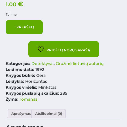
€
1.00
Turime
Į KREPŠELĮ
PRIDĖTI Į NORŲ SĄRAŠĄ
Kategorijos:
Detektyvai
,
Grožinė lietuvių autorių
Leidimo data:
1992
Knygos būklė:
Gera
Leidykla:
Horizontas
Knygos viršelis:
Minkštas
Knygos puslapių skaičius:
285
Žyma:
romanas
Aprašymas
Atsiliepimai (0)