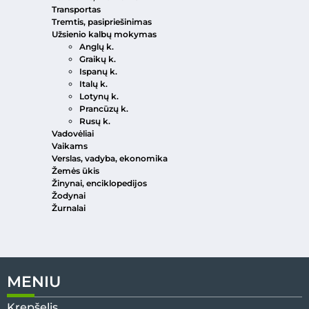
Transportas
Tremtis, pasipriešinimas
Užsienio kalbų mokymas
Anglų k.
Graikų k.
Ispanų k.
Italų k.
Lotynų k.
Prancūzų k.
Rusų k.
Vadovėliai
Vaikams
Verslas, vadyba, ekonomika
Žemės ūkis
Žinynai, enciklopedijos
Žodynai
Žurnalai
MENIU
Krepšelis