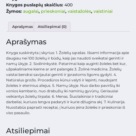
Knygos puslapių skaičius:
400
Žymos:
augalai
,
prieskoniai
,
vaistažolės
,
vaistiniai
Aprašymas
Atsiliepimai (0)
Aprašymas
Knyga suskirstyta į skyrius: 1. Žolelių sąrašas. Išsami informacija apie
daugiau nei 100 žolelių ir būdų, kaip jas naudoti sveikatai gerinti ir
namų ūkyje. 2. Sodininkystė. Patarimai kaip auginti žoleles bet kur,
užpakaliniame kieme ar ant palangės 3. Žolinė medicina. Žolelių
vaistai bendrai savijautai gerinti ir įprastoms ligoms gydyti. 4.
Natūralus grožis. Procedūros kūnui valyti ir lepinti, naudojant
žoleles ir eterinius aliejus. 5. Namų ūkyje. Nuo darbo paviršių iki
vonios kambario, nuo drabužių iki naminių gyvūnų. Geriausiai
veikiantys žolelių tirpalai. 6. Menas. Šiuolaikiniai ir tradiciniai
darbeliai, kuriuos lengva padaryti ir kurie džiugina akį. 7. Kulinarija.
Nuostabūs paprasti receptai, į kuriuos įeina žolelės ir prieskoniai iš
viso pasaulio.
Atsiliepimai