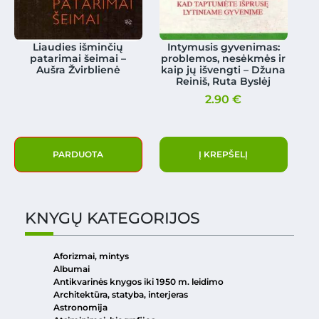
Liaudies išminčių
Intymusis gyvenimas:
patarimai šeimai –
problemos, nesėkmės ir
Aušra Žvirblienė
kaip jų išvengti – Džuna
Reiniš, Ruta Byslėj
2.90
€
PARDUOTA
Į KREPŠELĮ
KNYGŲ KATEGORIJOS
Aforizmai, mintys
Albumai
Antikvarinės knygos iki 1950 m. leidimo
Architektūra, statyba, interjeras
Astronomija