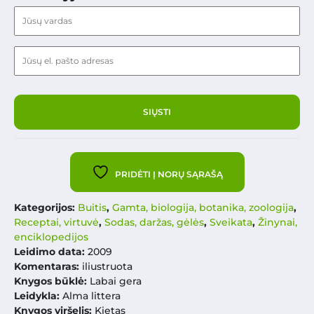
PRIDĖTI Į NORŲ SĄRAŠĄ
Kategorijos:
Buitis
,
Gamta, biologija, botanika, zoologija
,
Receptai, virtuvė
,
Sodas, daržas, gėlės
,
Sveikata
,
Žinynai,
enciklopedijos
Leidimo data:
2009
Komentaras:
iliustruota
Knygos būklė:
Labai gera
Leidykla:
Alma littera
Knygos viršelis:
Kietas