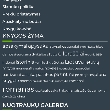
Slapukų politika
Prekių pristatymas
Atsiskaitymo būdai
Knygų kokybė
KNYGOS ŽYMA
apysaka
apsakymai
apysakos
augalai
bitininkystė
bitės
eilėraščiai
esė
dainos
dvikalbė
drama
dieta
eiliuota
erotinis
Lietuva
istorinis
lietuvių
indėnai
komiksai
kraštotyra
mityba
novelės
natos
papročiai
monografija
nuotraukos
pažintinė
pasaka
pasakos
plona
partizanai
pjesės
pjesė
knygelė
poema
romanai
prezidentas
priklausomybė
romanas
tautosaka
trilogija
vaistažolės
vampyrai
rusų
žaidimai
šventės
NUOTRAUKŲ GALERIJA