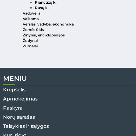
Prancūzų k.
Rusų k.
Vadovėliai
Vaikams
Verslas, vadyba, ekonomika
Žemės ūkis
Žinynai, enciklopedijos
Žodynai
Žurnalai
MENIU
Krepšelis
Apmokėjimas
Paskyra
Norų sąrašas
Taisyklės ir sąlygos
Kur įsigyti