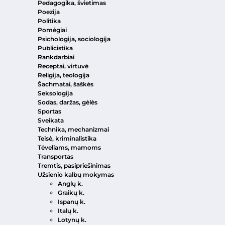
Pedagogika, švietimas
Poezija
Politika
Pomėgiai
Psichologija, sociologija
Publicistika
Rankdarbiai
Receptai, virtuvė
Religija, teologija
Šachmatai, šaškės
Seksologija
Sodas, daržas, gėlės
Sportas
Sveikata
Technika, mechanizmai
Teisė, kriminalistika
Tėveliams, mamoms
Transportas
Tremtis, pasipriešinimas
Užsienio kalbų mokymas
Anglų k.
Graikų k.
Ispanų k.
Italų k.
Lotynų k.