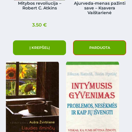
Mitybos revoliucija –
Ajurveda-menas pažinti
Robert C. Atkins
save – Ksavera
Vaištarienė
3.50
€
Į KREPŠELĮ
PARDUOTA