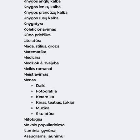
Knygos anglų kalba
Knygos lenkų kalba
Knygos prancūzų kalba
Knygos rusų kalba
Knygotyra
Kolekcionavimas
Kūno priežiūra
Literatūra
Mada, stilius, grožis
Matematika
Medicina
Medžioklė, žvejyba
Meilės romanai
Meistravimas
Menas
Dailė
Fotografija
Keramika
Kinas, teatras, šokiai
Muzika
Skulptūra
Mitologija
Mokslo populiarinimo
Naminiai gyvūnai
Paaugliams, jaunimui