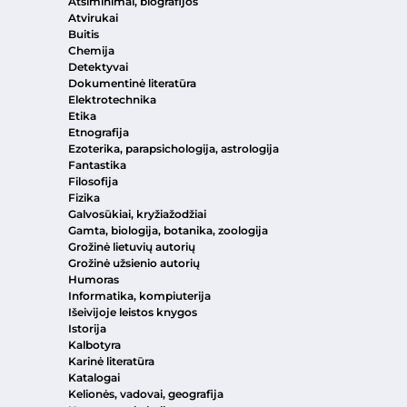
Atsiminimai, biografijos
Atvirukai
Buitis
Chemija
Detektyvai
Dokumentinė literatūra
Elektrotechnika
Etika
Etnografija
Ezoterika, parapsichologija, astrologija
Fantastika
Filosofija
Fizika
Galvosūkiai, kryžiažodžiai
Gamta, biologija, botanika, zoologija
Grožinė lietuvių autorių
Grožinė užsienio autorių
Humoras
Informatika, kompiuterija
Išeivijoje leistos knygos
Istorija
Kalbotyra
Karinė literatūra
Katalogai
Kelionės, vadovai, geografija