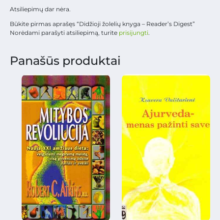
Atsiliepimų dar nėra.
Būkite pirmas aprašęs “Didžioji žolelių knyga – Reader’s Digest”
Norėdami parašyti atsiliepimą, turite
prisijungti
.
Panašūs produktai