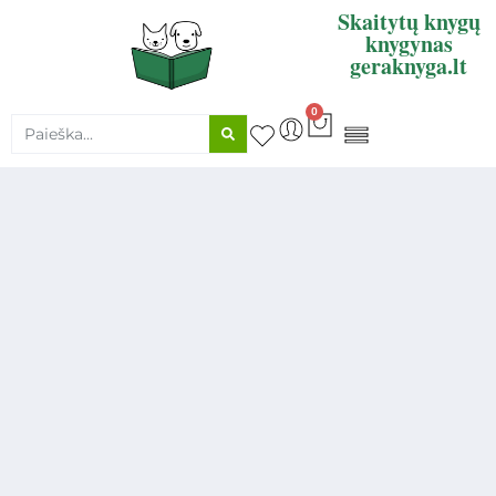
Skaitytų knygų
knygynas
geraknyga.lt
0
KNYGŲ SUPIRKIMAS