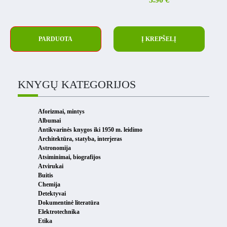
PARDUOTA
Į KREPŠELĮ
KNYGŲ KATEGORIJOS
Aforizmai, mintys
Albumai
Antikvarinės knygos iki 1950 m. leidimo
Architektūra, statyba, interjeras
Astronomija
Atsiminimai, biografijos
Atvirukai
Buitis
Chemija
Detektyvai
Dokumentinė literatūra
Elektrotechnika
Etika