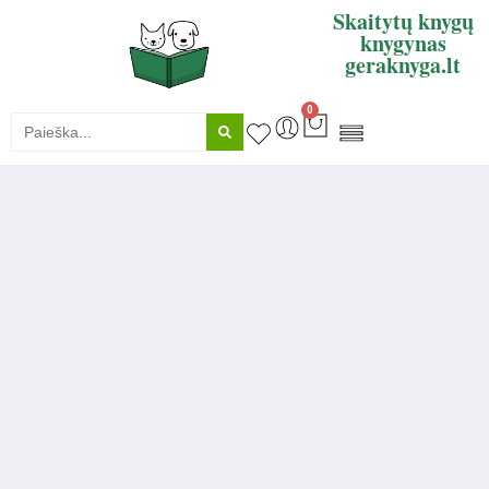
Skaitytų knygų
knygynas
geraknyga.lt
0
KNYGŲ SUPIRKIMAS