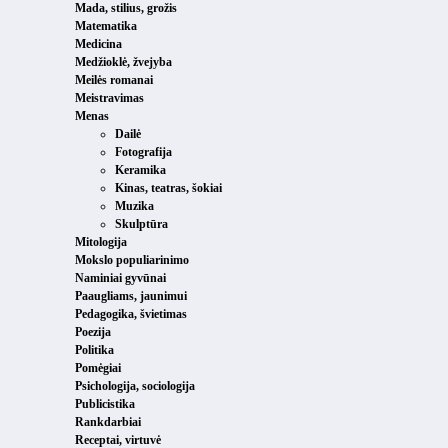
Mada, stilius, grožis
Matematika
Medicina
Medžioklė, žvejyba
Meilės romanai
Meistravimas
Menas
Dailė
Fotografija
Keramika
Kinas, teatras, šokiai
Muzika
Skulptūra
Mitologija
Mokslo populiarinimo
Naminiai gyvūnai
Paaugliams, jaunimui
Pedagogika, švietimas
Poezija
Politika
Pomėgiai
Psichologija, sociologija
Publicistika
Rankdarbiai
Receptai, virtuvė