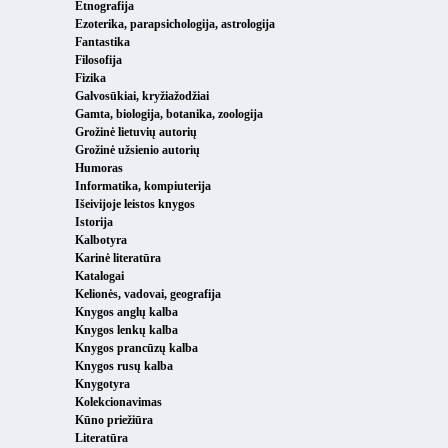
Etnografija
Ezoterika, parapsichologija, astrologija
Fantastika
Filosofija
Fizika
Galvosūkiai, kryžiažodžiai
Gamta, biologija, botanika, zoologija
Grožinė lietuvių autorių
Grožinė užsienio autorių
Humoras
Informatika, kompiuterija
Išeivijoje leistos knygos
Istorija
Kalbotyra
Karinė literatūra
Katalogai
Kelionės, vadovai, geografija
Knygos anglų kalba
Knygos lenkų kalba
Knygos prancūzų kalba
Knygos rusų kalba
Knygotyra
Kolekcionavimas
Kūno priežiūra
Literatūra