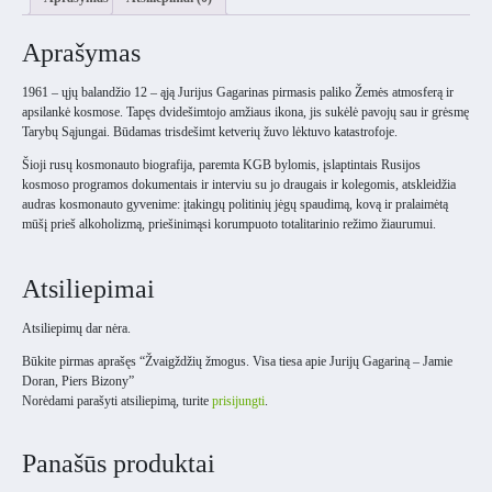
Aprašymas
1961 – ųjų balandžio 12 – ąją Jurijus Gagarinas pirmasis paliko Žemės atmosferą ir
apsilankė kosmose. Tapęs dvidešimtojo amžiaus ikona, jis sukėlė pavojų sau ir grėsmę
Tarybų Sąjungai. Būdamas trisdešimt ketverių žuvo lėktuvo katastrofoje.
Šioji rusų kosmonauto biografija, paremta KGB bylomis, įslaptintais Rusijos
kosmoso programos dokumentais ir interviu su jo draugais ir kolegomis, atskleidžia
audras kosmonauto gyvenime: įtakingų politinių jėgų spaudimą, kovą ir pralaimėtą
mūšį prieš alkoholizmą, priešinimąsi korumpuoto totalitarinio režimo žiaurumui.
Atsiliepimai
Atsiliepimų dar nėra.
Būkite pirmas aprašęs “Žvaigždžių žmogus. Visa tiesa apie Jurijų Gagariną – Jamie
Doran, Piers Bizony”
Norėdami parašyti atsiliepimą, turite
prisijungti
.
Panašūs produktai