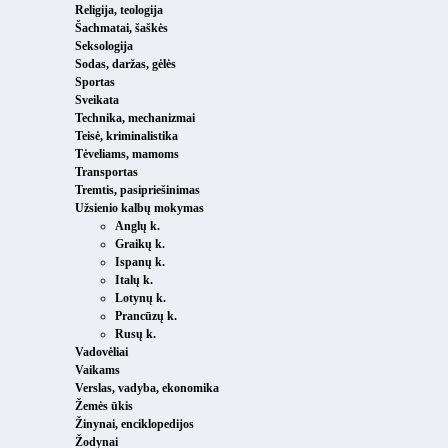
Religija, teologija
Šachmatai, šaškės
Seksologija
Sodas, daržas, gėlės
Sportas
Sveikata
Technika, mechanizmai
Teisė, kriminalistika
Tėveliams, mamoms
Transportas
Tremtis, pasipriešinimas
Užsienio kalbų mokymas
Anglų k.
Graikų k.
Ispanų k.
Italų k.
Lotynų k.
Prancūzų k.
Rusų k.
Vadovėliai
Vaikams
Verslas, vadyba, ekonomika
Žemės ūkis
Žinynai, enciklopedijos
Žodynai