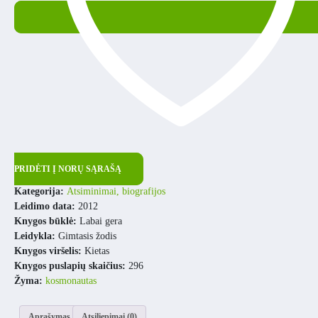
PRIDĖTI Į NORŲ SĄRAŠĄ
Kategorija:
Atsiminimai, biografijos
Leidimo data:
2012
Knygos būklė:
Labai gera
Leidykla:
Gimtasis žodis
Knygos viršelis:
Kietas
Knygos puslapių skaičius:
296
Žyma:
kosmonautas
Aprašymas
Atsiliepimai (0)