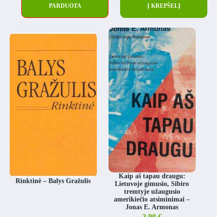
PARDUOTA
Į KREPŠELĮ
Kaip aš tapau draugu:
Rinktinė – Balys Gražulis
Lietuvoje gimusio, Sibiro
tremtyje užaugusio
amerikiečio atsiminimai –
Jonas E. Armonas
3.90
€