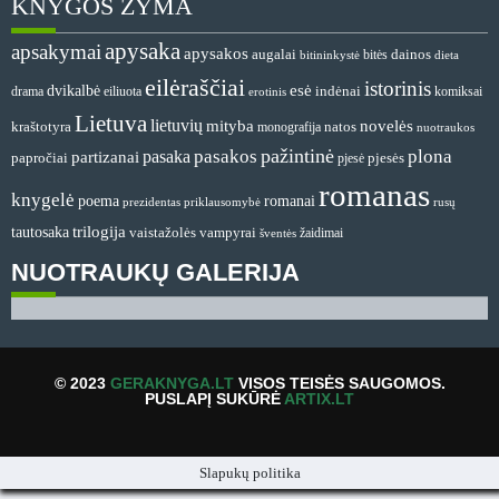
KNYGOS ŽYMA
apysaka
apsakymai
apysakos
dainos
augalai
bitės
bitininkystė
dieta
eilėraščiai
istorinis
esė
dvikalbė
indėnai
drama
komiksai
eiliuota
erotinis
Lietuva
lietuvių
mityba
novelės
natos
kraštotyra
monografija
nuotraukos
pažintinė
pasakos
plona
pasaka
partizanai
papročiai
pjesė
pjesės
romanas
knygelė
romanai
poema
prezidentas
priklausomybė
rusų
tautosaka
trilogija
vaistažolės
vampyrai
žaidimai
šventės
NUOTRAUKŲ GALERIJA
© 2023
GERAKNYGA.LT
VISOS TEISĖS SAUGOMOS.
PUSLAPĮ SUKŪRĖ
ARTIX.LT
Slapukų politika