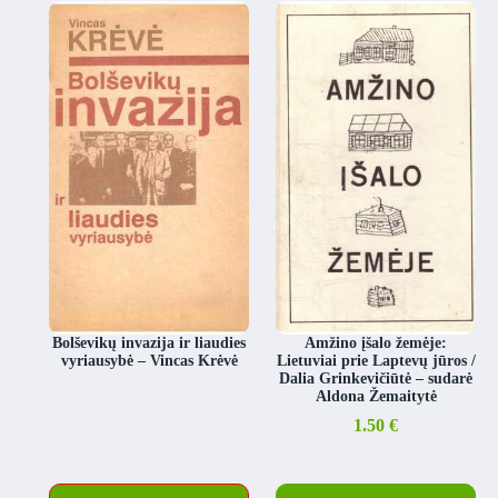
Bolševikų invazija ir liaudies
Amžino įšalo žemėje:
vyriausybė – Vincas Krėvė
Lietuviai prie Laptevų jūros /
Dalia Grinkevičiūtė – sudarė
Aldona Žemaitytė
1.50
€